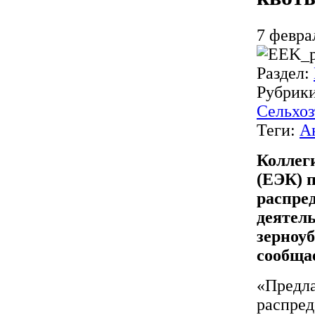
7 февра
Раздел:
Рубрик
Сельхоз
Теги:
А
Коллег
(ЕЭК) 
распре
деятел
зерноу
сообща
«Предла
распред