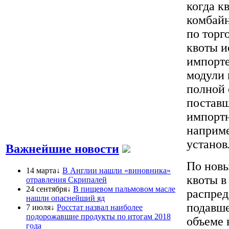
когда к
комбайн
по торг
квоты 
импорте
модули 
полной 
постав
импортн
наприме
установ
Важнейшие новости
По новы
14 марта↓
В Англии нашли «виновника»
квоты в
отравления Скрипалей
24 сентября↓
В пищевом пальмовом масле
распред
нашли опаснейший яд
подавше
7 июля↓
Росстат назвал наиболее
подорожавшие продукты по итогам 2018
объеме 
года