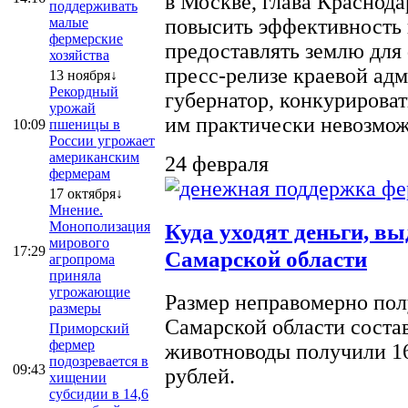
в Москве, глава Краснод
поддерживать
малые
повысить эффективность 
фермерские
предоставлять землю для 
хозяйства
пресс-релизе краевой ад
13 ноября↓
Рекордный
губернатор, конкурироват
урожай
им практически невозможно
10:09
пшеницы в
России угрожает
американским
24 февраля
фермерам
17 октября↓
Мнение.
Монополизация
Куда уходят деньги, в
мирового
17:29
Самарской области
агропрома
приняла
угрожающие
Размер неправомерно полу
размеры
Самарской области соста
Приморский
фермер
животноводы получили 16
подозревается в
09:43
рублей.
хищении
субсидии в 14,6