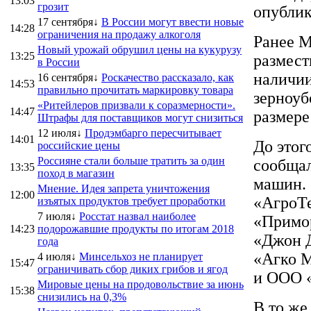
13:03
грозит
опублик
17 сентября↓
В России могут ввести новые
14:28
ограничения на продажу алкоголя
Ранее М
Новый урожай обрушил цены на кукурузу
13:25
размест
в России
наличии
16 сентября↓
Роскачество рассказало, как
14:53
правильно прочитать маркировку товара
зерноуб
«Ритейлеров призвали к соразмерности».
14:47
размере
Штрафы для поставщиков могут снизиться
12 июля↓
Продэмбарго пересчитывает
14:01
До этог
российские цены
Россияне стали больше тратить за один
сообщал
13:35
поход в магазин
машин.
Мнение. Идея запрета уничтожения
12:00
«АгроТе
изъятых продуктов требует проработки
7 июля↓
Росстат назвал наиболее
«Примор
14:23
подорожавшие продукты по итогам 2018
«Джон Д
года
«Агко М
4 июля↓
Минсельхоз не планирует
15:47
ограничивать сбор диких грибов и ягод
и ООО 
Мировые цены на продовольствие за июнь
15:38
снизились на 0,3%
В то же