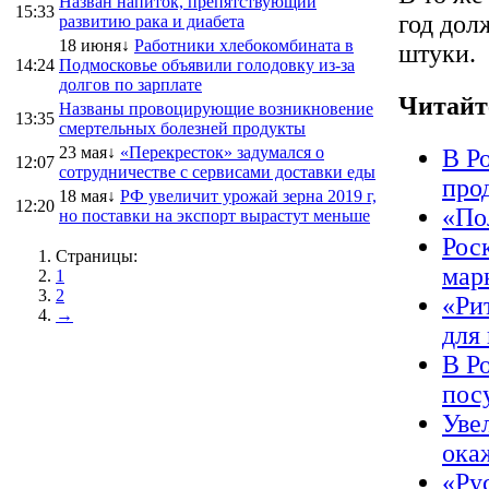
Назван напиток, препятствующий
15:33
год дол
развитию рака и диабета
18 июня↓
Работники хлебокомбината в
штуки.
14:24
Подмосковье объявили голодовку из-за
долгов по зарплате
Читайт
Названы провоцирующие возникновение
13:35
смертельных болезней продукты
23 мая↓
«Перекресток» задумался о
В Р
12:07
сотрудничестве с сервисами доставки еды
про
18 мая↓
РФ увеличит урожай зерна 2019 г,
12:20
«По
но поставки на экспорт вырастут меньше
Рос
Страницы:
мар
1
2
«Ри
→
для
В Р
пос
Уве
ока
«Ру