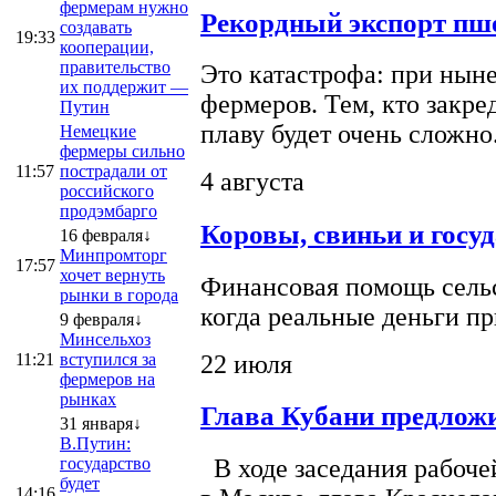
фермерам нужно
Рекордный экспорт пше
создавать
19:33
кооперации,
правительство
Это катастрофа: при ныне
их поддержит —
фермеров. Тем, кто закре
Путин
плаву будет очень сложно
Немецкие
фермеры сильно
11:57
пострадали от
4 августа
российского
продэмбарго
Коровы, свиньи и госу
16 февраля↓
Минпромторг
17:57
хочет вернуть
Финансовая помощь сельс
рынки в города
когда реальные деньги п
9 февраля↓
Минсельхоз
22 июля
11:21
вступился за
фермеров на
рынках
Глава Кубани предложи
31 января↓
В.Путин:
государство
В ходе заседания рабоче
будет
14:16