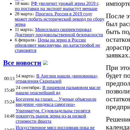
импорт
18 мая↓
РФ увеличит урожай зерна 2019 г,
но поставки на экспорт вырастут меньше
28 марта↓
Прогноз. Россия в 2019 году
После э
может побить исторический рекорд по сбору
был рас
зерна
11 марта↓
Минсельхоз скорректировал
быть по
Доктрину продовольственной безопасности
остатко
6 февраля↓
Цены на зерно в России
обновляют максимумы, но катастрофой не
дораспр
становятся
заявках.
Все новости
При это
будет по
14 марта↓
В Англии нашли «виновника»
00:13
отравления Скрипалей
предпол
24 сентября↓
В пищевом пальмовом масле
позволи
15:49
нашли опаснейший яд
остатко
Богатеем на глазах… Ученые объяснили
15:24
введение «индекса самогона»
предпри
Ультиматум. Судовладельцы грозятся
14:48
покинуть рынок зерна из-за низкой
Решение
стоимости фрахта
календа
Искусственное мясо россиянам пока не