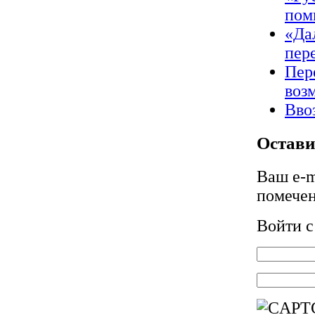
пом
«Да
пер
Пер
воз
Вво
Остави
Ваш e-m
помече
Войти 