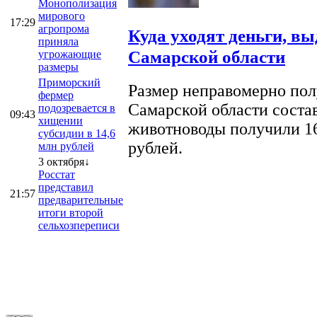
Монополизация
мирового
17:29
агропрома
Куда уходят деньги, в
приняла
Самарской области
угрожающие
размеры
Приморский
Размер неправомерно полу
фермер
Самарской области соста
подозревается в
09:43
хищении
животноводы получили 16
субсидии в 14,6
рублей.
млн рублей
3 октября↓
Росстат
представил
21:57
предварительные
итоги второй
сельхозпереписи