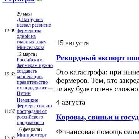
29 мая↓
Д.Патрушев
назвал развитие
13:09
фермерства
одной из
15 августа
главных задач
Минсельхоза
12 марта↓
Рекордный экспорт пше
Российским
фермерам нужно
Это катастрофа: при ныне
создавать
19:33
кооперации,
фермеров. Тем, кто закре
правительство
плаву будет очень сложно
их поддержит —
Путин
Немецкие
4 августа
фермеры сильно
11:57
пострадали от
Коровы, свиньи и госу
российского
продэмбарго
16 февраля↓
Финансовая помощь сельс
Минпромторг
17:57