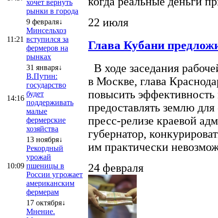
когда реальные деньги п
хочет вернуть
рынки в города
22 июля
9 февраля↓
Минсельхоз
11:21
вступился за
Глава Кубани предложи
фермеров на
рынках
В ходе заседания рабоче
31 января↓
В.Путин:
в Москве, глава Краснод
государство
повысить эффективность 
будет
14:16
поддерживать
предоставлять землю для 
малые
пресс-релизе краевой ад
фермерские
хозяйства
губернатор, конкурироват
13 ноября↓
им практически невозможно
Рекордный
урожай
10:09
пшеницы в
24 февраля
России угрожает
американским
фермерам
17 октября↓
Мнение.