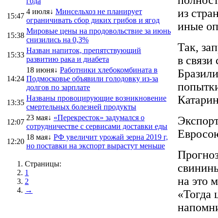
года
из стра
4 июля↓
Минсельхоз не планирует
15:47
ограничивать сбор диких грибов и ягод
иные оп
Мировые цены на продовольствие за июнь
15:38
снизились на 0,3%
Так, за
Назван напиток, препятствующий
15:33
в связи
развитию рака и диабета
18 июня↓
Работники хлебокомбината в
Бразили
14:24
Подмосковье объявили голодовку из-за
попытки
долгов по зарплате
Катарин
Названы провоцирующие возникновение
13:35
смертельных болезней продукты
23 мая↓
«Перекресток» задумался о
Экспорт
12:07
сотрудничестве с сервисами доставки еды
Евросою
18 мая↓
РФ увеличит урожай зерна 2019 г,
12:20
но поставки на экспорт вырастут меньше
Прогноз
Страницы:
свинины
1
на это 
2
→
«Тогда 
напомни