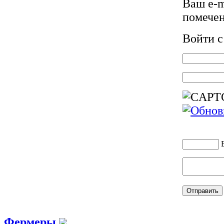
Ваш e-m
помече
Войти 
Фермеры