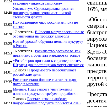
15:24
свинины
введение «индекса самогона»
16%, мя
Ультиматум. Судовладельцы грозятся
14:48
покинуть рынок зерна из-за низкой
стоимости фрахта
«Обеспе
Искусственное мясо россиянам пока не
13:03
смерти 
грозит
быстрог
17 сентября↓
В России могут ввести новые
14:28
ограничения на продажу алкоголя
вирусов
Новый урожай обрушил цены на кукурузу
13:25
Национ
в России
Здесь а
16 сентября↓
Роскачество рассказало, как
14:53
правильно прочитать маркировку товара
болезне
«Ритейлеров призвали к соразмерности».
14:47
животны
Штрафы для поставщиков могут снизиться
предотв
12 июля↓
Продэмбарго пересчитывает
14:01
российские цены
террито
Россияне стали больше тратить за один
13:35
другой 
поход в магазин
Мнение. Идея запрета уничтожения
12:00
Предста
изъятых продуктов требует проработки
7 июля↓
Росстат назвал наиболее
десятил
14:23
подорожавшие продукты по итогам 2018
полност