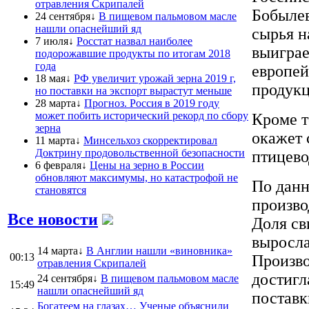
отравления Скрипалей
Бобылев
24 сентября↓
В пищевом пальмовом масле
нашли опаснейший яд
сырья н
7 июля↓
Росстат назвал наиболее
выиграе
подорожавшие продукты по итогам 2018
года
европей
18 мая↓
РФ увеличит урожай зерна 2019 г,
продукц
но поставки на экспорт вырастут меньше
28 марта↓
Прогноз. Россия в 2019 году
может побить исторический рекорд по сбору
Кроме т
зерна
окажет 
11 марта↓
Минсельхоз скорректировал
Доктрину продовольственной безопасности
птицево
6 февраля↓
Цены на зерно в России
обновляют максимумы, но катастрофой не
По данн
становятся
произво
Все новости
Доля св
выросла
14 марта↓
В Англии нашли «виновника»
00:13
Произво
отравления Скрипалей
достигл
24 сентября↓
В пищевом пальмовом масле
15:49
нашли опаснейший яд
поставк
Богатеем на глазах… Ученые объяснили