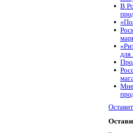
В Р
про
«По
Рос
мар
«Ри
для
Про
Рос
маг
Мне
про
Оставит
Остави