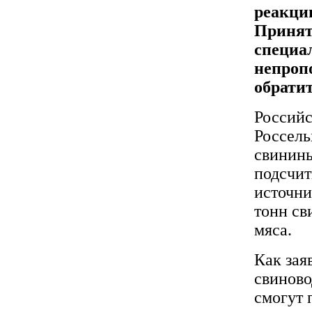
реакци
Принят
специа
непроп
обрати
Российс
Россель
свинины
подсчи
источни
тонн св
мяса.
Как зая
свиново
смогут 