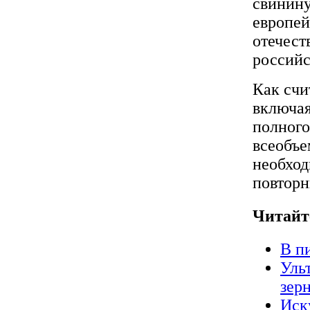
свинину
европей
отечест
российс
Как счи
включая
полного
всеобъ
необход
повторн
Читайт
В п
Уль
зер
Иск