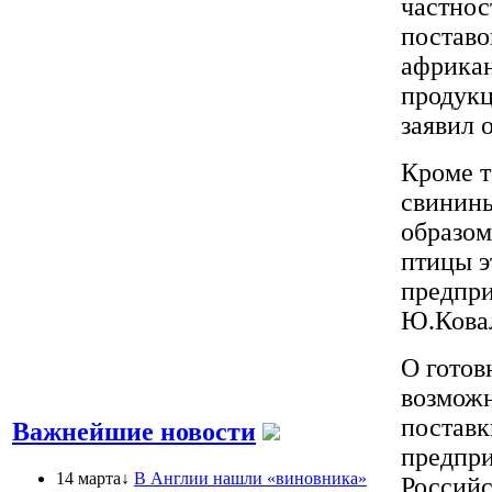
частнос
поставо
африкан
продукц
заявил 
Кроме т
свинины
образом
птицы э
предпри
Ю.Кова
О готов
возможн
поставк
Важнейшие новости
предпри
14 марта↓
В Англии нашли «виновника»
Российс