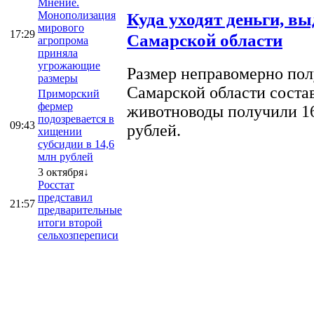
Мнение.
Монополизация
Куда уходят деньги, в
мирового
17:29
Самарской области
агропрома
приняла
угрожающие
Размер неправомерно полу
размеры
Самарской области соста
Приморский
фермер
животноводы получили 16
подозревается в
09:43
рублей.
хищении
субсидии в 14,6
млн рублей
3 октября↓
Росстат
представил
21:57
предварительные
итоги второй
сельхозпереписи