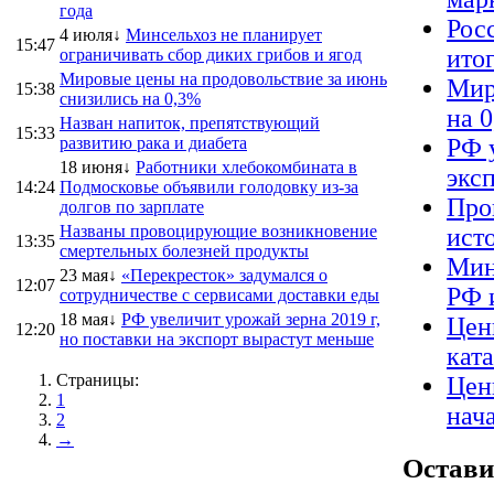
года
Рос
4 июля↓
Минсельхоз не планирует
15:47
ито
ограничивать сбор диких грибов и ягод
Мировые цены на продовольствие за июнь
Мир
15:38
снизились на 0,3%
на 
Назван напиток, препятствующий
15:33
развитию рака и диабета
РФ 
18 июня↓
Работники хлебокомбината в
экс
14:24
Подмосковье объявили голодовку из-за
Про
долгов по зарплате
Названы провоцирующие возникновение
ист
13:35
смертельных болезней продукты
Мин
23 мая↓
«Перекресток» задумался о
12:07
РФ 
сотрудничестве с сервисами доставки еды
18 мая↓
РФ увеличит урожай зерна 2019 г,
Цен
12:20
но поставки на экспорт вырастут меньше
кат
Страницы:
Цен
1
нач
2
→
Остави