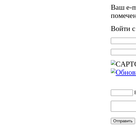
Ваш e-m
помече
Войти 