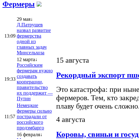
Фермеры
29 мая↓
Д.Патрушев
назвал развитие
13:09
фермерства
одной из
главных задач
Минсельхоза
15 августа
12 марта↓
Российским
фермерам нужно
Рекордный экспорт пше
создавать
19:33
кооперации,
правительство
Это катастрофа: при ныне
их поддержит —
фермеров. Тем, кто закре
Путин
плаву будет очень сложно
Немецкие
фермеры сильно
11:57
пострадали от
4 августа
российского
продэмбарго
Коровы, свиньи и госу
16 февраля↓