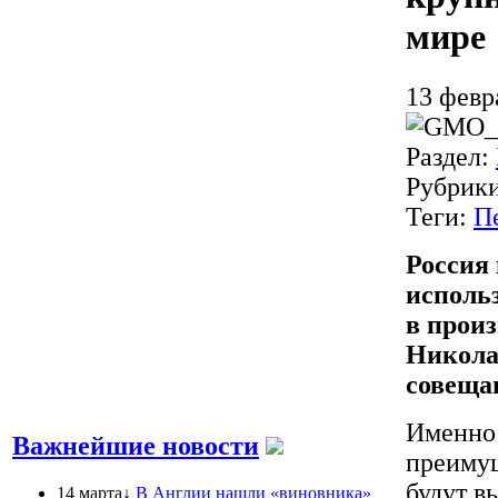
мире
13 февр
Раздел:
Рубрик
Теги:
П
Россия
исполь
в прои
Никола
совеща
Именно 
Важнейшие новости
преимущ
будут в
14 марта↓
В Англии нашли «виновника»