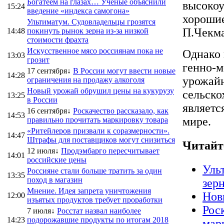
Богатеем на глазах… Ученые объяснили
высокоу
15:24
введение «индекса самогона»
хорошие
Ультиматум. Судовладельцы грозятся
П.Чекма
14:48
покинуть рынок зерна из-за низкой
стоимости фрахта
Искусственное мясо россиянам пока не
Однако 
13:03
грозит
генно-м
17 сентября↓
В России могут ввести новые
14:28
урожайн
ограничения на продажу алкоголя
Новый урожай обрушил цены на кукурузу
сельско
13:25
в России
являетс
16 сентября↓
Роскачество рассказало, как
14:53
мире.
правильно прочитать маркировку товара
«Ритейлеров призвали к соразмерности».
14:47
Штрафы для поставщиков могут снизиться
Читайт
12 июля↓
Продэмбарго пересчитывает
14:01
российские цены
Уль
Россияне стали больше тратить за один
13:35
поход в магазин
зер
Мнение. Идея запрета уничтожения
Нов
12:00
изъятых продуктов требует проработки
Рос
7 июля↓
Росстат назвал наиболее
14:23
подорожавшие продукты по итогам 2018
мар