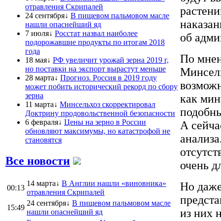
отравления Скрипалей
растени
24 сентября↓
В пищевом пальмовом масле
наказан
нашли опаснейший яд
7 июля↓
Росстат назвал наиболее
об адми
подорожавшие продукты по итогам 2018
года
По мнен
18 мая↓
РФ увеличит урожай зерна 2019 г,
но поставки на экспорт вырастут меньше
Минсель
28 марта↓
Прогноз. Россия в 2019 году
возможн
может побить исторический рекорд по сбору
зерна
как мин
11 марта↓
Минсельхоз скорректировал
подобны
Доктрину продовольственной безопасности
6 февраля↓
Цены на зерно в России
А сейча
обновляют максимумы, но катастрофой не
анализа
становятся
отсутст
Все новости
очень д
14 марта↓
В Англии нашли «виновника»
Но даже
00:13
отравления Скрипалей
предста
24 сентября↓
В пищевом пальмовом масле
15:49
из них 
нашли опаснейший яд