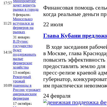
Минпромторг
17:57
хочет вернуть
Финансовая помощь сельс
рынки в города
когда реальные деньги п
9 февраля↓
Минсельхоз
22 июля
11:21
вступился за
фермеров на
рынках
Глава Кубани предложи
31 января↓
В.Путин:
государство
В ходе заседания рабоче
будет
14:16
в Москве, глава Краснод
поддерживать
малые
повысить эффективность 
фермерские
предоставлять землю для 
хозяйства
пресс-релизе краевой ад
13 ноября↓
Рекордный
губернатор, конкурироват
урожай
им практически невозможно
10:09
пшеницы в
России угрожает
американским
24 февраля
фермерам
17 октября↓