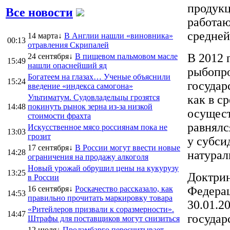
продукц
Все новости
работа
средней
14 марта↓
В Англии нашли «виновника»
00:13
отравления Скрипалей
В 2012 
24 сентября↓
В пищевом пальмовом масле
15:49
нашли опаснейший яд
рыбопро
Богатеем на глазах… Ученые объяснили
15:24
государ
введение «индекса самогона»
Ультиматум. Судовладельцы грозятся
как в с
14:48
покинуть рынок зерна из-за низкой
осущест
стоимости фрахта
равнялс
Искусственное мясо россиянам пока не
13:03
грозит
у субси
17 сентября↓
В России могут ввести новые
14:28
натурал
ограничения на продажу алкоголя
Новый урожай обрушил цены на кукурузу
13:25
Доктрин
в России
16 сентября↓
Роскачество рассказало, как
Федерац
14:53
правильно прочитать маркировку товара
30.01.2
«Ритейлеров призвали к соразмерности».
14:47
государ
Штрафы для поставщиков могут снизиться
12 июля↓
Продэмбарго пересчитывает