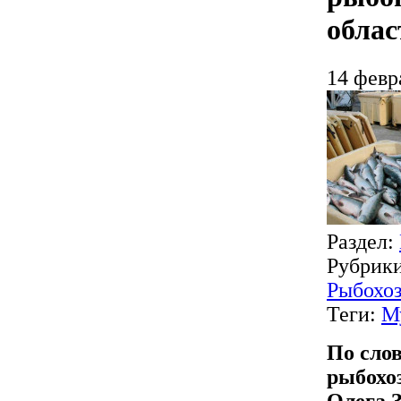
облас
14 февр
Раздел:
Рубрик
Рыбохоз
Теги:
М
По сло
рыбохо
Олега З