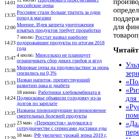
произво
14:01
российские цены
определ
Россияне стали больше тратить за один
13:35
поддерж
поход в магазин
Мнение. Идея запрета уничтожения
для фин
12:00
изъятых продуктов требует проработки
товароп
7 июля↓
Росстат назвал наиболее
14:23
подорожавшие продукты по итогам 2018
года
Читайт
4 июля↓
Минсельхоз не планирует
15:47
ограничивать сбор диких грибов и ягод
Уль
Мировые цены на продовольствие за июнь
15:38
зер
снизились на 0,3%
Назван напиток, препятствующий
«По
15:33
развитию рака и диабета
«Ри
18 июня↓
Работники хлебокомбината в
для
14:24
Подмосковье объявили голодовку из-за
долгов по зарплате
«Ру
Названы провоцирующие возникновение
13:35
пом
смертельных болезней продукты
«Да
23 мая↓
«Перекресток» задумался о
12:07
сотрудничестве с сервисами доставки еды
пер
18 мая↓
РФ увеличит урожай зерна 2019 г,
12:20