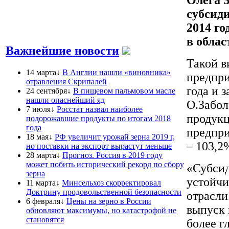
субсид
2014 го
в обла
Важнейшие новости
Такой 
14 марта↓
В Англии нашли «виновника»
предпри
отравления Скрипалей
года и 
24 сентября↓
В пищевом пальмовом масле
нашли опаснейший яд
О.Забол
7 июля↓
Росстат назвал наиболее
продук
подорожавшие продукты по итогам 2018
года
предпри
18 мая↓
РФ увеличит урожай зерна 2019 г,
– 103,2
но поставки на экспорт вырастут меньше
28 марта↓
Прогноз. Россия в 2019 году
может побить исторический рекорд по сбору
«Субсид
зерна
устойчи
11 марта↓
Минсельхоз скорректировал
Доктрину продовольственной безопасности
отрасли
6 февраля↓
Цены на зерно в России
выпуск 
обновляют максимумы, но катастрофой не
становятся
более г