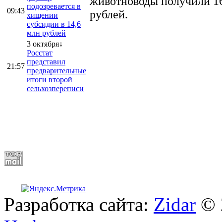
животноводы получили 16
подозревается в
09:43
рублей.
хищении
субсидии в 14,6
млн рублей
3 октября↓
Росстат
представил
21:57
предварительные
итоги второй
сельхозпереписи
Разработка сайта:
Zidar
© 