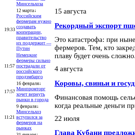
Минсельхоза
15 августа
12 марта↓
Российским
фермерам нужно
Рекордный экспорт пше
создавать
19:33
кооперации,
правительство
Это катастрофа: при ныне
их поддержит —
фермеров. Тем, кто закре
Путин
плаву будет очень сложно
Немецкие
фермеры сильно
11:57
пострадали от
4 августа
российского
продэмбарго
Коровы, свиньи и госу
16 февраля↓
Минпромторг
17:57
хочет вернуть
Финансовая помощь сельс
рынки в города
когда реальные деньги п
9 февраля↓
Минсельхоз
22 июля
11:21
вступился за
фермеров на
рынках
Глава Кубани предложи
31 января↓