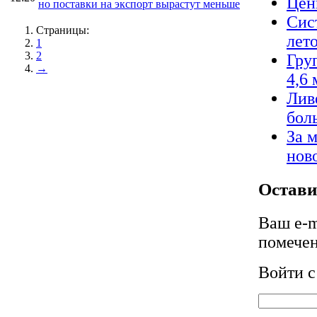
Цен
но поставки на экспорт вырастут меньше
Сис
Страницы:
лет
1
2
Гру
→
4,6 
Лив
бол
За 
нов
Остави
Ваш e-m
помече
Войти 