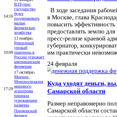
В.Путин:
государство
В ходе заседания рабоче
будет
14:16
в Москве, глава Краснод
поддерживать
малые
повысить эффективность 
фермерские
предоставлять землю для 
хозяйства
пресс-релизе краевой ад
13 ноября↓
Рекордный
губернатор, конкурироват
урожай
им практически невозможно
10:09
пшеницы в
России угрожает
американским
24 февраля
фермерам
17 октября↓
Мнение.
Монополизация
Куда уходят деньги, в
мирового
17:29
Самарской области
агропрома
приняла
угрожающие
Размер неправомерно полу
размеры
Самарской области соста
Приморский
фермер