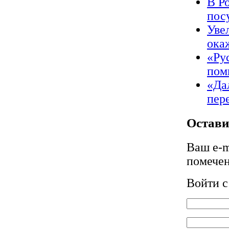
В Р
пос
Уве
ока
«Ру
пом
«Да
пер
Остави
Ваш e-m
помече
Войти 