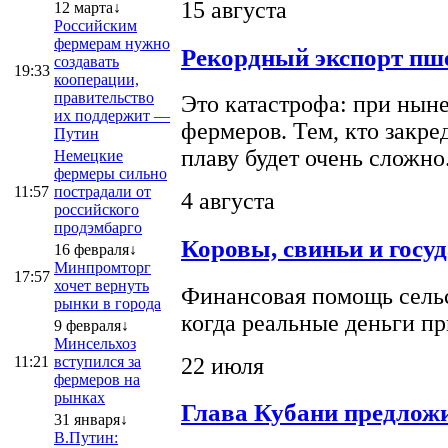
15 августа
12 марта↓
Российским
фермерам нужно
Рекордный экспорт пше
создавать
19:33
кооперации,
правительство
Это катастрофа: при ныне
их поддержит —
фермеров. Тем, кто закре
Путин
плаву будет очень сложно
Немецкие
фермеры сильно
11:57
пострадали от
4 августа
российского
продэмбарго
Коровы, свиньи и госу
16 февраля↓
Минпромторг
17:57
хочет вернуть
Финансовая помощь сельс
рынки в города
когда реальные деньги п
9 февраля↓
Минсельхоз
22 июля
11:21
вступился за
фермеров на
рынках
Глава Кубани предложи
31 января↓
В.Путин: