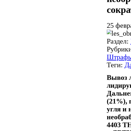
сокра
25 февр
Раздел:
Рубрик
Штраф
Теги:
Д
Вывоз 
лидиру
Дальне
(21%), 
угля и
необра
4403 Т