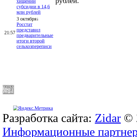
рублей.
хищении
субсидии в 14,6
млн рублей
3 октября↓
Росстат
представил
21:57
предварительные
итоги второй
сельхозпереписи
Разработка сайта:
Zidar
© 
Информационные партне