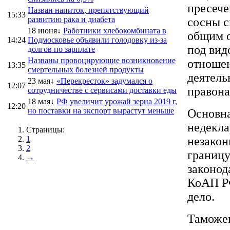
пресече
Назван напиток, препятствующий
15:33
развитию рака и диабета
сосны с
18 июня↓
Работники хлебокомбината в
общим о
14:24
Подмосковье объявили голодовку из-за
под вид
долгов по зарплате
Названы провоцирующие возникновение
отноше
13:35
смертельных болезней продукты
деятель
23 мая↓
«Перекресток» задумался о
12:07
правона
сотрудничестве с сервисами доставки еды
18 мая↓
РФ увеличит урожай зерна 2019 г,
12:20
но поставки на экспорт вырастут меньше
Основна
недекла
Страницы:
1
незакон
2
границу
→
законод
КоАП РФ
дело.
Таможен