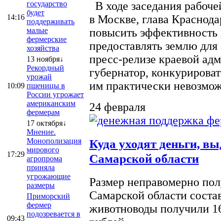
государство
В ходе заседания рабоче
будет
14:16
в Москве, глава Краснод
поддерживать
малые
повысить эффективность 
фермерские
предоставлять землю для 
хозяйства
пресс-релизе краевой ад
13 ноября↓
Рекордный
губернатор, конкурироват
урожай
им практически невозможно
10:09
пшеницы в
России угрожает
американским
24 февраля
фермерам
17 октября↓
Мнение.
Монополизация
Куда уходят деньги, в
мирового
17:29
Самарской области
агропрома
приняла
угрожающие
Размер неправомерно полу
размеры
Самарской области соста
Приморский
фермер
животноводы получили 16
подозревается в
09:43