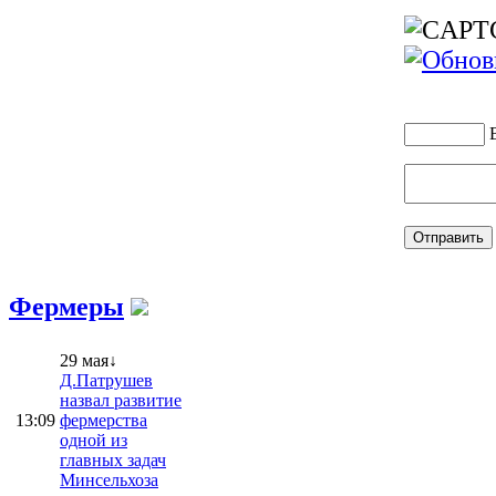
Фермеры
29 мая↓
Д.Патрушев
назвал развитие
13:09
фермерства
одной из
главных задач
Минсельхоза