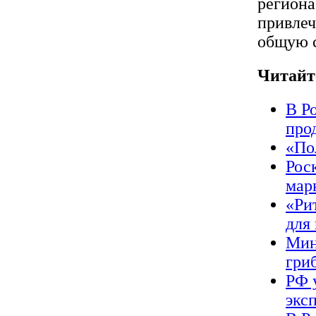
региона
привлеч
общую с
Читайт
В Р
про
«По
Рос
мар
«Ри
для
Мин
гриб
РФ 
экс