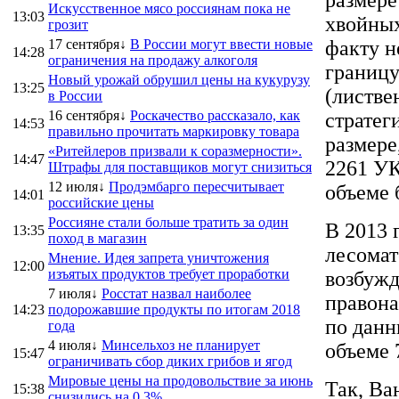
Искусственное мясо россиянам пока не
13:03
хвойных
грозит
17 сентября↓
В России могут ввести новые
факту н
14:28
ограничения на продажу алкоголя
границу
Новый урожай обрушил цены на кукурузу
13:25
(листве
в России
16 сентября↓
Роскачество рассказало, как
стратег
14:53
правильно прочитать маркировку товара
размере
«Ритейлеров призвали к соразмерности».
14:47
2261 УК
Штрафы для поставщиков могут снизиться
12 июля↓
Продэмбарго пересчитывает
объеме б
14:01
российские цены
Россияне стали больше тратить за один
В 2013 
13:35
поход в магазин
лесомат
Мнение. Идея запрета уничтожения
12:00
изъятых продуктов требует проработки
возбужд
7 июля↓
Росстат назвал наиболее
правона
14:23
подорожавшие продукты по итогам 2018
по данн
года
4 июля↓
Минсельхоз не планирует
объеме 7
15:47
ограничивать сбор диких грибов и ягод
Мировые цены на продовольствие за июнь
Так, Ва
15:38
снизились на 0,3%