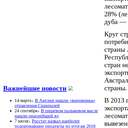
лесомат
28% (ле
дуба — 
Круг ст
потреби
страны 
Республ
стран н
экспорт
Австрал
страны.
Важнейшие новости
В 2013 
14 марта↓
В Англии нашли «виновника»
отравления Скрипалей
экспорт
24 сентября↓
В пищевом пальмовом масле
лесомат
нашли опаснейший яд
7 июля↓
Росстат назвал наиболее
вывезен
подорожавшие продукты по итогам 2018