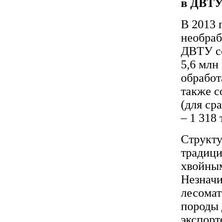
в ДВТУ
В 2013 
необраб
ДВТУ со
5,6 млн
обработ
также с
(для сра
– 1 318 
Структу
традици
хвойным
Незначи
лесомат
породы 
экспорт