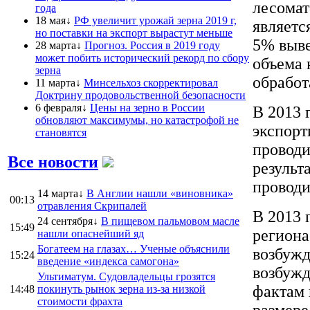
лесомат
года
18 мая↓
РФ увеличит урожай зерна 2019 г,
являетс
но поставки на экспорт вырастут меньше
5% выве
28 марта↓
Прогноз. Россия в 2019 году
может побить исторический рекорд по сбору
объема 
зерна
обработ
11 марта↓
Минсельхоз скорректировал
Доктрину продовольственной безопасности
6 февраля↓
Цены на зерно в России
В 2013 
обновляют максимумы, но катастрофой не
экспорт
становятся
проводи
Все новости
результ
проводи
14 марта↓
В Англии нашли «виновника»
00:13
отравления Скрипалей
В 2013 
24 сентября↓
В пищевом пальмовом масле
15:49
региона
нашли опаснейший яд
Богатеем на глазах… Ученые объяснили
возбужд
15:24
введение «индекса самогона»
возбужд
Ультиматум. Судовладельцы грозятся
фактам 
14:48
покинуть рынок зерна из-за низкой
стоимости фрахта
размере