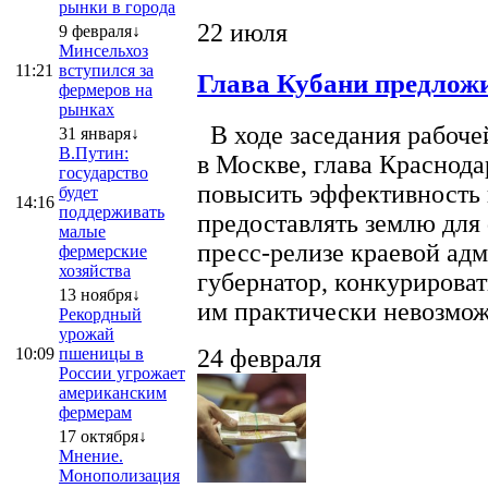
рынки в города
22 июля
9 февраля↓
Минсельхоз
11:21
вступился за
Глава Кубани предложи
фермеров на
рынках
В ходе заседания рабоче
31 января↓
В.Путин:
в Москве, глава Краснод
государство
повысить эффективность 
будет
14:16
поддерживать
предоставлять землю для 
малые
пресс-релизе краевой ад
фермерские
хозяйства
губернатор, конкурироват
13 ноября↓
им практически невозможно
Рекордный
урожай
10:09
пшеницы в
24 февраля
России угрожает
американским
фермерам
17 октября↓
Мнение.
Монополизация