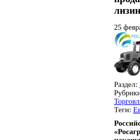
лизин
25 февр
Раздел:
Рубрик
Торговл
Теги:
Е
Россий
«Росаг
накану