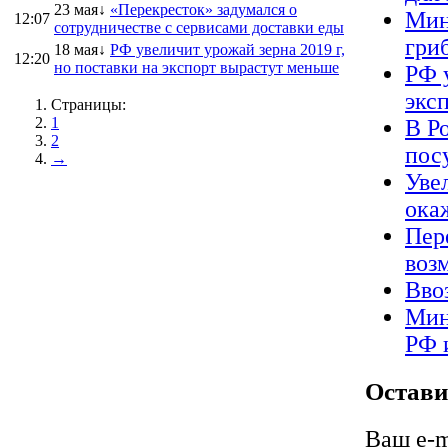
23 мая↓
«Перекресток» задумался о
Мин
12:07
сотрудничестве с сервисами доставки еды
гриб
18 мая↓
РФ увеличит урожай зерна 2019 г,
12:20
но поставки на экспорт вырастут меньше
РФ 
экс
Страницы:
1
В Р
2
пос
→
Уве
ока
Пер
воз
Вво
Мин
РФ 
Остави
Ваш e-m