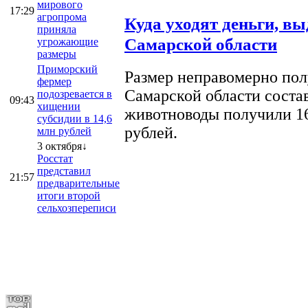
мирового
17:29
агропрома
Куда уходят деньги, в
приняла
Самарской области
угрожающие
размеры
Приморский
Размер неправомерно полу
фермер
Самарской области соста
подозревается в
09:43
хищении
животноводы получили 16
субсидии в 14,6
рублей.
млн рублей
3 октября↓
Росстат
представил
21:57
предварительные
итоги второй
сельхозпереписи