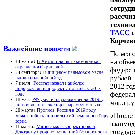
сотрудн
рассчит
техник
ТАСС
с
Корчев
Важнейшие новости
По его 
на объе
14 марта↓
В Англии нашли «виновника»
отравления Скрипалей
федерал
24 сентября↓
В пищевом пальмовом масле
рублей.
нашли опаснейший яд
7 июля↓
Росстат назвал наиболее
2012 го
подорожавшие продукты по итогам 2018
федерал
года
18 мая↓
РФ увеличит урожай зерна 2019 г,
млрд ру
но поставки на экспорт вырастут меньше
28 марта↓
Прогноз. Россия в 2019 году
«После 
может побить исторический рекорд по сбору
зерна
взаимод
11 марта↓
Минсельхоз скорректировал
государ
Доктрину продовольственной безопасности