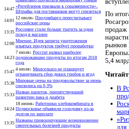
вступле
«Ритейлеров призвали к соразмерности».
14:47
Штрафы для поставщиков могут снизиться
По итог
12 июля↓
Продэмбарго пересчитывает
14:01
Росагро
российские цены
продаж 
Россияне стали больше тратить за один
13:35
поход в магазин
нарасти
Мнение. Идея запрета уничтожения
12:00
рынков 
изъятых продуктов требует проработки
Европы.
7 июля↓
Росстат назвал наиболее
14:23
подорожавшие продукты по итогам 2018
5,4 млр
года
4 июля↓
Минсельхоз не планирует
15:47
Читайт
ограничивать сбор диких грибов и ягод
Мировые цены на продовольствие за июнь
15:38
снизились на 0,3%
В Р
Назван напиток, препятствующий
15:33
про
развитию рака и диабета
Рос
18 июня↓
Работники хлебокомбината в
14:24
Подмосковье объявили голодовку из-за
мар
долгов по зарплате
«Ри
Названы провоцирующие возникновение
13:35
смертельных болезней продукты
для