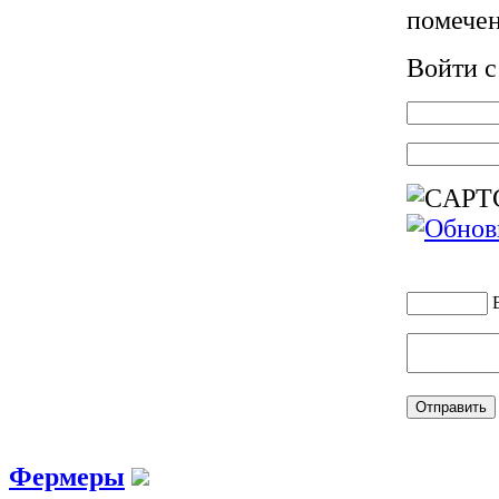
помече
Войти 
Фермеры