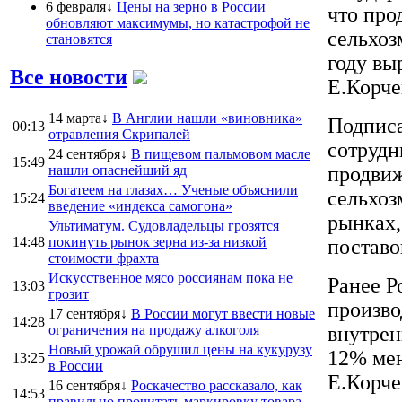
6 февраля↓
Цены на зерно в России
что про
обновляют максимумы, но катастрофой не
сельхоз
становятся
году вы
Все новости
Е.Корче
14 марта↓
В Англии нашли «виновника»
Подписа
00:13
отравления Скрипалей
сотрудн
24 сентября↓
В пищевом пальмовом масле
15:49
нашли опаснейший яд
продвиж
Богатеем на глазах… Ученые объяснили
сельхоз
15:24
введение «индекса самогона»
рынках,
Ультиматум. Судовладельцы грозятся
14:48
покинуть рынок зерна из-за низкой
поставо
стоимости фрахта
Искусственное мясо россиянам пока не
Ранее Р
13:03
грозит
произво
17 сентября↓
В России могут ввести новые
14:28
ограничения на продажу алкоголя
внутрен
Новый урожай обрушил цены на кукурузу
12% мен
13:25
в России
Е.Корче
16 сентября↓
Роскачество рассказало, как
14:53
правильно прочитать маркировку товара