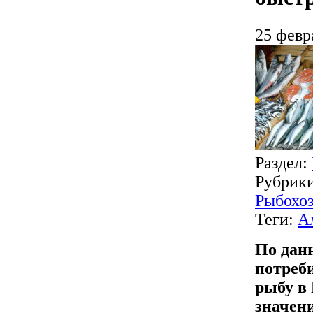
25 февр
Раздел:
Рубрик
Рыбохоз
Теги:
А
По данн
потреб
рыбу в
значени