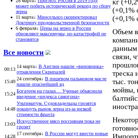
28 марта↓
Прогноз. Россия в 2019 году
кг (+0,2
может побить исторический рекорд по сбору
(+0,1% 
зерна
11 марта↓
Минсельхоз скорректировал
(+0,1% с
Доктрину продовольственной безопасности
6 февраля↓
Цены на зерно в России
Объем 
обновляют максимумы, но катастрофой не
компани
становятся
данным 
Все новости
связи, 
прошлог
14 марта↓
В Англии нашли «виновника»
00:13
отравления Скрипалей
треска 
24 сентября↓
В пищевом пальмовом масле
тыс. то
15:49
нашли опаснейший яд
мойвы, 
Богатеем на глазах… Ученые объяснили
15:24
введение «индекса самогона»
балтийс
Ультиматум. Судовладельцы грозятся
иностра
14:48
покинуть рынок зерна из-за низкой
стоимости фрахта
Некотор
Искусственное мясо россиянам пока не
13:03
грозит
готовно
17 сентября↓
В России могут ввести новые
Импортн
14:28