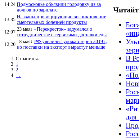
14:24
Подмосковье объявили голодовку из-за
Читайт
долгов по зарплате
Названы провоцирующие возникновение
13:35
смертельных болезней продукты
Бог
23 мая↓
«Перекресток» задумался о
12:07
«ин
сотрудничестве с сервисами доставки еды
Уль
18 мая↓
РФ увеличит урожай зерна 2019 г,
12:20
но поставки на экспорт вырастут меньше
зер
В Р
Страницы:
1
про
2
«По
→
Нов
Рос
мар
«Ри
для
Про
Рос