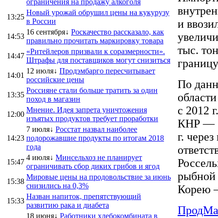
ограничения на продажу алкоголя
внутрен
Новый урожай обрушил цены на кукурузу
13:25
в России
и ввози
16 сентября↓
Роскачество рассказало, как
увеличи
14:53
правильно прочитать маркировку товара
тыс. то
«Ритейлеров призвали к соразмерности».
14:47
Штрафы для поставщиков могут снизиться
границу
12 июля↓
Продэмбарго пересчитывает
14:01
российские цены
По данн
Россияне стали больше тратить за один
13:35
области
поход в магазин
с 2012 г
Мнение. Идея запрета уничтожения
12:00
изъятых продуктов требует проработки
КНР — 7
7 июля↓
Росстат назвал наиболее
г. чере
14:23
подорожавшие продукты по итогам 2018
года
ответст
4 июля↓
Минсельхоз не планирует
Россель
15:47
ограничивать сбор диких грибов и ягод
рыбной 
Мировые цены на продовольствие за июнь
15:38
снизились на 0,3%
Корею —
Назван напиток, препятствующий
15:33
развитию рака и диабета
ПродMa
18 июня↓
Работники хлебокомбината в