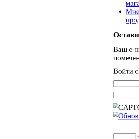
маг
Мне
про
Остави
Ваш e-m
помече
Войти 