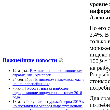
уровне 
информ
Алекса
По его 
2,4%. В
только 
морожен
индекс 
Важнейшие новости
100,9 с
на рыбу
14 марта↓
В Англии нашли «виновника»
Росрыбо
отравления Скрипалей
24 сентября↓
В пищевом пальмовом масле
стоимос
нашли опаснейший яд
потреби
7 июля↓
Росстат назвал наиболее
подорожавшие продукты по итогам 2018
года
Для сра
18 мая↓
РФ увеличит урожай зерна 2019 г,
потреби
но поставки на экспорт вырастут меньше