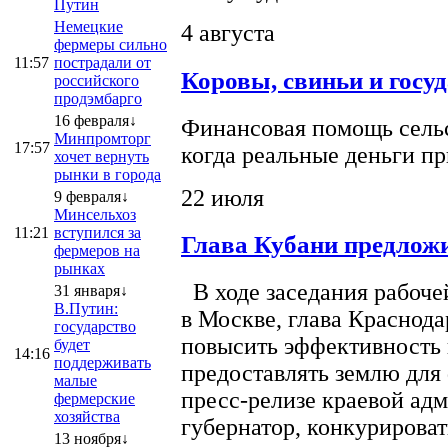
Путин
Немецкие
4 августа
фермеры сильно
11:57
пострадали от
Коровы, свиньи и госу
российского
продэмбарго
16 февраля↓
Финансовая помощь сельс
Минпромторг
17:57
когда реальные деньги п
хочет вернуть
рынки в города
22 июля
9 февраля↓
Минсельхоз
11:21
вступился за
Глава Кубани предложи
фермеров на
рынках
В ходе заседания рабоче
31 января↓
В.Путин:
в Москве, глава Краснод
государство
повысить эффективность 
будет
14:16
поддерживать
предоставлять землю для 
малые
пресс-релизе краевой ад
фермерские
хозяйства
губернатор, конкурироват
13 ноября↓