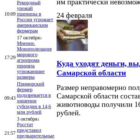
им практически невозможно
Рекордный
урожай
10:09
пшеницы в
24 февраля
России угрожает
американским
фермерам
17 октября↓
Мнение.
Монополизация
мирового
17:29
агропрома
Куда уходят деньги, в
приняла
Самарской области
угрожающие
размеры
Приморский
Размер неправомерно полу
фермер
Самарской области соста
подозревается в
09:43
хищении
животноводы получили 16
субсидии в 14,6
рублей.
млн рублей
3 октября↓
Росстат
представил
21:57
предварительные