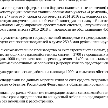
 за счет средств федерального бюджета (капитальные вложения)
конструкция насосной станции орошаемого участка «Гремучий»,
ва-247 млн руб., сроки строительства 2014-2016 гг., мощность п
метную документацию на объект «Реконструкция плавучей насос
аналом Владимировской оросительной системы, Ахтубинский рай
роки строительства 2015-2018 гг., мощность по обслуживанию 450
 с участием средств государственной поддержки из федеральног
едств сельхозпроизводителей в сумме 259,5 млн рублей планируе
сельскохозяйственное производство за счет строительства новых
ествующих внутрихозяйственных систем – 3700 га орошаемых земе
ии- 1000 га, технического перевооружения – 1400 га, капитально
 фитомелиоративные мероприятия (мероприятия по предотвраще
культуртехнические работы на площади 1000 га сельскохозяйств
споддержки по данным мероприятиям за счет средств федерально
грамм субъектов Российской Федерации в области мелиорации, 
нная программа «Развитие мелиорации земель сельскохозяйствен
енные сроки представлена на конкурсный отбор и по предварит
 без замечаний к рассмотрению.