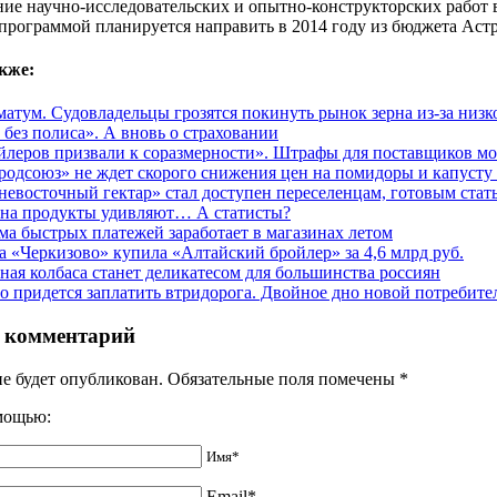
ие научно-исследовательских и опытно-конструкторских работ в
программой планируется направить в 2014 году из бюджета Астр
кже:
матум. Судовладельцы грозятся покинуть рынок зерна из-за низк
 без полиса». А вновь о страховании
йлеров призвали к соразмерности». Штрафы для поставщиков мо
родсоюз» не ждет скорого снижения цен на помидоры и капусту
невосточный гектар» стал доступен переселенцам, готовым стат
на продукты удивляют… А статисты?
ма быстрых платежей заработает в магазинах летом
а «Черкизово» купила «Алтайский бройлер» за 4,6 млрд руб.
ная колбаса станет деликатесом для большинства россиян
со придется заплатить втридорога. Двойное дно новой потребите
 комментарий
не будет опубликован. Обязательные поля помечены
*
омощью:
Имя*
Email*