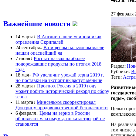
27 февраля 
Важнейшие новости
14 марта↓
В Англии нашли «виновника»
отравления Скрипалей
24 сентября↓
В пищевом пальмовом масле
нашли опаснейший яд
7 июля↓
Росстат назвал наиболее
подорожавшие продукты по итогам 2018
Раздел:
Нов
года
Рубрики:
Во
18 мая↓
РФ увеличит урожай зерна 2019 г,
Теги:
Астра
но поставки на экспорт вырастут меньше
28 марта↓
Прогноз. Россия в 2019 году
Развитие м
может побить исторический рекорд по сбору
государств
зерна
годы», соо
11 марта↓
Минсельхоз скорректировал
Доктрину продовольственной безопасности
Целью прог
6 февраля↓
Цены на зерно в России
комплексной
обновляют максимумы, но катастрофой не
становятся
На реализац
том числе з
источников 