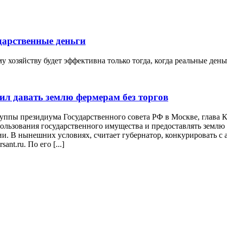
дарственные деньги
 хозяйству будет эффективна только тогда, когда реальные ден
ил давать землю фермерам без торгов
руппы президиума Государственного совета РФ в Москве, глава
льзования государственного имущества и предоставлять землю д
и. В нынешних условиях, считает губернатор, конкурировать с 
nt.ru. По его [...]