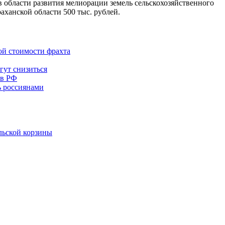
 области развития мелиорации земель сельскохозяйственного
аханской области 500 тыс. рублей.
ой стоимости фрахта
гут снизиться
 в РФ
ь россиянами
льской корзины