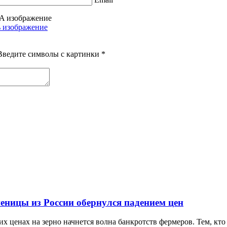
Введите символы с картинки
*
еницы из России обернулся падением цен
х ценах на зерно начнется волна банкротств фермеров. Тем, кто 