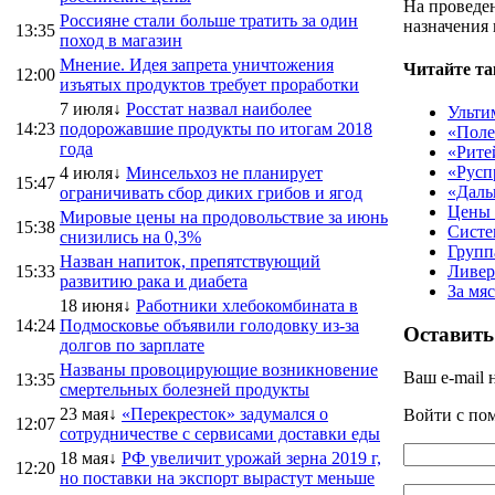
На проведен
Россияне стали больше тратить за один
назначения 
13:35
поход в магазин
Мнение. Идея запрета уничтожения
Читайте та
12:00
изъятых продуктов требует проработки
7 июля↓
Росстат назвал наиболее
Ульти
14:23
подорожавшие продукты по итогам 2018
«Поле
года
«Рите
«Русп
4 июля↓
Минсельхоз не планирует
15:47
«Даль
ограничивать сбор диких грибов и ягод
Цены 
Мировые цены на продовольствие за июнь
15:38
Систе
снизились на 0,3%
Групп
Назван напиток, препятствующий
15:33
Ливер
развитию рака и диабета
За мя
18 июня↓
Работники хлебокомбината в
14:24
Подмосковье объявили голодовку из-за
Оставить
долгов по зарплате
Названы провоцирующие возникновение
Ваш e-mail 
13:35
смертельных болезней продукты
23 мая↓
«Перекресток» задумался о
Войти с п
12:07
сотрудничестве с сервисами доставки еды
18 мая↓
РФ увеличит урожай зерна 2019 г,
12:20
но поставки на экспорт вырастут меньше