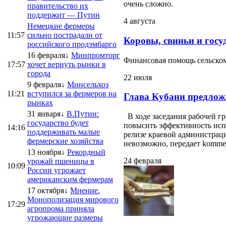
очень сложно.
правительство их
поддержит — Путин
4 августа
Немецкие фермеры
11:57
сильно пострадали от
Коровы, свиньи и госу
российского продэмбарго
16 февраля↓
Минпромторг
Финансовая помощь сельскому
17:57
хочет вернуть рынки в
города
22 июля
9 февраля↓
Минсельхоз
11:21
вступился за фермеров на
Глава Кубани предлож
рынках
31 января↓
В.Путин:
В ходе заседания рабочей г
государство будет
повысить эффективность испо
14:16
поддерживать малые
релизе краевой администраци
фермерские хозяйства
невозможно, передает kommersa
13 ноября↓
Рекордный
24 февраля
урожай пшеницы в
10:09
России угрожает
американским фермерам
17 октября↓
Мнение.
Монополизация мирового
17:29
агропрома приняла
угрожающие размеры