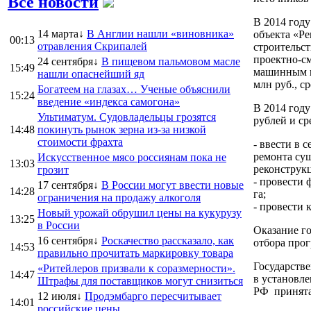
Все новости
В 2014 году
14 марта↓
В Англии нашли «виновника»
объекта «Ре
00:13
отравления Скрипалей
строительст
проектно-с
24 сентября↓
В пищевом пальмовом масле
15:49
машинным к
нашли опаснейший яд
млн руб., с
Богатеем на глазах… Ученые объяснили
15:24
введение «индекса самогона»
В 2014 году
Ультиматум. Судовладельцы грозятся
рублей и ср
14:48
покинуть рынок зерна из-за низкой
стоимости фрахта
- ввести в 
ремонта сущ
Искусственное мясо россиянам пока не
13:03
реконструкц
грозит
- провести
17 сентября↓
В России могут ввести новые
14:28
га;
ограничения на продажу алкоголя
- провести 
Новый урожай обрушил цены на кукурузу
13:25
в России
Оказание го
16 сентября↓
Роскачество рассказало, как
отбора про
14:53
правильно прочитать маркировку товара
Государстве
«Ритейлеров призвали к соразмерности».
14:47
в установл
Штрафы для поставщиков могут снизиться
РФ принята
12 июля↓
Продэмбарго пересчитывает
14:01
российские цены