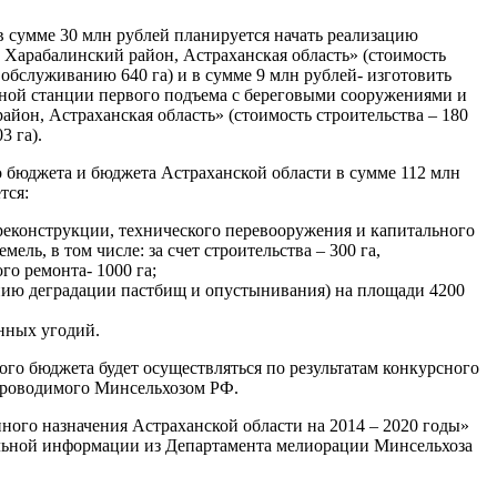
 в сумме 30 млн рублей планируется начать реализацию
 Харабалинский район, Астраханская область» (стоимость
о обслуживанию 640 га) и в сумме 9 млн рублей- изготовить
ной станции первого подъема с береговыми сооружениями и
он, Астраханская область» (стоимость строительства – 180
3 га).
о бюджета и бюджета Астраханской области в сумме 112 млн
тся:
, реконструкции, технического перевооружения и капитального
ль, в том числе: за счет строительства – 300 га,
го ремонта- 1000 га;
нию деградации пастбищ и опустынивания) на площади 4200
енных угодий.
го бюджета будет осуществляться по результатам конкурсного
проводимого Минсельхозом РФ.
ного назначения Астраханской области на 2014 – 2020 годы»
ельной информации из Департамента мелиорации Минсельхоза