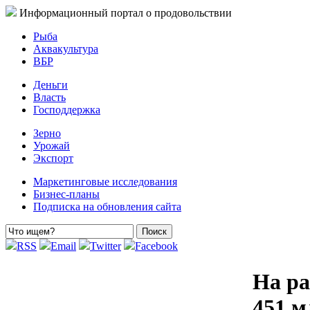
Информационный портал о продовольствии
Рыба
Аквакультура
ВБР
Деньги
Власть
Господдержка
Зерно
Урожай
Экспорт
Маркетинговые исследования
Бизнес-планы
Подписка на обновления сайта
RSS
Email
Twitter
Facebook
На ра
451 м