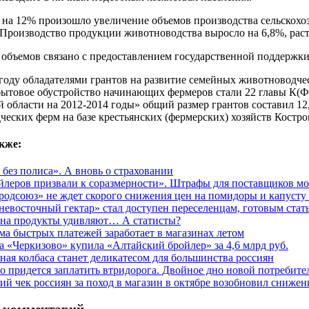
 на 12% произошло увеличение объемов производства сельскохо
 Производство продукции животноводства выросло на 6,8%, рас
объемов связано с предоставлением государственной поддержки
 году обладателями грантов на развитие семейных животноводче
 бытовое обустройство начинающих фермеров стали 22 главы К
 области на 2012-2014 годы» общий размер грантов составил 12
еских ферм на базе крестьянских (фермерских) хозяйств Костро
кже:
 без полиса». А вновь о страховании
йлеров призвали к соразмерности». Штрафы для поставщиков мо
родсоюз» не ждет скорого снижения цен на помидоры и капусту
невосточный гектар» стал доступен переселенцам, готовым стат
на продукты удивляют… А статисты?
ма быстрых платежей заработает в магазинах летом
а «Черкизово» купила «Алтайский бройлер» за 4,6 млрд руб.
ная колбаса станет деликатесом для большинства россиян
со придется заплатить втридорога. Двойное дно новой потребите
ий чек россиян за поход в магазин в октябре возобновил снижен