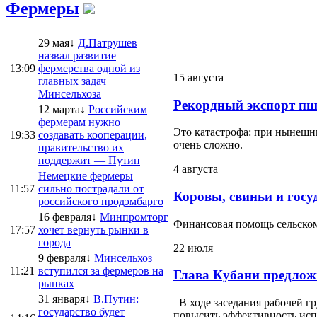
Фермеры
29 мая↓
Д.Патрушев
назвал развитие
13:09
фермерства одной из
15 августа
главных задач
Минсельхоза
Рекордный экспорт пш
12 марта↓
Российским
фермерам нужно
Это катастрофа: при нынешни
19:33
создавать кооперации,
очень сложно.
правительство их
поддержит — Путин
4 августа
Немецкие фермеры
11:57
сильно пострадали от
Коровы, свиньи и госу
российского продэмбарго
16 февраля↓
Минпромторг
Финансовая помощь сельскому
17:57
хочет вернуть рынки в
города
22 июля
9 февраля↓
Минсельхоз
11:21
вступился за фермеров на
Глава Кубани предлож
рынках
31 января↓
В.Путин:
В ходе заседания рабочей г
государство будет
повысить эффективность испо