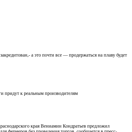
закредитован,- а это почти все — продержаться на плаву будет
ьги придут к реальным производителям
 Краснодарского края Вениамин Кондратьев предложил
ля фермеров без проведения торгов, сообщается в пресс-