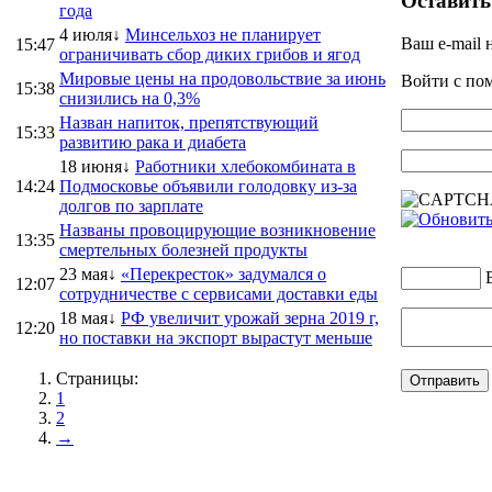
Оставить
года
4 июля↓
Минсельхоз не планирует
Ваш e-mail 
15:47
ограничивать сбор диких грибов и ягод
Мировые цены на продовольствие за июнь
Войти с п
15:38
снизились на 0,3%
Назван напиток, препятствующий
15:33
развитию рака и диабета
18 июня↓
Работники хлебокомбината в
14:24
Подмосковье объявили голодовку из-за
долгов по зарплате
Названы провоцирующие возникновение
13:35
смертельных болезней продукты
23 мая↓
«Перекресток» задумался о
12:07
сотрудничестве с сервисами доставки еды
18 мая↓
РФ увеличит урожай зерна 2019 г,
12:20
но поставки на экспорт вырастут меньше
Страницы:
1
2
→