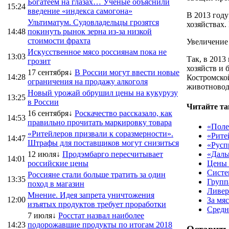
Богатеем на глазах… Ученые объяснили
15:24
введение «индекса самогона»
В 2013 году
Ультиматум. Судовладельцы грозятся
хозяйствах.
14:48
покинуть рынок зерна из-за низкой
стоимости фрахта
Увеличение 
Искусственное мясо россиянам пока не
13:03
Так, в 2013
грозит
хозяйств и
17 сентября↓
В России могут ввести новые
14:28
Костромской
ограничения на продажу алкоголя
животноводч
Новый урожай обрушил цены на кукурузу
13:25
в России
Читайте та
16 сентября↓
Роскачество рассказало, как
14:53
правильно прочитать маркировку товара
«Поле
«Ритейлеров призвали к соразмерности».
«Рите
14:47
Штрафы для поставщиков могут снизиться
«Русп
12 июля↓
Продэмбарго пересчитывает
«Даль
14:01
российские цены
Цены 
Систе
Россияне стали больше тратить за один
13:35
Групп
поход в магазин
Ливер
Мнение. Идея запрета уничтожения
12:00
За мя
изъятых продуктов требует проработки
Средн
7 июля↓
Росстат назвал наиболее
14:23
подорожавшие продукты по итогам 2018