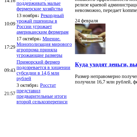
14:16
поддерживать малые
релизе краевой администраци
фермерские хозяйства
невозможно, передает kommersa
13 ноября↓
Рекордный
24 февраля
урожай пшеницы в
10:09
России угрожает
американским фермерам
17 октября↓
Мнение.
Монополизация мирового
17:29
агропрома приняла
угрожающие размеры
Приморский фермер
Куда уходят деньги, в
подозревается в хищении
09:43
субсидии в 14,6 млн
Размер неправомерно получе
рублей
получили 16,7 млн рублей, ф
3 октября↓
Росстат
представил
21:57
предварительные итоги
второй сельхозпереписи