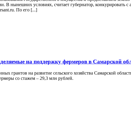
и. В нынешних условиях, считает губернатор, конкурировать с 
nt.ru. По его [...]
ыделяемые на поддержку фермеров в Самарской об
нных грантов на развитие сельского хозяйства Самарской облас
ермеры со стажем – 29,3 млн рублей.