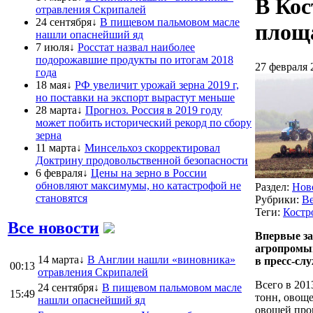
В Кос
отравления Скрипалей
24 сентября↓
В пищевом пальмовом масле
площ
нашли опаснейший яд
7 июля↓
Росстат назвал наиболее
подорожавшие продукты по итогам 2018
27 февраля 
года
18 мая↓
РФ увеличит урожай зерна 2019 г,
но поставки на экспорт вырастут меньше
28 марта↓
Прогноз. Россия в 2019 году
может побить исторический рекорд по сбору
зерна
11 марта↓
Минсельхоз скорректировал
Доктрину продовольственной безопасности
6 февраля↓
Цены на зерно в России
обновляют максимумы, но катастрофой не
Раздел:
Нов
становятся
Рубрики:
Ве
Теги:
Костр
Все новости
Впервые за
агропромыш
14 марта↓
В Англии нашли «виновника»
в пресс-сл
00:13
отравления Скрипалей
Всего в 201
24 сентября↓
В пищевом пальмовом масле
15:49
тонн, овоще
нашли опаснейший яд
овощей про