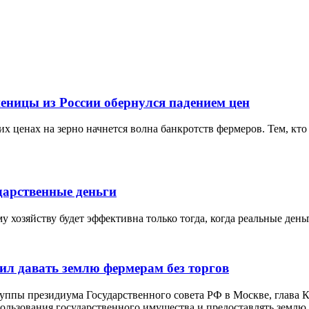
еницы из России обернулся падением цен
х ценах на зерно начнется волна банкротств фермеров. Тем, кто 
дарственные деньги
 хозяйству будет эффективна только тогда, когда реальные ден
ил давать землю фермерам без торгов
руппы президиума Государственного совета РФ в Москве, глава
льзования государственного имущества и предоставлять землю д