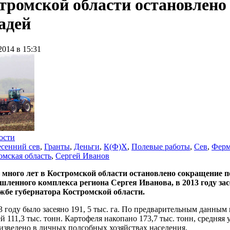
тромской области остановлено
адей
2014 в 15:31
ости
сенний сев
,
Гранты
,
Деньги
,
К(Ф)Х
,
Полевые работы
,
Сев
,
Фер
омская область
,
Сергей Иванов
 много лет в Костромской области остановлено сокращение 
ленного комплекса региона Сергея Иванова, в 2013 году засе
ужбе губернатора Костромской области.
3 году было засеяно 191, 5 тыс. га. По предварительным данным
й 111,3 тыс. тонн. Картофеля накопано 173,7 тыс. тонн, средняя
изведено в личных подсобных хозяйствах населения.