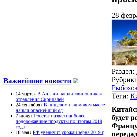
28 февр
Раздел:
Рубрик
Важнейшие новости
Рыбохоз
14 марта↓
В Англии нашли «виновника»
Теги:
К
отравления Скрипалей
24 сентября↓
В пищевом пальмовом масле
Китайск
нашли опаснейший яд
7 июля↓
Росстат назвал наиболее
будет 
подорожавшие продукты по итогам 2018
Францу
года
18 мая↓
РФ увеличит урожай зерна 2019 г,
переда