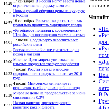
17 сентября↓
В России могут ввести новые
14:28
составл
ограничения на продажу алкоголя
Новый урожай обрушил цены на кукурузу
13:25
в России
Читайт
16 сентября↓
Роскачество рассказало, как
14:53
правильно прочитать маркировку товара
«По
«Ритейлеров призвали к соразмерности».
14:47
«Ри
Штрафы для поставщиков могут снизиться
12 июля↓
Продэмбарго пересчитывает
для
14:01
российские цены
«Ру
Россияне стали больше тратить за один
13:35
пом
поход в магазин
Мнение. Идея запрета уничтожения
«Да
12:00
изъятых продуктов требует проработки
пер
7 июля↓
Росстат назвал наиболее
14:23
подорожавшие продукты по итогам 2018
Цен
года
Сис
4 июля↓
Минсельхоз не планирует
15:47
лет
ограничивать сбор диких грибов и ягод
Мировые цены на продовольствие за июнь
В Р
15:38
снизились на 0,3%
Гру
Назван напиток, препятствующий
15:33
4,6 
развитию рака и диабета