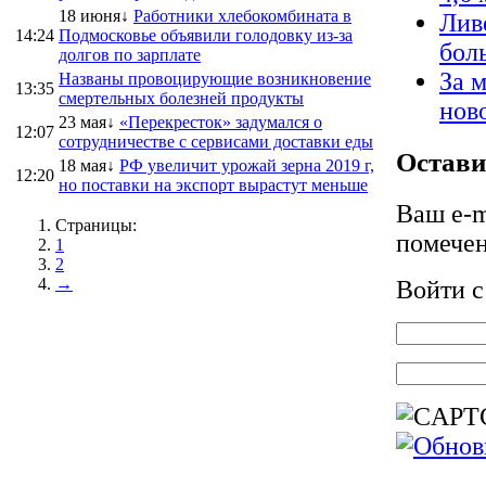
18 июня↓
Работники хлебокомбината в
Лив
14:24
Подмосковье объявили голодовку из-за
бол
долгов по зарплате
За 
Названы провоцирующие возникновение
13:35
смертельных болезней продукты
нов
23 мая↓
«Перекресток» задумался о
12:07
сотрудничестве с сервисами доставки еды
Остави
18 мая↓
РФ увеличит урожай зерна 2019 г,
12:20
но поставки на экспорт вырастут меньше
Ваш e-m
Страницы:
помече
1
2
→
Войти 