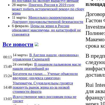
но поставки на экспорт вырастут меньше
площад
28 марта↓
Прогноз. Россия в 2019 году
может побить исторический рекорд по сбору
Договор
зерна
11 марта↓
Минсельхоз скорректировал
Гастон 
Доктрину продовольственной безопасности
Investm
6 февраля↓
Цены на зерно в России
обновляют максимумы, но катастрофой не
Полинез
становятся
Макемо 
Все новости
срока к
В предп
14 марта↓
В Англии нашли «виновника»
00:13
отравления Скрипалей
следующ
24 сентября↓
В пищевом пальмовом масле
15:49
инфраст
нашли опаснейший яд
Богатеем на глазах… Ученые объяснили
доставл
15:24
введение «индекса самогона»
Ультиматум. Судовладельцы грозятся
Rui Int
14:48
покинуть рынок зерна из-за низкой
для акв
стоимости фрахта
француз
Искусственное мясо россиянам пока не
13:03
грозит
через 1