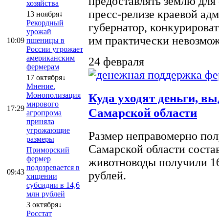
предоставлять землю для 
хозяйства
пресс-релизе краевой ад
13 ноября↓
Рекордный
губернатор, конкурироват
урожай
им практически невозможно
10:09
пшеницы в
России угрожает
американским
24 февраля
фермерам
17 октября↓
Мнение.
Монополизация
Куда уходят деньги, в
мирового
17:29
Самарской области
агропрома
приняла
угрожающие
Размер неправомерно полу
размеры
Самарской области соста
Приморский
фермер
животноводы получили 16
подозревается в
09:43
рублей.
хищении
субсидии в 14,6
млн рублей
3 октября↓
Росстат