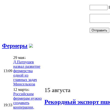
Фермеры
29 мая↓
Д.Патрушев
назвал развитие
13:09
фермерства
одной из
главных задач
Минсельхоза
15 августа
12 марта↓
Российским
фермерам нужно
Рекордный экспорт пше
создавать
19:33
кооперации,