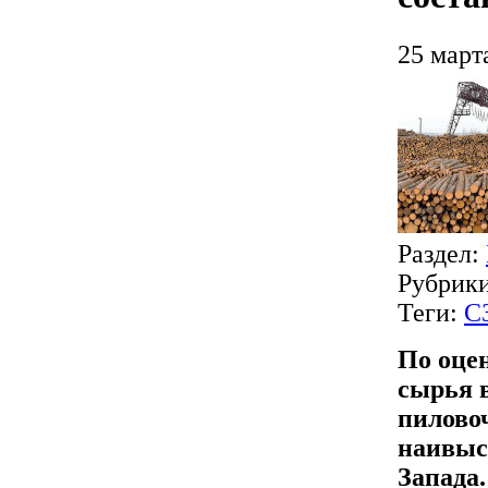
25 март
Раздел:
Рубрик
Теги:
С
По оце
сырья 
пиловоч
наивыс
Запада