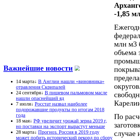
Арханге
-1,85 м
Ежегодн
федерал
млн м3 
объема 
промышл
Важнейшие новости
покрыва
предела
14 марта↓
В Англии нашли «виновника»
округов
отравления Скрипалей
24 сентября↓
В пищевом пальмовом масле
свободн
нашли опаснейший яд
Карелии
7 июля↓
Росстат назвал наиболее
подорожавшие продукты по итогам 2018
года
По расч
18 мая↓
РФ увеличит урожай зерна 2019 г,
заготов
но поставки на экспорт вырастут меньше
28 марта↓
Прогноз. Россия в 2019 году
случае 
может побить исторический рекорд по сбору