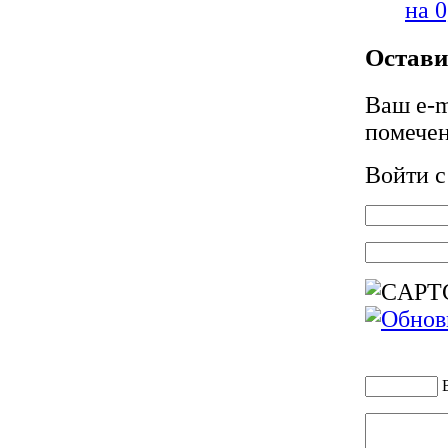
на 
Остави
Ваш e-m
помече
Войти 