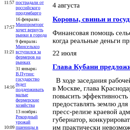
11:57
пострадали от
4 августа
российского
продэмбарго
Коровы, свиньи и госу
16 февраля↓
Минпромторг
17:57
хочет вернуть
Финансовая помощь сельс
рынки в города
когда реальные деньги п
9 февраля↓
Минсельхоз
22 июля
11:21
вступился за
фермеров на
рынках
Глава Кубани предложи
31 января↓
В.Путин:
государство
В ходе заседания рабоче
будет
14:16
в Москве, глава Краснод
поддерживать
малые
повысить эффективность 
фермерские
предоставлять землю для 
хозяйства
пресс-релизе краевой ад
13 ноября↓
Рекордный
губернатор, конкурироват
урожай
им практически невозможно
10:09
пшеницы в