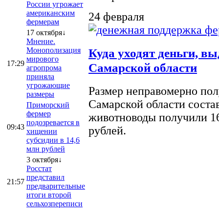
России угрожает
американским
24 февраля
фермерам
17 октября↓
Мнение.
Монополизация
Куда уходят деньги, в
мирового
17:29
Самарской области
агропрома
приняла
угрожающие
Размер неправомерно полу
размеры
Самарской области соста
Приморский
фермер
животноводы получили 16
подозревается в
09:43
рублей.
хищении
субсидии в 14,6
млн рублей
3 октября↓
Росстат
представил
21:57
предварительные
итоги второй
сельхозпереписи