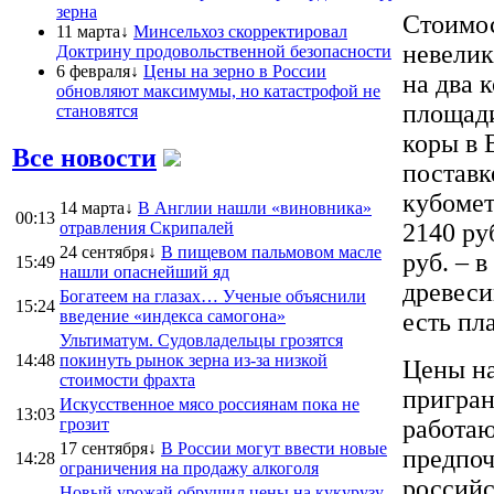
зерна
Стоимос
11 марта↓
Минсельхоз скорректировал
невелик
Доктрину продовольственной безопасности
6 февраля↓
Цены на зерно в России
на два 
обновляют максимумы, но катастрофой не
площади
становятся
коры в 
Все новости
поставк
кубомет
14 марта↓
В Англии нашли «виновника»
00:13
отравления Скрипалей
2140 ру
24 сентября↓
В пищевом пальмовом масле
руб. – 
15:49
нашли опаснейший яд
древеси
Богатеем на глазах… Ученые объяснили
15:24
введение «индекса самогона»
есть пл
Ультиматум. Судовладельцы грозятся
14:48
покинуть рынок зерна из-за низкой
Цены на
стоимости фрахта
пригран
Искусственное мясо россиянам пока не
13:03
грозит
работаю
17 сентября↓
В России могут ввести новые
предпоч
14:28
ограничения на продажу алкоголя
россий
Новый урожай обрушил цены на кукурузу