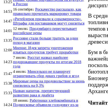
13:25
в России
дисципл
16 сентября↓
Роскачество рассказало, как
14:53
правильно прочитать маркировку товара
В средн
«Ритейлеров призвали к соразмерности».
14:47
топливн
Штрафы для поставщиков могут снизиться
темпов 
12 июля↓
Продэмбарго пересчитывает
14:01
российские цены
вырасти
Россияне стали больше тратить за один
13:35
древеси
поход в магазин
Мнение. Идея запрета уничтожения
12:00
Бум в б
изъятых продуктов требует проработки
7 июля↓
Росстат назвал наиболее
важнейш
14:23
подорожавшие продукты по итогам 2018
посколь
года
биотопл
4 июля↓
Минсельхоз не планирует
15:47
ограничивать сбор диких грибов и ягод
Биоэнер
Мировые цены на продовольствие за июнь
15:38
поддерж
снизились на 0,3%
Арханге
Назван напиток, препятствующий
15:33
развитию рака и диабета
18 июня↓
Работники хлебокомбината в
Читайт
14:24
Подмосковье объявили голодовку из-за