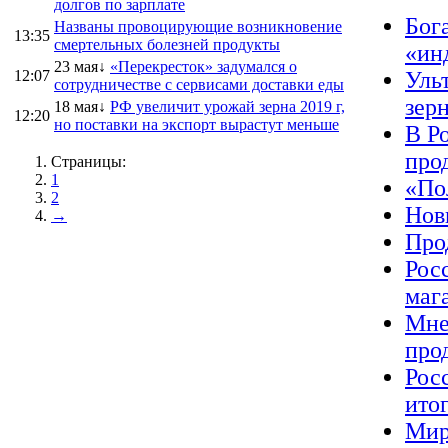
долгов по зарплате
Бог
Названы провоцирующие возникновение
13:35
смертельных болезней продукты
«ин
23 мая↓
«Перекресток» задумался о
12:07
Уль
сотрудничестве с сервисами доставки еды
зер
18 мая↓
РФ увеличит урожай зерна 2019 г,
12:20
но поставки на экспорт вырастут меньше
В Р
про
Страницы:
1
«По
2
Нов
→
Про
Рос
маг
Мне
про
Рос
ито
Мир