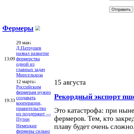
Фермеры
29 мая↓
Д.Патрушев
назвал развитие
13:09
фермерства
одной из
главных задач
Минсельхоза
15 августа
12 марта↓
Российским
фермерам нужно
Рекордный экспорт пше
создавать
19:33
кооперации,
правительство
Это катастрофа: при ныне
их поддержит —
фермеров. Тем, кто закре
Путин
плаву будет очень сложно
Немецкие
фермеры сильно