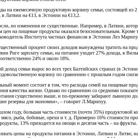
оды на ежемесячную продуктовую корзину семьи, состоящей из 2
, в Латвии на €13, в Эстонии на €13,2.
ли, но изменения не существенные. Например, в Латвии, которая
цен на пищевые продукты оказался безосновательным. Кроме то
уководитель Института частных финансов в Эстонии Леэ Марипу
ущественный процент своих доходов вынуждены тратить на про
вии Риге зарплату семьи, на питание уходит 27% дохода, в Вил
соответственно 24% и около 18%.
й доход семьи вырос во всех трех Балтийских странах (в Эстонии
родовольственную корзину по сравнению с прошлым годом снизи
ьный момент состоит в том, что расходы семей на пищевые прод
ния качества жизни. Однако по сравнению со средними показат
итания существенно выше, и по-прежнему забирают львиную долю
ие резервы для экономии», – говорит Л.Марипуу.
шлом году, большая часть стоимости (почти 35%) продуктовой к
мясо, рыба, бобовые, орехи и т. д. Примерно 16% стоимости п
одукты, 13% приходится на овощи и десятая часть – на фрукты.
ивать цены на продукты питания в Эстонии, Латвии и Литве, н