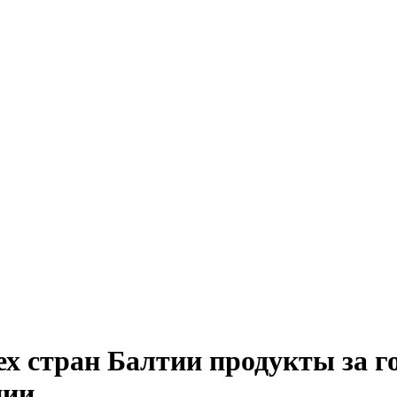
ех стран Балтии продукты за г
нии