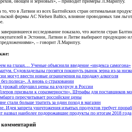
орехов, овощей и зерновых», – приводит примеры Л.Марипуу.
 то, что в Латвии из всех Балтийских стран оптимальная продук
льской фирмы AC Nielsen Baltics, влияние проводимых там льго
е.
 завершившееся исследование показало, что жители стран Балти
окупателей в Эстонии, Латвии и Литве выбирают продукцию или
предложениями», – говорит Л.Марипуу.
кже:
еем на глазах… Ученые объяснили введение «индекса самогона»
матум. Судовладельцы грозятся покинуть рынок зерна из-за низк
сии могут ввести новые ограничения на продажу алкоголя
 без полиса». А вновь о страховании
 урожай обрушил цены на кукурузу в России
йлеров призвали к соразмерности». Штрафы для поставщиков мо
мбарго пересчитывает российские цены
яне стали больше тратить за один поход в магазин
е. Идея запрета уничтожения изъятых продуктов требует прора
ат назвал наиболее подорожавшие продукты по итогам 2018 года
 комментарий