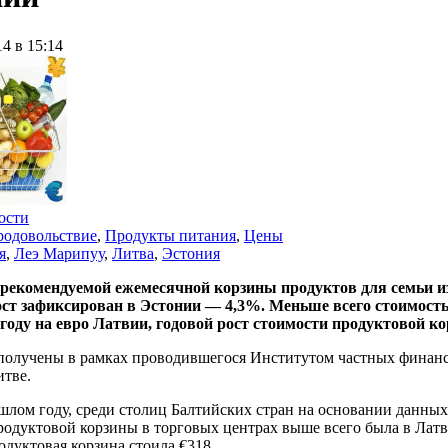
14 в 15:14
ости
родовольствие
,
Продукты питания
,
Цены
я
,
Леэ Марипуу
,
Литва
,
Эстония
рекомендуемой ежемесячной корзины продуктов для семьи из 
ст зафиксирован в Эстонии — 4,3%. Меньше всего стоимост
оду на евро Латвии, годовой рост стоимости продуктовой к
 получены в рамках проводившегося Институтом частных финанс
итве.
шлом году, среди столиц Балтийских стран на основании данных
родуктовой корзины в торговых центрах выше всего была в Латви
дуктовая корзина стоила €318.