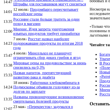
бобовых и 
14:47
Штрафы для поставщиков могут снизиться
Несмотря на
12 июля↓
Продэмбарго пересчитывает
14:01
исследовате
российские цены
значительно
Россияне стали больше тратить за один
13:35
поход в магазин
«Только что
Мнение. Идея запрета уничтожения
половины п
12:00
изъятых продуктов требует проработки
льготными 
7 июля↓
Росстат назвал наиболее
14:23
подорожавшие продукты по итогам 2018
Читайте та
года
4 июля↓
Минсельхоз не планирует
Богат
15:47
ограничивать сбор диких грибов и ягод
Ульти
Мировые цены на продовольствие за июнь
В Рос
15:38
снизились на 0,3%
«Поле
Новый
Назван напиток, препятствующий
15:33
«Рите
развитию рака и диабета
Продэ
18 июня↓
Работники хлебокомбината в
Росси
14:24
Подмосковье объявили голодовку из-за
Мнени
долгов по зарплате
Росст
Названы провоцирующие возникновение
13:35
смертельных болезней продукты
Оставить
23 мая↓
«Перекресток» задумался о
12:07