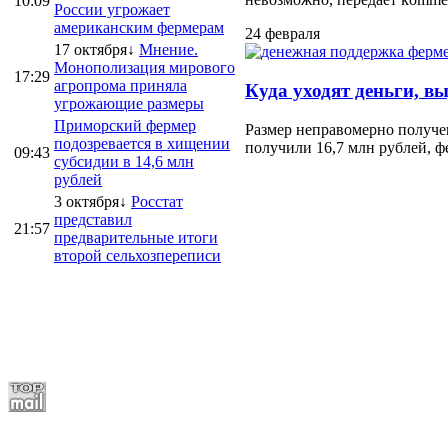
10:09
России угрожает
американским фермерам
24 февраля
17 октября↓
Мнение.
Монополизация мирового
17:29
агропрома приняла
Куда уходят деньги, в
угрожающие размеры
Приморский фермер
Размер неправомерно получе
подозревается в хищении
получили 16,7 млн рублей, ф
09:43
субсидии в 14,6 млн
рублей
3 октября↓
Росстат
представил
21:57
предварительные итоги
второй сельхозпереписи