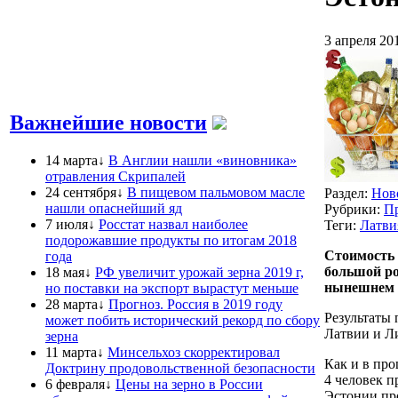
3 апреля 20
Важнейшие новости
14 марта↓
В Англии нашли «виновника»
отравления Скрипалей
24 сентября↓
В пищевом пальмовом масле
Раздел:
Нов
нашли опаснейший яд
Рубрики:
П
7 июля↓
Росстат назвал наиболее
Теги:
Латви
подорожавшие продукты по итогам 2018
Стоимость 
года
большой ро
18 мая↓
РФ увеличит урожай зерна 2019 г,
нынешнем г
но поставки на экспорт вырастут меньше
28 марта↓
Прогноз. Россия в 2019 году
Результаты
может побить исторический рекорд по сбору
Латвии и Л
зерна
11 марта↓
Минсельхоз скорректировал
Как и в про
Доктрину продовольственной безопасности
4 человек п
6 февраля↓
Цены на зерно в России
Эстонии про