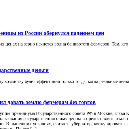
еницы из России обернулся падением цен
х ценах на зерно начнется волна банкротств фермеров. Тем, кто 
дарственные деньги
 хозяйству будет эффективна только тогда, когда реальные ден
ил давать землю фермерам без торгов
руппы президиума Государственного совета РФ в Москве, глава
льзования государственного имущества и предоставлять землю д
и. В нынешних условиях, считает губернатор, конкурировать с 
nt.ru. По его [...]