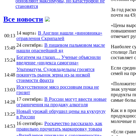
обновляют максимумы, но катастрофой не
становятся
За год расх
почти на €9
Все новости
«Цены вырос
повышением 
14 марта↓
В Англии нашли «виновника»
00:13
отмечает р
отравления Скрипалей
24 сентября↓
В пищевом пальмовом масле
Наиболее с
15:49
нашли опаснейший яд
столице Лат
Богатеем на глазах… Ученые объяснили
составляет 
15:24
введение «индекса самогона»
Если средни
Ультиматум. Судовладельцы грозятся
семей на п
14:48
покинуть рынок зерна из-за низкой
стоимости фрахта
«Положител
Искусственное мясо россиянам пока не
знак улучше
13:03
грозит
продукты п
17 сентября↓
В России могут ввести новые
самые больш
14:28
ограничения на продажу алкоголя
Как и в про
Новый урожай обрушил цены на кукурузу
13:25
продукцию: 
в России
молочные пр
16 сентября↓
Роскачество рассказало, как
14:53
правильно прочитать маркировку товара
«Если сравн
«Ритейлеров призвали к соразмерности».