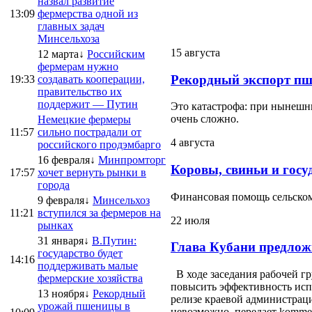
назвал развитие
13:09
фермерства одной из
главных задач
Минсельхоза
15 августа
12 марта↓
Российским
фермерам нужно
Рекордный экспорт пш
19:33
создавать кооперации,
правительство их
поддержит — Путин
Это катастрофа: при нынешни
очень сложно.
Немецкие фермеры
11:57
сильно пострадали от
4 августа
российского продэмбарго
16 февраля↓
Минпромторг
Коровы, свиньи и госу
17:57
хочет вернуть рынки в
города
Финансовая помощь сельскому
9 февраля↓
Минсельхоз
11:21
вступился за фермеров на
22 июля
рынках
31 января↓
В.Путин:
Глава Кубани предлож
государство будет
14:16
поддерживать малые
В ходе заседания рабочей г
фермерские хозяйства
повысить эффективность испо
13 ноября↓
Рекордный
релизе краевой администраци
урожай пшеницы в
невозможно, передает kommersa