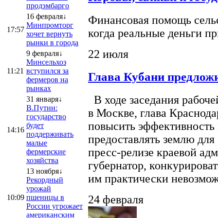
продэмбарго
16 февраля↓
Финансовая помощь сельс
Минпромторг
17:57
когда реальные деньги п
хочет вернуть
рынки в города
22 июля
9 февраля↓
Минсельхоз
11:21
вступился за
Глава Кубани предложи
фермеров на
рынках
В ходе заседания рабоче
31 января↓
В.Путин:
в Москве, глава Краснод
государство
повысить эффективность 
будет
14:16
поддерживать
предоставлять землю для 
малые
пресс-релизе краевой ад
фермерские
хозяйства
губернатор, конкурироват
13 ноября↓
им практически невозможно
Рекордный
урожай
10:09
пшеницы в
24 февраля
России угрожает
американским