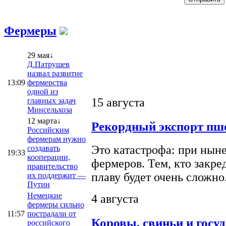
Фермеры
29 мая↓
Д.Патрушев
назвал развитие
13:09
фермерства
одной из
15 августа
главных задач
Минсельхоза
12 марта↓
Рекордный экспорт пше
Российским
фермерам нужно
Это катастрофа: при ныне
создавать
19:33
кооперации,
фермеров. Тем, кто закре
правительство
плаву будет очень сложно
их поддержит —
Путин
Немецкие
4 августа
фермеры сильно
11:57
пострадали от
Коровы, свиньи и госу
российского