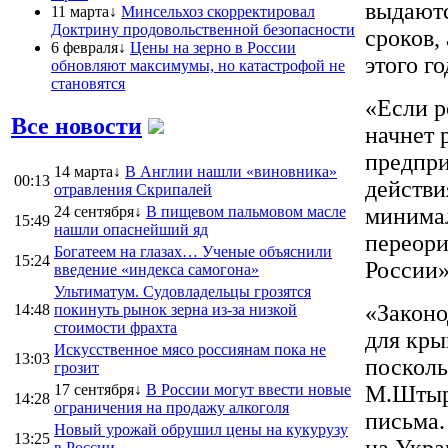
выдаютс
11 марта↓
Минсельхоз скорректировал
Доктрину продовольственной безопасности
сроков,
6 февраля↓
Цены на зерно в России
этого г
обновляют максимумы, но катастрофой не
становятся
«Если р
Все новости
начнет 
предпри
14 марта↓
В Англии нашли «виновника»
00:13
действи
отравления Скрипалей
24 сентября↓
В пищевом пальмовом масле
минимал
15:49
нашли опаснейший яд
переори
Богатеем на глазах… Ученые объяснили
15:24
России»
введение «индекса самогона»
Ультиматум. Судовладельцы грозятся
«Законо
14:48
покинуть рынок зерна из-за низкой
стоимости фрахта
для кры
Искусственное мясо россиянам пока не
13:03
посколь
грозит
17 сентября↓
В России могут ввести новые
М.Штырл
14:28
ограничения на продажу алкоголя
письма.
Новый урожай обрушил цены на кукурузу
13:25
на Укра
в России