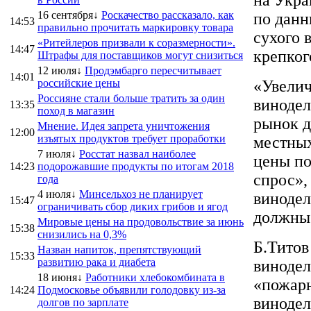
16 сентября↓
Роскачество рассказало, как
по данн
14:53
правильно прочитать маркировку товара
сухого 
«Ритейлеров призвали к соразмерности».
14:47
крепког
Штрафы для поставщиков могут снизиться
12 июля↓
Продэмбарго пересчитывает
14:01
российские цены
«Увелич
Россияне стали больше тратить за один
винодел
13:35
поход в магазин
рынок д
Мнение. Идея запрета уничтожения
12:00
изъятых продуктов требует проработки
местных
7 июля↓
Росстат назвал наиболее
цены по
14:23
подорожавшие продукты по итогам 2018
спрос»,
года
4 июля↓
Минсельхоз не планирует
винодел
15:47
ограничивать сбор диких грибов и ягод
должны 
Мировые цены на продовольствие за июнь
15:38
снизились на 0,3%
Б.Титов
Назван напиток, препятствующий
15:33
развитию рака и диабета
винодел
18 июня↓
Работники хлебокомбината в
«пожарн
14:24
Подмосковье объявили голодовку из-за
винодел
долгов по зарплате