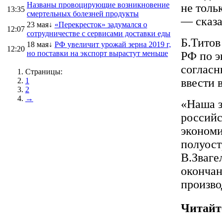
Названы провоцирующие возникновение
не толь
13:35
смертельных болезней продукты
— сказа
23 мая↓
«Перекресток» задумался о
12:07
сотрудничестве с сервисами доставки еды
Б.Титов
18 мая↓
РФ увеличит урожай зерна 2019 г,
12:20
но поставки на экспорт вырастут меньше
РФ по э
согласн
Страницы:
1
ввести 
2
→
«Наша з
российс
экономи
полуост
В.Зваге
окончан
произво
Читайт