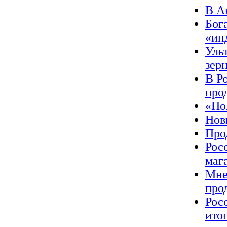
В А
Бог
«ин
Уль
зер
В Р
про
«По
Нов
Про
Рос
маг
Мне
про
Рос
ито