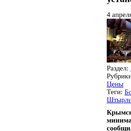
4 апрел
Раздел:
Рубрик
Цены
Теги:
Б
Штырл
Крымск
минима
сообщи