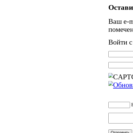
Остави
Ваш e-m
помече
Войти 