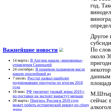
год. Та
винодел
виногра
определ
Другое 
субсиди
По слов
Важнейшие новости
около 3
14 марта↓
В Англии нашли «виновника»
пригодн
отравления Скрипалей
некотор
24 сентября↓
В пищевом пальмовом масле
нашли опаснейший яд
данным 
7 июля↓
Росстат назвал наиболее
площадь
подорожавшие продукты по итогам 2018
года
18 мая↓
РФ увеличит урожай зерна 2019 г,
М.Штырл
но поставки на экспорт вырастут меньше
сейчас 
28 марта↓
Прогноз. Россия в 2019 году
может побить исторический рекорд по сбору
алкогол
зерна