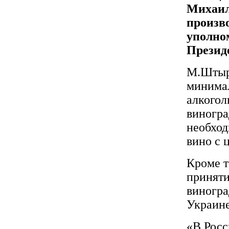
Михаил
произв
уполно
Презид
М.Штырл
минимал
алкогол
виногра
необход
вино с 
Кроме т
приняти
виногра
Украине
«В Росс