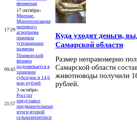
фермерам
17 октября↓
Мнение.
Монополизация
мирового
17:29
агропрома
Куда уходят деньги, в
приняла
Самарской области
угрожающие
размеры
Приморский
Размер неправомерно полу
фермер
Самарской области соста
подозревается в
09:43
хищении
животноводы получили 16
субсидии в 14,6
рублей.
млн рублей
3 октября↓
Росстат
представил
21:57
предварительные
итоги второй
сельхозпереписи