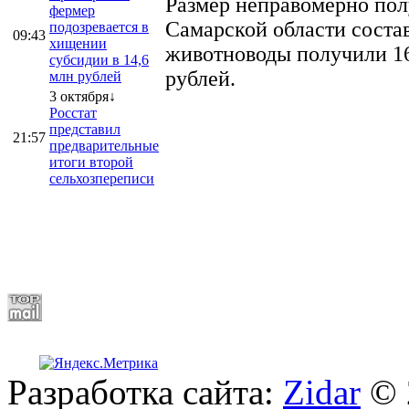
Размер неправомерно полу
фермер
Самарской области соста
подозревается в
09:43
хищении
животноводы получили 16
субсидии в 14,6
рублей.
млн рублей
3 октября↓
Росстат
представил
21:57
предварительные
итоги второй
сельхозпереписи
Разработка сайта:
Zidar
© 