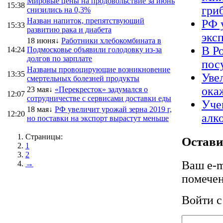
Мировые цены на продовольствие за июнь
15:38
гриб
снизились на 0,3%
Назван напиток, препятствующий
РФ 
15:33
развитию рака и диабета
экс
18 июня↓
Работники хлебокомбината в
В Р
14:24
Подмосковье объявили голодовку из-за
долгов по зарплате
пос
Названы провоцирующие возникновение
13:35
Уве
смертельных болезней продукты
ока
23 мая↓
«Перекресток» задумался о
12:07
сотрудничестве с сервисами доставки еды
Уче
18 мая↓
РФ увеличит урожай зерна 2019 г,
12:20
алк
но поставки на экспорт вырастут меньше
Страницы:
Остави
1
2
Ваш e-m
→
помече
Войти 