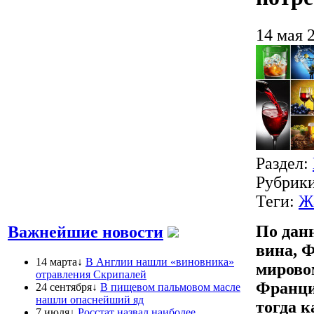
14 мая 
Раздел:
Рубрик
Теги:
Ж
По дан
Важнейшие новости
вина, 
14 марта↓
В Англии нашли «виновника»
мирово
отравления Скрипалей
Франции
24 сентября↓
В пищевом пальмовом масле
нашли опаснейший яд
тогда к
7 июля↓
Росстат назвал наиболее