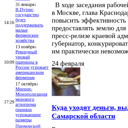
В ходе заседания рабоче
31 января↓
В.Путин:
в Москве, глава Краснод
государство
повысить эффективность 
будет
14:16
поддерживать
предоставлять землю для 
малые
пресс-релизе краевой ад
фермерские
хозяйства
губернатор, конкурироват
13 ноября↓
им практически невозможно
Рекордный
урожай
10:09
пшеницы в
24 февраля
России угрожает
американским
фермерам
17 октября↓
Мнение.
Монополизация
мирового
17:29
агропрома
Куда уходят деньги, в
приняла
Самарской области
угрожающие
размеры
Приморский