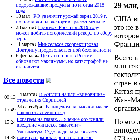
29 млн,
подорожавшие продукты по итогам 2018
года
18 мая↓
РФ увеличит урожай зерна 2019 г,
США впе
но поставки на экспорт вырастут меньше
это не 
28 марта↓
Прогноз. Россия в 2019 году
может побить исторический рекорд по сбору
которое
зерна
Франци
11 марта↓
Минсельхоз скорректировал
Доктрину продовольственной безопасности
6 февраля↓
Цены на зерно в России
Всего в
обновляют максимумы, но катастрофой не
млн гек
становятся
гектоли
Все новости
стран в
Китая п
14 марта↓
В Англии нашли «виновника»
00:13
Жан-Ма
отравления Скрипалей
24 сентября↓
В пищевом пальмовом масле
организ
15:49
нашли опаснейший яд
Богатеем на глазах… Ученые объяснили
По его 
15:24
введение «индекса самогона»
винодел
Ультиматум. Судовладельцы грозятся
€73 млр
14:48
покинуть рынок зерна из-за низкой