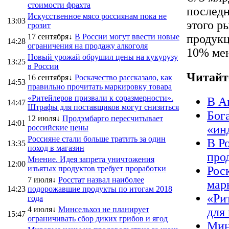
стоимости фрахта
последн
Искусственное мясо россиянам пока не
13:03
этого р
грозит
17 сентября↓
В России могут ввести новые
продукц
14:28
ограничения на продажу алкоголя
10% ме
Новый урожай обрушил цены на кукурузу
13:25
в России
Читайт
16 сентября↓
Роскачество рассказало, как
14:53
правильно прочитать маркировку товара
«Ритейлеров призвали к соразмерности».
В А
14:47
Штрафы для поставщиков могут снизиться
Бог
12 июля↓
Продэмбарго пересчитывает
14:01
«ин
российские цены
Россияне стали больше тратить за один
В Р
13:35
поход в магазин
про
Мнение. Идея запрета уничтожения
12:00
изъятых продуктов требует проработки
Рос
7 июля↓
Росстат назвал наиболее
мар
14:23
подорожавшие продукты по итогам 2018
«Ри
года
4 июля↓
Минсельхоз не планирует
для
15:47
ограничивать сбор диких грибов и ягод
Мин