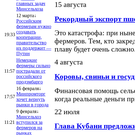
15 августа
главных задач
Минсельхоза
12 марта↓
Рекордный экспорт пше
Российским
фермерам нужно
Это катастрофа: при ныне
создавать
19:33
кооперации,
фермеров. Тем, кто закре
правительство
плаву будет очень сложно
их поддержит —
Путин
Немецкие
4 августа
фермеры сильно
11:57
пострадали от
Коровы, свиньи и госу
российского
продэмбарго
16 февраля↓
Финансовая помощь сельс
Минпромторг
17:57
когда реальные деньги п
хочет вернуть
рынки в города
22 июля
9 февраля↓
Минсельхоз
11:21
вступился за
Глава Кубани предложи
фермеров на
рынках