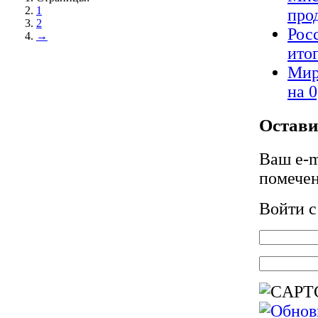
1
про
2
Рос
→
ито
Мир
на 
Остави
Ваш e-m
помече
Войти 