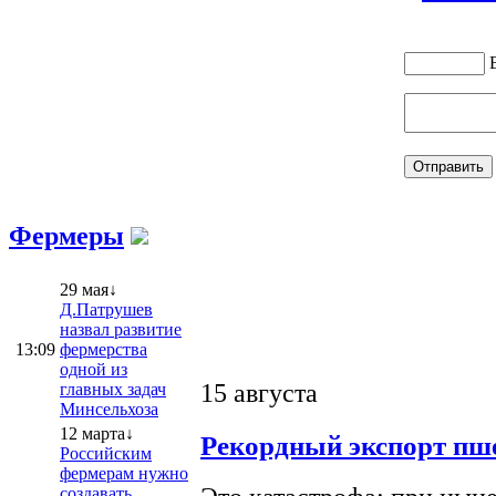
Фермеры
29 мая↓
Д.Патрушев
назвал развитие
13:09
фермерства
одной из
15 августа
главных задач
Минсельхоза
12 марта↓
Рекордный экспорт пше
Российским
фермерам нужно
создавать