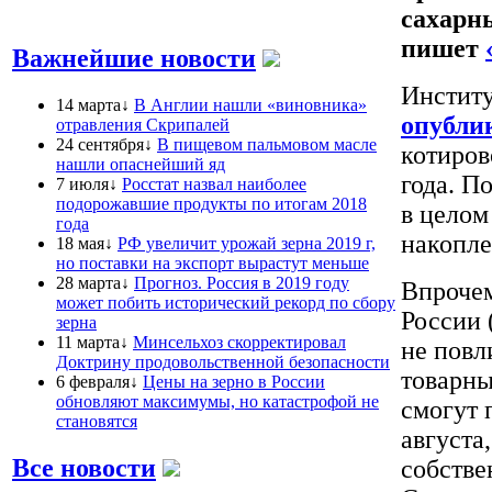
сахарны
пишет
Важнейшие новости
Инстит
14 марта↓
В Англии нашли «виновника»
опубли
отравления Скрипалей
24 сентября↓
В пищевом пальмовом масле
котиров
нашли опаснейший яд
года. П
7 июля↓
Росстат назвал наиболее
подорожавшие продукты по итогам 2018
в целом
года
накопле
18 мая↓
РФ увеличит урожай зерна 2019 г,
но поставки на экспорт вырастут меньше
28 марта↓
Прогноз. Россия в 2019 году
Впрочем
может побить исторический рекорд по сбору
России 
зерна
11 марта↓
Минсельхоз скорректировал
не повл
Доктрину продовольственной безопасности
товарны
6 февраля↓
Цены на зерно в России
обновляют максимумы, но катастрофой не
смогут 
становятся
августа
Все новости
собстве