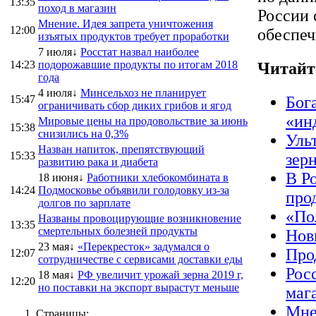
13:35
поход в магазин
России 
Мнение. Идея запрета уничтожения
12:00
обеспеч
изъятых продуктов требует проработки
7 июля↓
Росстат назвал наиболее
14:23
подорожавшие продукты по итогам 2018
Читайт
года
4 июля↓
Минсельхоз не планирует
15:47
Бог
ограничивать сбор диких грибов и ягод
«ин
Мировые цены на продовольствие за июнь
15:38
снизились на 0,3%
Уль
Назван напиток, препятствующий
15:33
зер
развитию рака и диабета
В Р
18 июня↓
Работники хлебокомбината в
14:24
Подмосковье объявили голодовку из-за
про
долгов по зарплате
«По
Названы провоцирующие возникновение
13:35
смертельных болезней продукты
Нов
23 мая↓
«Перекресток» задумался о
Про
12:07
сотрудничестве с сервисами доставки еды
Рос
18 мая↓
РФ увеличит урожай зерна 2019 г,
12:20
но поставки на экспорт вырастут меньше
маг
Мне
Страницы: