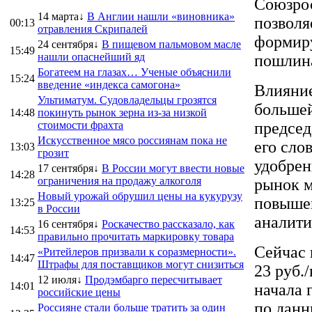
Союзрос
14 марта↓
В Англии нашли «виновника»
позволя
00:13
отравления Скрипалей
формиру
24 сентября↓
В пищевом пальмовом масле
15:49
нашли опаснейший яд
пошлин
Богатеем на глазах… Ученые объяснили
15:24
введение «индекса самогона»
Влияние
Ультиматум. Судовладельцы грозятся
большей
14:48
покинуть рынок зерна из-за низкой
стоимости фрахта
председ
Искусственное мясо россиянам пока не
его сло
13:03
грозит
удобрен
17 сентября↓
В России могут ввести новые
14:28
ограничения на продажу алкоголя
рынок м
Новый урожай обрушил цены на кукурузу
повышен
13:25
в России
аналити
16 сентября↓
Роскачество рассказало, как
14:53
правильно прочитать маркировку товара
Сейчас 
«Ритейлеров призвали к соразмерности».
14:47
Штрафы для поставщиков могут снизиться
23 руб.
12 июля↓
Продэмбарго пересчитывает
14:01
начала 
российские цены
по данн
Россияне стали больше тратить за один