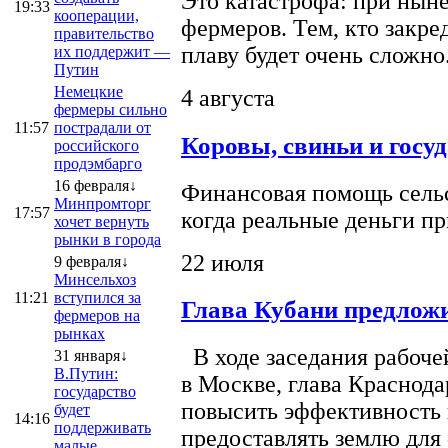
Это катастрофа: при ныне
19:33
кооперации,
фермеров. Тем, кто закре
правительство
плаву будет очень сложно
их поддержит —
Путин
Немецкие
4 августа
фермеры сильно
11:57
пострадали от
Коровы, свиньи и госу
российского
продэмбарго
16 февраля↓
Финансовая помощь сельс
Минпромторг
17:57
когда реальные деньги п
хочет вернуть
рынки в города
22 июля
9 февраля↓
Минсельхоз
11:21
вступился за
Глава Кубани предложи
фермеров на
рынках
В ходе заседания рабоче
31 января↓
В.Путин:
в Москве, глава Краснод
государство
повысить эффективность 
будет
14:16
поддерживать
предоставлять землю для 
малые