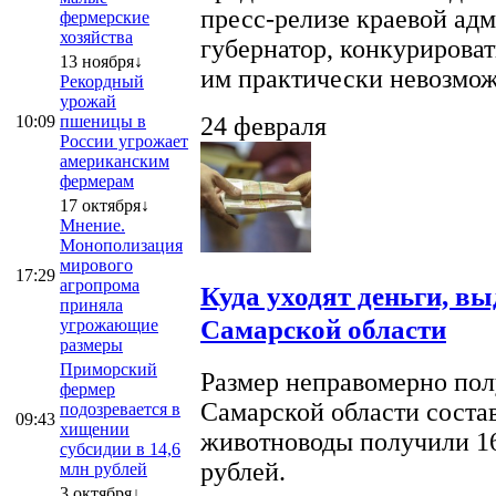
пресс-релизе краевой ад
фермерские
хозяйства
губернатор, конкурироват
13 ноября↓
им практически невозможно
Рекордный
урожай
10:09
пшеницы в
24 февраля
России угрожает
американским
фермерам
17 октября↓
Мнение.
Монополизация
мирового
17:29
агропрома
Куда уходят деньги, в
приняла
Самарской области
угрожающие
размеры
Приморский
Размер неправомерно полу
фермер
Самарской области соста
подозревается в
09:43
хищении
животноводы получили 16
субсидии в 14,6
рублей.
млн рублей
3 октября↓