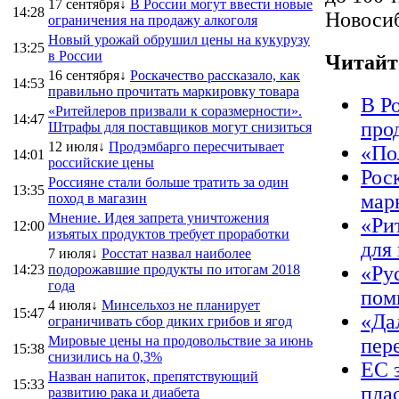
17 сентября↓
В России могут ввести новые
14:28
Новосиб
ограничения на продажу алкоголя
Новый урожай обрушил цены на кукурузу
13:25
в России
Читайт
16 сентября↓
Роскачество рассказало, как
14:53
правильно прочитать маркировку товара
В Р
«Ритейлеров призвали к соразмерности».
14:47
про
Штрафы для поставщиков могут снизиться
12 июля↓
Продэмбарго пересчитывает
«По
14:01
российские цены
Рос
Россияне стали больше тратить за один
13:35
мар
поход в магазин
Мнение. Идея запрета уничтожения
«Ри
12:00
изъятых продуктов требует проработки
для
7 июля↓
Росстат назвал наиболее
14:23
подорожавшие продукты по итогам 2018
«Ру
года
пом
4 июля↓
Минсельхоз не планирует
15:47
«Да
ограничивать сбор диких грибов и ягод
Мировые цены на продовольствие за июнь
пер
15:38
снизились на 0,3%
ЕС 
Назван напиток, препятствующий
15:33
пла
развитию рака и диабета