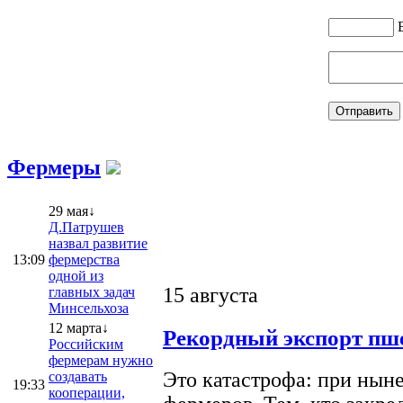
Фермеры
29 мая↓
Д.Патрушев
назвал развитие
13:09
фермерства
одной из
15 августа
главных задач
Минсельхоза
12 марта↓
Рекордный экспорт пше
Российским
фермерам нужно
Это катастрофа: при ныне
создавать
19:33
кооперации,