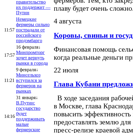
фермеров. Тем, кто закре
правительство
плаву будет очень сложно
их поддержит —
Путин
Немецкие
4 августа
фермеры сильно
11:57
пострадали от
Коровы, свиньи и госу
российского
продэмбарго
16 февраля↓
Финансовая помощь сельс
Минпромторг
17:57
когда реальные деньги п
хочет вернуть
рынки в города
22 июля
9 февраля↓
Минсельхоз
11:21
вступился за
Глава Кубани предложи
фермеров на
рынках
В ходе заседания рабоче
31 января↓
В.Путин:
в Москве, глава Краснод
государство
повысить эффективность 
будет
14:16
поддерживать
предоставлять землю для 
малые
пресс-релизе краевой ад
фермерские