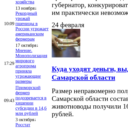
хозяйства
губернатор, конкурироват
13 ноября↓
им практически невозможно
Рекордный
урожай
10:09
пшеницы в
24 февраля
России угрожает
американским
фермерам
17 октября↓
Мнение.
Монополизация
мирового
17:29
агропрома
Куда уходят деньги, в
приняла
Самарской области
угрожающие
размеры
Приморский
Размер неправомерно полу
фермер
Самарской области соста
подозревается в
09:43
хищении
животноводы получили 16
субсидии в 14,6
рублей.
млн рублей
3 октября↓
Росстат