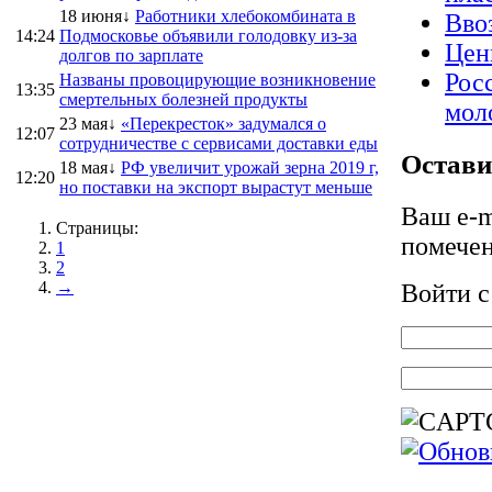
18 июня↓
Работники хлебокомбината в
Вво
14:24
Подмосковье объявили голодовку из-за
Цен
долгов по зарплате
Рос
Названы провоцирующие возникновение
13:35
смертельных болезней продукты
мол
23 мая↓
«Перекресток» задумался о
12:07
сотрудничестве с сервисами доставки еды
Остави
18 мая↓
РФ увеличит урожай зерна 2019 г,
12:20
но поставки на экспорт вырастут меньше
Ваш e-m
Страницы:
помече
1
2
→
Войти 