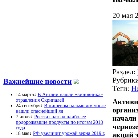
20 мая 
Раздел:
Рубрик
Важнейшие новости
Теги:
Н
14 марта↓
В Англии нашли «виновника»
отравления Скрипалей
Активи
24 сентября↓
В пищевом пальмовом масле
организ
нашли опаснейший яд
7 июля↓
Росстат назвал наиболее
начали
подорожавшие продукты по итогам 2018
чернозе
года
18 мая↓
РФ увеличит урожай зерна 2019 г,
акций э