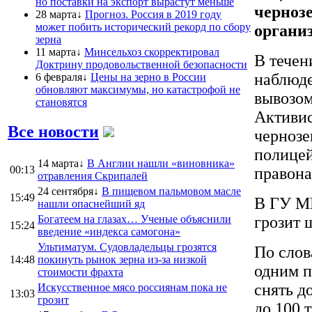
но поставки на экспорт вырастут меньше
черноз
28 марта↓
Прогноз. Россия в 2019 году
может побить исторический рекорд по сбору
органи
зерна
11 марта↓
Минсельхоз скорректировал
В течен
Доктрину продовольственной безопасности
наблюде
6 февраля↓
Цены на зерно в России
обновляют максимумы, но катастрофой не
вывозом
становятся
Активис
Все новости
чернозе
полицей
14 марта↓
В Англии нашли «виновника»
00:13
правон
отравления Скрипалей
24 сентября↓
В пищевом пальмовом масле
15:49
В ГУ МВ
нашли опаснейший яд
Богатеем на глазах… Ученые объяснили
грозит 
15:24
введение «индекса самогона»
Ультиматум. Судовладельцы грозятся
По слов
14:48
покинуть рынок зерна из-за низкой
одним п
стоимости фрахта
снять д
Искусственное мясо россиянам пока не
13:03
грозит
до 100 