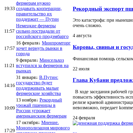
фермерам нужно
Рекордный экспорт пш
19:33
создавать кооперации,
правительство их
поддержит — Путин
Это катастрофа: при нынешни
очень сложно.
Немецкие фермеры
11:57
сильно пострадали от
4 августа
российского продэмбарго
16 февраля↓
Минпромторг
Коровы, свиньи и госу
17:57
хочет вернуть рынки в
города
Финансовая помощь сельскому
9 февраля↓
Минсельхоз
11:21
вступился за фермеров на
22 июля
рынках
31 января↓
В.Путин:
Глава Кубани предлож
государство будет
14:16
поддерживать малые
В ходе заседания рабочей г
фермерские хозяйства
повысить эффективность испо
13 ноября↓
Рекордный
релизе краевой администраци
урожай пшеницы в
невозможно, передает kommersa
10:09
России угрожает
американским фермерам
24 февраля
17 октября↓
Мнение.
Монополизация мирового
17:29