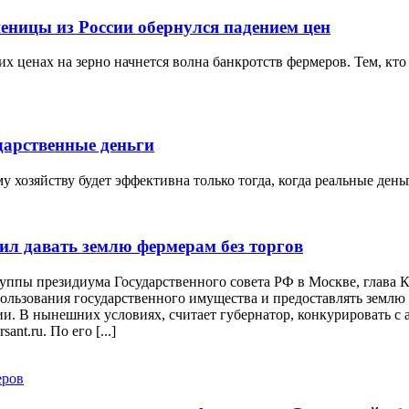
еницы из России обернулся падением цен
х ценах на зерно начнется волна банкротств фермеров. Тем, кто 
дарственные деньги
 хозяйству будет эффективна только тогда, когда реальные ден
ил давать землю фермерам без торгов
руппы президиума Государственного совета РФ в Москве, глава
льзования государственного имущества и предоставлять землю д
и. В нынешних условиях, считает губернатор, конкурировать с 
nt.ru. По его [...]