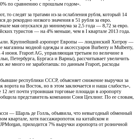
50% по сравнению с прошлым годом».
т, то следят за тратами из-за ослабления рубля, который 14
я до рекордно низкого значения в 51 рубля за евро.
чале мая опускался до минимума за 2,5 года — 8,72 за евро.
ских туристов — на 4% меньше, чем в I квартале 2013 года.
ибыли. Крупнейший аэропорт Европы — лондонский Хитроу —
е магазины модной одежды и аксессуаров Burberry и Mulberry,
 4 июня. Fraport AG, управляющая третьим по величине в
и, Петербурга, Бургаса и Варны), рассчитывает увеличить
ах же много не заработаешь: по данным Fraport, расходы
ие бывшие республики СССР, объясняет снижение выручки за
ворота на Восток, но в этом заключается и наша слабость»,
ие 12 лет почти утроившая торговые площади в аэропорту
общила представитель компании Соня Цехлинг. По ее словам,
уасси — Шарль де Голль, объявила, что невыгодный обменный
ом квартале, хотя пассажиропоток на китайском и
 JPMorgan, приходится 7% выручки аэропорта от розничной