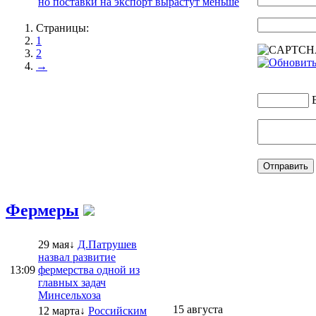
но поставки на экспорт вырастут меньше
Страницы:
1
2
→
Фермеры
29 мая↓
Д.Патрушев
назвал развитие
13:09
фермерства одной из
главных задач
Минсельхоза
15 августа
12 марта↓
Российским