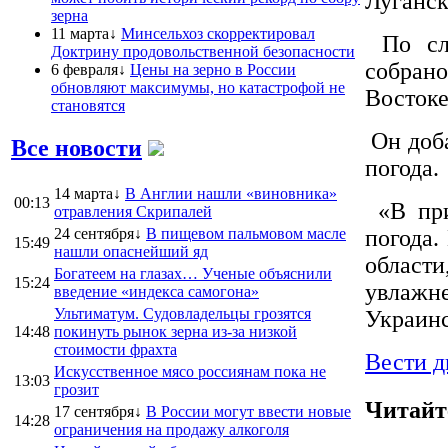
Луганск
зерна
11 марта↓
Минсельхоз скорректировал
По сло
Доктрину продовольственной безопасности
собран
6 февраля↓
Цены на зерно в России
обновляют максимумы, но катастрофой не
Востоке
становятся
Он доба
Все новости
погода.
14 марта↓
В Англии нашли «виновника»
00:13
«В при
отравления Скрипалей
24 сентября↓
В пищевом пальмовом масле
погода.
15:49
нашли опаснейший яд
облас
Богатеем на глазах… Ученые объяснили
15:24
увлажн
введение «индекса самогона»
Ультиматум. Судовладельцы грозятся
Украинс
14:48
покинуть рынок зерна из-за низкой
стоимости фрахта
Вести д
Искусственное мясо россиянам пока не
13:03
грозит
Читайт
17 сентября↓
В России могут ввести новые
14:28
ограничения на продажу алкоголя