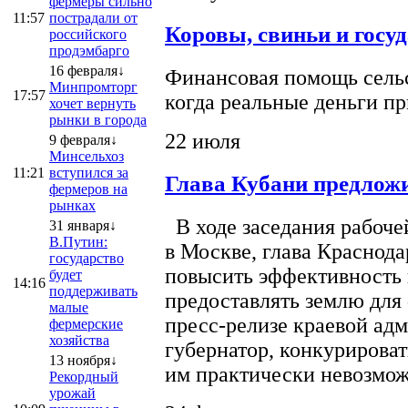
фермеры сильно
11:57
пострадали от
Коровы, свиньи и госу
российского
продэмбарго
16 февраля↓
Финансовая помощь сельс
Минпромторг
17:57
когда реальные деньги п
хочет вернуть
рынки в города
22 июля
9 февраля↓
Минсельхоз
11:21
вступился за
Глава Кубани предложи
фермеров на
рынках
В ходе заседания рабоче
31 января↓
В.Путин:
в Москве, глава Краснод
государство
повысить эффективность 
будет
14:16
поддерживать
предоставлять землю для 
малые
пресс-релизе краевой ад
фермерские
хозяйства
губернатор, конкурироват
13 ноября↓
им практически невозможно
Рекордный
урожай