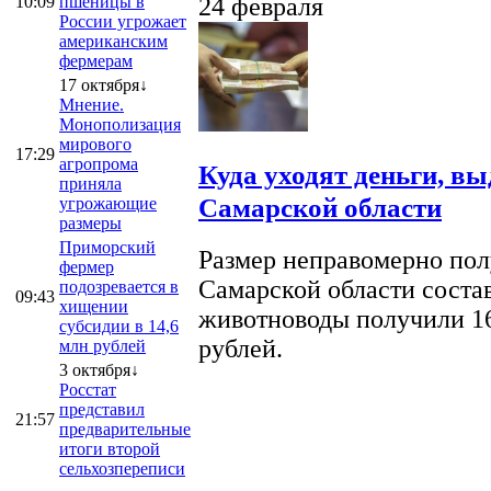
10:09
пшеницы в
24 февраля
России угрожает
американским
фермерам
17 октября↓
Мнение.
Монополизация
мирового
17:29
агропрома
Куда уходят деньги, в
приняла
Самарской области
угрожающие
размеры
Приморский
Размер неправомерно полу
фермер
Самарской области соста
подозревается в
09:43
хищении
животноводы получили 16
субсидии в 14,6
рублей.
млн рублей
3 октября↓
Росстат
представил
21:57
предварительные
итоги второй
сельхозпереписи