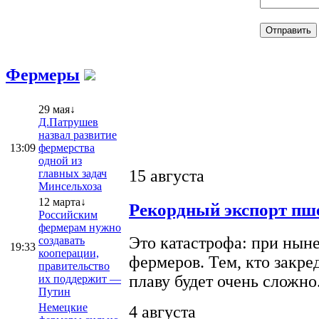
Фермеры
29 мая↓
Д.Патрушев
назвал развитие
13:09
фермерства
одной из
15 августа
главных задач
Минсельхоза
12 марта↓
Рекордный экспорт пше
Российским
фермерам нужно
Это катастрофа: при ныне
создавать
19:33
кооперации,
фермеров. Тем, кто закре
правительство
плаву будет очень сложно
их поддержит —
Путин
Немецкие
4 августа