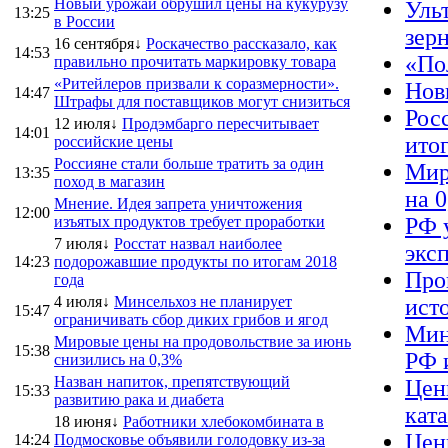
Новый урожай обрушил цены на кукурузу
Уль
13:25
в России
зер
16 сентября↓
Роскачество рассказало, как
14:53
«По
правильно прочитать маркировку товара
«Ритейлеров призвали к соразмерности».
Нов
14:47
Штрафы для поставщиков могут снизиться
Рос
12 июля↓
Продэмбарго пересчитывает
14:01
ито
российские цены
Россияне стали больше тратить за один
Мир
13:35
поход в магазин
на 
Мнение. Идея запрета уничтожения
12:00
изъятых продуктов требует проработки
РФ 
7 июля↓
Росстат назвал наиболее
экс
14:23
подорожавшие продукты по итогам 2018
Про
года
4 июля↓
Минсельхоз не планирует
ист
15:47
ограничивать сбор диких грибов и ягод
Мин
Мировые цены на продовольствие за июнь
15:38
РФ 
снизились на 0,3%
Назван напиток, препятствующий
Цен
15:33
развитию рака и диабета
кат
18 июня↓
Работники хлебокомбината в
Цен
14:24
Подмосковье объявили голодовку из-за