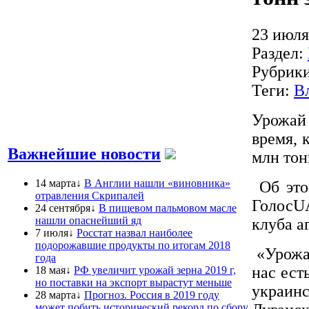
23 июля
Раздел:
Рубрик
Теги:
В
Урожай 
время, 
Важнейшие новости
млн тон
14 марта↓
В Англии нашли «виновника»
Об это
отравления Скрипалей
ГолосU
24 сентября↓
В пищевом пальмовом масле
нашли опаснейший яд
клуба а
7 июля↓
Росстат назвал наиболее
подорожавшие продукты по итогам 2018
«Урожай
года
нас ест
18 мая↓
РФ увеличит урожай зерна 2019 г,
но поставки на экспорт вырастут меньше
украин
28 марта↓
Прогноз. Россия в 2019 году
может побить исторический рекорд по сбору