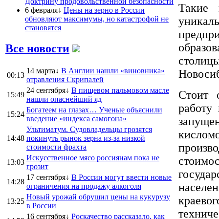
Доктрину продовольственной безопасности
Такие 
6 февраля↓
Цены на зерно в России
обновляют максимумы, но катастрофой не
уника
становятся
предпри
образо
Все новости
столиц
14 марта↓
В Англии нашли «виновника»
Новосиб
00:13
отравления Скрипалей
24 сентября↓
В пищевом пальмовом масле
Стоит 
15:49
нашли опаснейший яд
работу 
Богатеем на глазах… Ученые объяснили
15:24
введение «индекса самогона»
запущ
Ультиматум. Судовладельцы грозятся
кислом
14:48
покинуть рынок зерна из-за низкой
произв
стоимости фрахта
Искусственное мясо россиянам пока не
стоимос
13:03
грозит
государ
17 сентября↓
В России могут ввести новые
14:28
населе
ограничения на продажу алкоголя
Новый урожай обрушил цены на кукурузу
краево
13:25
в России
техниче
16 сентября↓
Роскачество рассказало, как