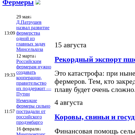
Фермеры
29 мая↓
Д.Патрушев
назвал развитие
13:09
фермерства
одной из
15 августа
главных задач
Минсельхоза
12 марта↓
Рекордный экспорт пше
Российским
фермерам нужно
Это катастрофа: при ныне
создавать
19:33
кооперации,
фермеров. Тем, кто закре
правительство
плаву будет очень сложно
их поддержит —
Путин
Немецкие
4 августа
фермеры сильно
11:57
пострадали от
Коровы, свиньи и госу
российского
продэмбарго
16 февраля↓
Финансовая помощь сельс
Минпромторг