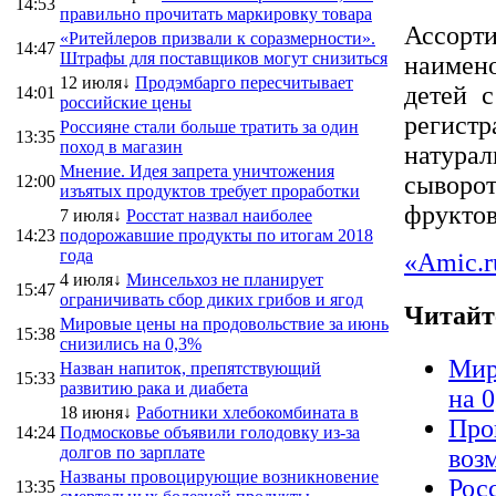
14:53
правильно прочитать маркировку товара
Ассорт
«Ритейлеров призвали к соразмерности».
14:47
Штрафы для поставщиков могут снизиться
наимено
12 июля↓
Продэмбарго пересчитывает
детей 
14:01
российские цены
регис
Россияне стали больше тратить за один
13:35
поход в магазин
натурал
Мнение. Идея запрета уничтожения
сыворо
12:00
изъятых продуктов требует проработки
фруктов
7 июля↓
Росстат назвал наиболее
14:23
подорожавшие продукты по итогам 2018
года
«Amic.r
4 июля↓
Минсельхоз не планирует
15:47
ограничивать сбор диких грибов и ягод
Читайт
Мировые цены на продовольствие за июнь
15:38
снизились на 0,3%
Мир
Назван напиток, препятствующий
15:33
развитию рака и диабета
на 
18 июня↓
Работники хлебокомбината в
Про
14:24
Подмосковье объявили голодовку из-за
долгов по зарплате
воз
Названы провоцирующие возникновение
Рос
13:35