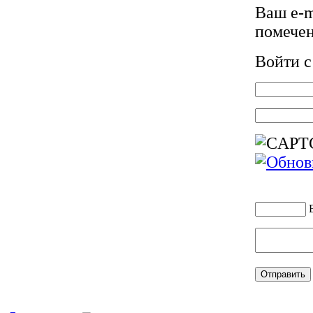
Ваш e-m
помече
Войти 