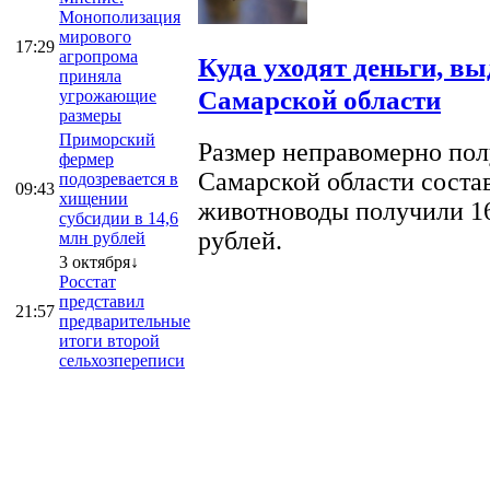
Монополизация
мирового
17:29
агропрома
Куда уходят деньги, в
приняла
Самарской области
угрожающие
размеры
Приморский
Размер неправомерно полу
фермер
Самарской области соста
подозревается в
09:43
хищении
животноводы получили 16
субсидии в 14,6
рублей.
млн рублей
3 октября↓
Росстат
представил
21:57
предварительные
итоги второй
сельхозпереписи