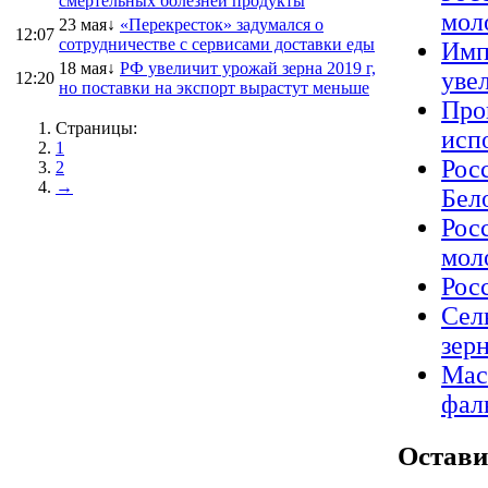
смертельных болезней продукты
мол
23 мая↓
«Перекресток» задумался о
12:07
сотрудничестве с сервисами доставки еды
Имп
18 мая↓
РФ увеличит урожай зерна 2019 г,
уве
12:20
но поставки на экспорт вырастут меньше
Про
Страницы:
исп
1
Рос
2
→
Бел
Рос
мол
Рос
Сел
зер
Мас
фал
Остави