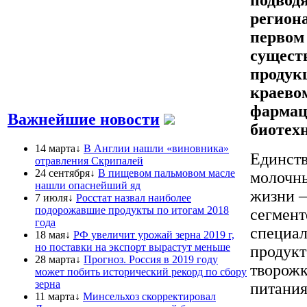
региона
первом
сущест
продукц
краево
фармац
Важнейшие новости
биотех
14 марта↓
В Англии нашли «виновника»
Единст
отравления Скрипалей
24 сентября↓
В пищевом пальмовом масле
молочн
нашли опаснейший яд
жизни –
7 июля↓
Росстат назвал наиболее
подорожавшие продукты по итогам 2018
сегме
года
специал
18 мая↓
РФ увеличит урожай зерна 2019 г,
но поставки на экспорт вырастут меньше
продук
28 марта↓
Прогноз. Россия в 2019 году
творож
может побить исторический рекорд по сбору
зерна
питания
11 марта↓
Минсельхоз скорректировал