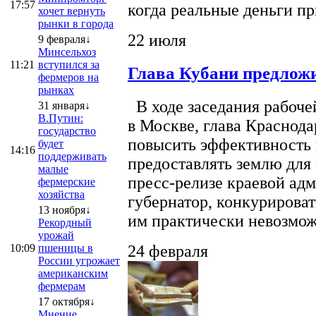
17:57
когда реальные деньги п
хочет вернуть
рынки в города
22 июля
9 февраля↓
Минсельхоз
11:21
вступился за
Глава Кубани предложи
фермеров на
рынках
В ходе заседания рабоче
31 января↓
В.Путин:
в Москве, глава Краснод
государство
повысить эффективность 
будет
14:16
поддерживать
предоставлять землю для 
малые
пресс-релизе краевой ад
фермерские
хозяйства
губернатор, конкурироват
13 ноября↓
им практически невозможно
Рекордный
урожай
10:09
пшеницы в
24 февраля
России угрожает
американским
фермерам
17 октября↓
Мнение.