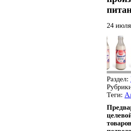
пита
24 июля
Раздел:
Рубрик
Теги:
А
Предва
целево
товаров
подвод