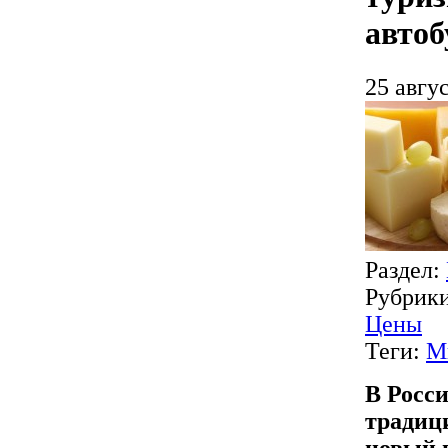
автоб
25 авгус
Раздел:
Рубрик
Цены
Теги:
М
В Росси
традиц
новый 