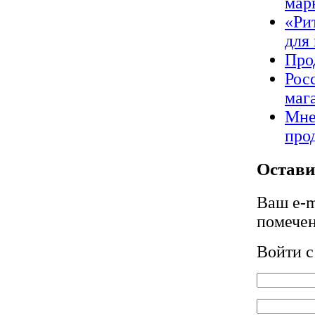
мар
«Ри
для
Про
Рос
маг
Мне
про
Остави
Ваш e-m
помече
Войти 