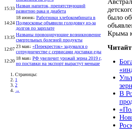
Австрал
Назван напиток, препятствующий
детског
15:33
развитию рака и диабета
было об
18 июня↓
Работники хлебокомбината в
14:24
Подмосковье объявили голодовку из-за
объявле
долгов по зарплате
Крыма к
Названы провоцирующие возникновение
13:35
смертельных болезней продукты
Читайт
23 мая↓
«Перекресток» задумался о
12:07
сотрудничестве с сервисами доставки еды
18 мая↓
РФ увеличит урожай зерна 2019 г,
Бог
12:20
но поставки на экспорт вырастут меньше
«ин
Страницы:
Уль
1
зер
2
→
В Р
про
«По
Нов
Рос