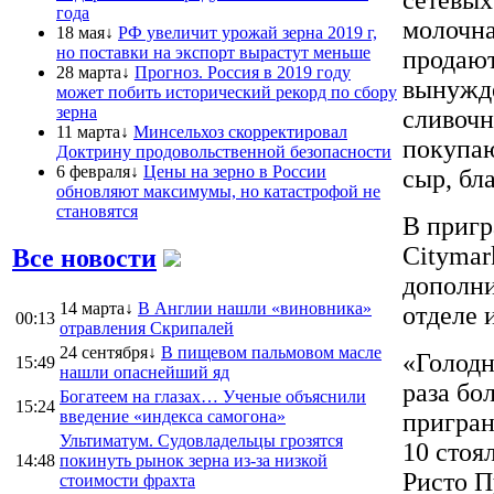
года
молочна
18 мая↓
РФ увеличит урожай зерна 2019 г,
но поставки на экспорт вырастут меньше
продают
28 марта↓
Прогноз. Россия в 2019 году
вынужд
может побить исторический рекорд по сбору
зерна
сливочн
11 марта↓
Минсельхоз скорректировал
покупаю
Доктрину продовольственной безопасности
6 февраля↓
Цены на зерно в России
сыр, бл
обновляют максимумы, но катастрофой не
становятся
В пригр
Citymar
Все новости
дополни
14 марта↓
В Англии нашли «виновника»
отделе и
00:13
отравления Скрипалей
24 сентября↓
В пищевом пальмовом масле
«Голодн
15:49
нашли опаснейший яд
раза бо
Богатеем на глазах… Ученые объяснили
15:24
введение «индекса самогона»
пригран
Ультиматум. Судовладельцы грозятся
10 стоя
14:48
покинуть рынок зерна из-за низкой
Ристо П
стоимости фрахта