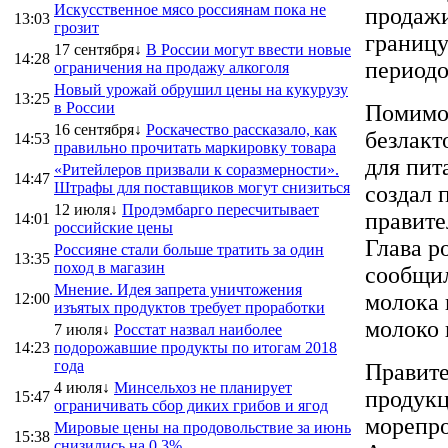
Искусственное мясо россиянам пока не
продажи
13:03
грозит
границу
17 сентября↓
В России могут ввести новые
14:28
периодо
ограничения на продажу алкоголя
Новый урожай обрушил цены на кукурузу
13:25
в России
Помимо 
16 сентября↓
Роскачество рассказало, как
безлакт
14:53
правильно прочитать маркировку товара
для пит
«Ритейлеров призвали к соразмерности».
14:47
Штрафы для поставщиков могут снизиться
создал 
12 июля↓
Продэмбарго пересчитывает
правите
14:01
российские цены
Глава р
Россияне стали больше тратить за один
13:35
поход в магазин
сообщил
Мнение. Идея запрета уничтожения
молока 
12:00
изъятых продуктов требует проработки
молоко 
7 июля↓
Росстат назвал наиболее
14:23
подорожавшие продукты по итогам 2018
года
Правите
4 июля↓
Минсельхоз не планирует
продукц
15:47
ограничивать сбор диких грибов и ягод
морепро
Мировые цены на продовольствие за июнь
15:38
снизились на 0,3%