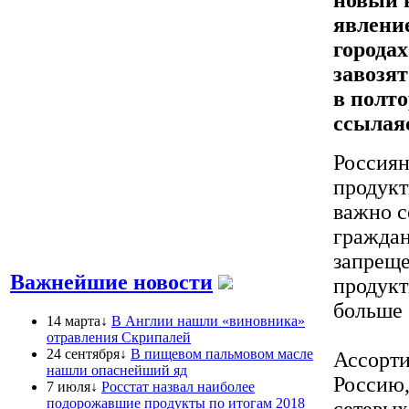
явлени
городах
завозят
в полто
ссылая
Россиян
продукт
важно с
граждан
запреще
Важнейшие новости
продукт
больше 
14 марта↓
В Англии нашли «виновника»
отравления Скрипалей
24 сентября↓
В пищевом пальмовом масле
Ассорти
нашли опаснейший яд
Россию,
7 июля↓
Росстат назвал наиболее
подорожавшие продукты по итогам 2018
сетевых