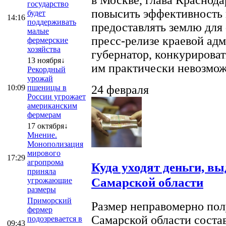
в Москве, глава Краснод
государство
повысить эффективность 
будет
14:16
поддерживать
предоставлять землю для 
малые
пресс-релизе краевой ад
фермерские
хозяйства
губернатор, конкурироват
13 ноября↓
им практически невозможно
Рекордный
урожай
10:09
пшеницы в
24 февраля
России угрожает
американским
фермерам
17 октября↓
Мнение.
Монополизация
мирового
17:29
агропрома
Куда уходят деньги, в
приняла
Самарской области
угрожающие
размеры
Приморский
Размер неправомерно полу
фермер
Самарской области соста
подозревается в
09:43