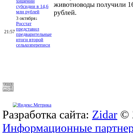
хищении
животноводы получили 16
субсидии в 14,6
рублей.
млн рублей
3 октября↓
Росстат
представил
21:57
предварительные
итоги второй
сельхозпереписи
Разработка сайта:
Zidar
© 
Информационные партне