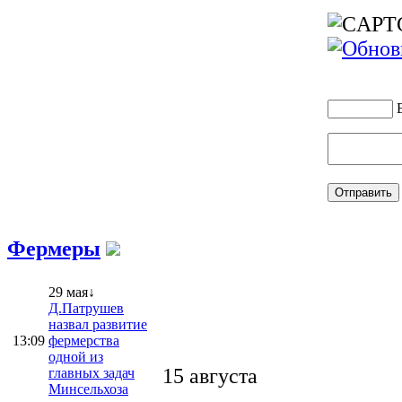
Фермеры
29 мая↓
Д.Патрушев
назвал развитие
13:09
фермерства
одной из
15 августа
главных задач
Минсельхоза