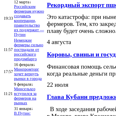
12 марта↓
Рекордный экспорт пше
Российским
фермерам нужно
Это катастрофа: при ныне
создавать
19:33
кооперации,
фермеров. Тем, кто закре
правительство
плаву будет очень сложно
их поддержит —
Путин
Немецкие
4 августа
фермеры сильно
11:57
пострадали от
Коровы, свиньи и госу
российского
продэмбарго
16 февраля↓
Финансовая помощь сельс
Минпромторг
17:57
когда реальные деньги п
хочет вернуть
рынки в города
22 июля
9 февраля↓
Минсельхоз
11:21
вступился за
Глава Кубани предложи
фермеров на
рынках
В ходе заседания рабоче
31 января↓
В.Путин: