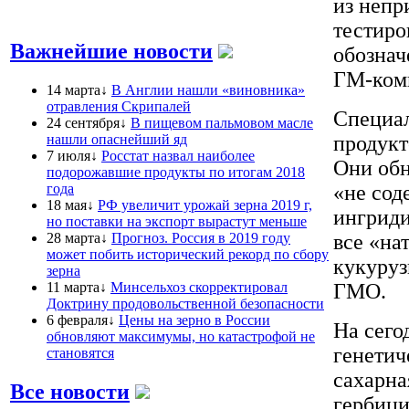
из непр
тестиро
Важнейшие новости
обознач
ГМ-ком
14 марта↓
В Англии нашли «виновника»
отравления Скрипалей
Специал
24 сентября↓
В пищевом пальмовом масле
нашли опаснейший яд
продукт
7 июля↓
Росстат назвал наиболее
Они обн
подорожавшие продукты по итогам 2018
года
«не со
18 мая↓
РФ увеличит урожай зерна 2019 г,
ингриди
но поставки на экспорт вырастут меньше
28 марта↓
Прогноз. Россия в 2019 году
все «на
может побить исторический рекорд по сбору
кукуруз
зерна
11 марта↓
Минсельхоз скорректировал
ГМО.
Доктрину продовольственной безопасности
6 февраля↓
Цены на зерно в России
На сег
обновляют максимумы, но катастрофой не
генетич
становятся
сахарна
Все новости
гербици