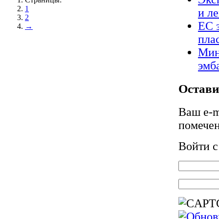
1
и л
2
ЕС 
→
пла
Мин
эмб
Остави
Ваш e-m
помече
Войти 