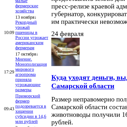
малые
пресс-релизе краевой ад
фермерские
хозяйства
губернатор, конкурироват
13 ноября↓
им практически невозможно
Рекордный
урожай
10:09
пшеницы в
24 февраля
России угрожает
американским
фермерам
17 октября↓
Мнение.
Монополизация
мирового
17:29
агропрома
Куда уходят деньги, в
приняла
Самарской области
угрожающие
размеры
Приморский
Размер неправомерно полу
фермер
Самарской области соста
подозревается в
09:43
хищении
животноводы получили 16
субсидии в 14,6
рублей.
млн рублей