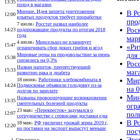
13:35
поход в магазин
Мнение. Идея запрета уничтожения
В Р
12:00
изъятых продуктов требует проработки
про
7 июля↓
Росстат назвал наиболее
Рос
14:23
подорожавшие продукты по итогам 2018
года
мар
4 июля↓
Минсельхоз не планирует
15:47
«Ри
ограничивать сбор диких грибов и ягод
для
Мировые цены на продовольствие за июнь
15:38
снизились на 0,3%
Рос
Назван напиток, препятствующий
15:33
маг
развитию рака и диабета
Мир
18 июня↓
Работники хлебокомбината в
14:24
Подмосковье объявили голодовку из-за
на 
долгов по зарплате
Мин
Названы провоцирующие возникновение
13:35
смертельных болезней продукты
огр
23 мая↓
«Перекресток» задумался о
12:07
пол
сотрудничестве с сервисами доставки еды
В Р
18 мая↓
РФ увеличит урожай зерна 2019 г,
12:20
но поставки на экспорт вырастут меньше
пос
Экс
Страницы: