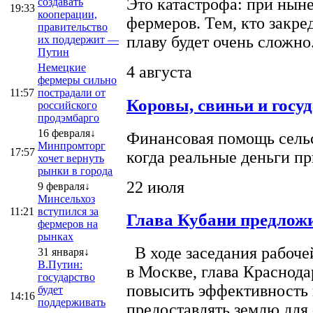
Это катастрофа: при ныне
создавать
19:33
кооперации,
фермеров. Тем, кто закре
правительство
плаву будет очень сложно
их поддержит —
Путин
Немецкие
4 августа
фермеры сильно
11:57
пострадали от
Коровы, свиньи и госу
российского
продэмбарго
16 февраля↓
Финансовая помощь сельс
Минпромторг
17:57
когда реальные деньги п
хочет вернуть
рынки в города
22 июля
9 февраля↓
Минсельхоз
11:21
вступился за
Глава Кубани предложи
фермеров на
рынках
В ходе заседания рабоче
31 января↓
В.Путин:
в Москве, глава Краснод
государство
повысить эффективность 
будет
14:16
поддерживать
предоставлять землю для 