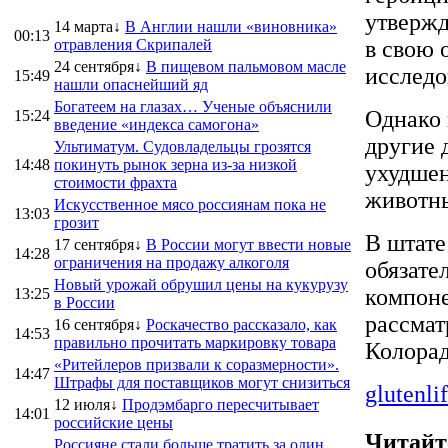
утвержд
14 марта↓
В Англии нашли «виновника»
00:13
отравления Скрипалей
в свою 
24 сентября↓
В пищевом пальмовом масле
исследо
15:49
нашли опаснейший яд
Богатеем на глазах… Ученые объяснили
Однако 
15:24
введение «индекса самогона»
другие 
Ультиматум. Судовладельцы грозятся
14:48
покинуть рынок зерна из-за низкой
ухудшен
стоимости фрахта
животн
Искусственное мясо россиянам пока не
13:03
грозит
В штате
17 сентября↓
В России могут ввести новые
14:28
ограничения на продажу алкоголя
обязате
Новый урожай обрушил цены на кукурузу
компоне
13:25
в России
рассмат
16 сентября↓
Роскачество рассказало, как
14:53
правильно прочитать маркировку товара
Колорад
«Ритейлеров призвали к соразмерности».
14:47
Штрафы для поставщиков могут снизиться
glutenli
12 июля↓
Продэмбарго пересчитывает
14:01
российские цены
Читайт
Россияне стали больше тратить за один