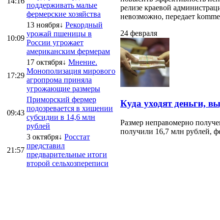
14:16
поддерживать малые
релизе краевой администраци
фермерские хозяйства
невозможно, передает kommersa
13 ноября↓
Рекордный
24 февраля
урожай пшеницы в
10:09
России угрожает
американским фермерам
17 октября↓
Мнение.
Монополизация мирового
17:29
агропрома приняла
угрожающие размеры
Приморский фермер
Куда уходят деньги, в
подозревается в хищении
09:43
субсидии в 14,6 млн
Размер неправомерно получе
рублей
получили 16,7 млн рублей, ф
3 октября↓
Росстат
представил
21:57
предварительные итоги
второй сельхозпереписи