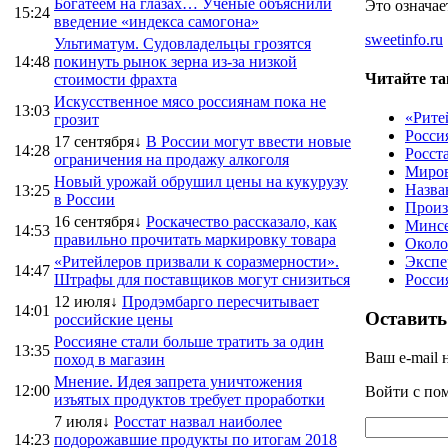
Богатеем на глазах… Ученые объяснили
Это означае
15:24
введение «индекса самогона»
sweetinfo.ru
Ультиматум. Судовладельцы грозятся
14:48
покинуть рынок зерна из-за низкой
Читайте та
стоимости фрахта
Искусственное мясо россиянам пока не
13:03
«Рите
грозит
Росси
17 сентября↓
В России могут ввести новые
14:28
Росст
ограничения на продажу алкоголя
Миров
Новый урожай обрушил цены на кукурузу
Назва
13:25
в России
Произ
16 сентября↓
Роскачество рассказало, как
Минсе
14:53
правильно прочитать маркировку товара
Около
«Ритейлеров призвали к соразмерности».
Экспе
14:47
Штрафы для поставщиков могут снизиться
Росси
12 июля↓
Продэмбарго пересчитывает
14:01
Оставить
российские цены
Россияне стали больше тратить за один
13:35
Ваш e-mail 
поход в магазин
Мнение. Идея запрета уничтожения
12:00
Войти с п
изъятых продуктов требует проработки
7 июля↓
Росстат назвал наиболее
14:23
подорожавшие продукты по итогам 2018