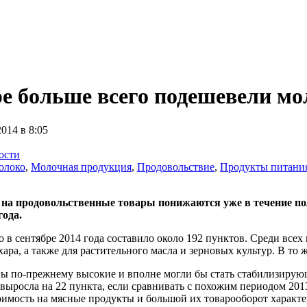
е больше всего подешевели мо
2014 в 8:05
ости
олоко
,
Молочная продукция
,
Продовольствие
,
Продукты питани
а продовольственные товары понижаются уже в течение пол
года.
о в сентябре 2014 года составило около 192 пунктов. Среди все
хара, а также для растительного масла и зерновых культур. В то 
ны по-прежнему высокие и вполне могли бы стать стaбилизирующ
ыросла на 22 пункта, если сравнивать с похожим периодом 2013
имость на мясные продукты и большой их товарооборот характе