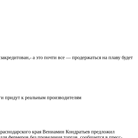
закредитован,- а это почти все — продержаться на плаву будет
ьги придут к реальным производителям
 Краснодарского края Вениамин Кондратьев предложил
ля фермеров без проведения торгов, сообщается в пресс-