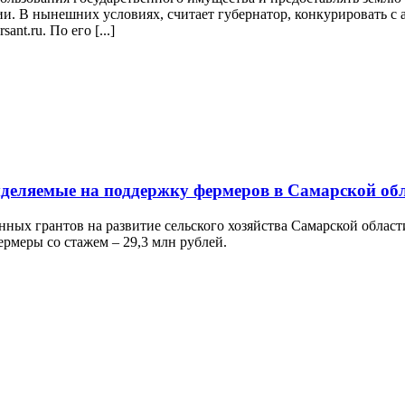
и. В нынешних условиях, считает губернатор, конкурировать с 
nt.ru. По его [...]
ыделяемые на поддержку фермеров в Самарской об
нных грантов на развитие сельского хозяйства Самарской облас
ермеры со стажем – 29,3 млн рублей.