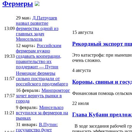
Фермеры
29 мая↓
Д.Патрушев
назвал развитие
13:09
фермерства одной из
15 августа
главных задач
Минсельхоза
Рекордный экспорт пш
12 марта↓
Российским
фермерам нужно
Это катастрофа: при нынешни
19:33
создавать кооперации,
очень сложно.
правительство их
поддержит — Путин
4 августа
Немецкие фермеры
11:57
сильно пострадали от
Коровы, свиньи и госу
российского продэмбарго
16 февраля↓
Минпромторг
Финансовая помощь сельскому
17:57
хочет вернуть рынки в
города
22 июля
9 февраля↓
Минсельхоз
11:21
вступился за фермеров на
Глава Кубани предлож
рынках
31 января↓
В.Путин:
В ходе заседания рабочей г
государство будет
повысить эффективность испо