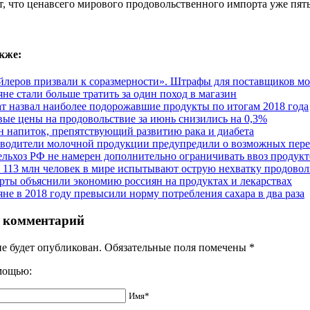
т, что ценавсего мирового продовольственного импорта уже пят
кже:
йлеров призвали к соразмерности». Штрафы для поставщиков мо
яне стали больше тратить за один поход в магазин
ат назвал наиболее подорожавшие продукты по итогам 2018 года
ые цены на продовольствие за июнь снизились на 0,3%
н напиток, препятствующий развитию рака и диабета
водители молочной продукции предупредили о возможных переб
льхоз РФ не намерен дополнительно ограничивать ввоз продукт
 113 млн человек в мире испытывают острую нехватку продовол
рты объяснили экономию россиян на продуктах и лекарствах
яне в 2018 году превысили норму потребления сахара в два раза
 комментарий
не будет опубликован. Обязательные поля помечены
*
омощью:
Имя*