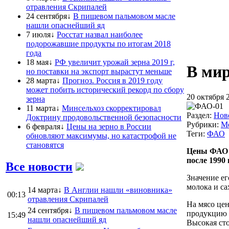
отравления Скрипалей
24 сентября↓
В пищевом пальмовом масле
нашли опаснейший яд
7 июля↓
Росстат назвал наиболее
подорожавшие продукты по итогам 2018
года
18 мая↓
РФ увеличит урожай зерна 2019 г,
В мир
но поставки на экспорт вырастут меньше
28 марта↓
Прогноз. Россия в 2019 году
может побить исторический рекорд по сбору
20 октября 
зерна
11 марта↓
Минсельхоз скорректировал
Раздел:
Нов
Доктрину продовольственной безопасности
Рубрики:
М
6 февраля↓
Цены на зерно в России
Теги:
ФАО
обновляют максимумы, но катастрофой не
становятся
Цены ФАО н
после 1990 
Все новости
Значение ег
молока и са
14 марта↓
В Англии нашли «виновника»
00:13
отравления Скрипалей
На мясо це
24 сентября↓
В пищевом пальмовом масле
продукцию в
15:49
нашли опаснейший яд
Высокая сто