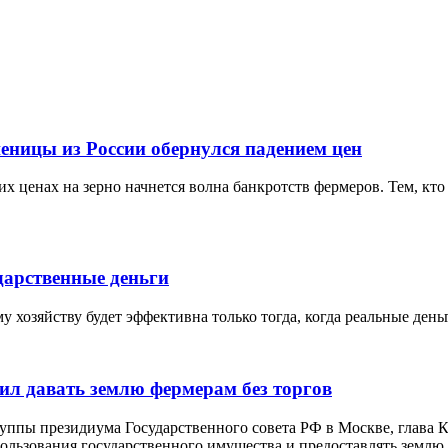
еницы из России обернулся падением цен
х ценах на зерно начнется волна банкротств фермеров. Тем, кто 
дарственные деньги
 хозяйству будет эффективна только тогда, когда реальные ден
ил давать землю фермерам без торгов
руппы президиума Государственного совета РФ в Москве, глава
льзования государственного имущества и предоставлять землю д