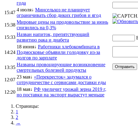
года
4 июля↓
Минсельхоз не планирует
15:47
ограничивать сбор диких грибов и ягод
Мировые цены на продовольствие за июнь
15:38
снизились на 0,3%
Назван напиток, препятствующий
15:33
развитию рака и диабета
18 июня↓
Работники хлебокомбината в
14:24
Подмосковье объявили голодовку из-за
долгов по зарплате
Названы провоцирующие возникновение
13:35
смертельных болезней продукты
23 мая↓
«Перекресток» задумался о
12:07
сотрудничестве с сервисами доставки еды
18 мая↓
РФ увеличит урожай зерна 2019 г,
12:20
но поставки на экспорт вырастут меньше
Страницы:
1
2
→