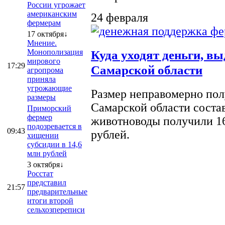
России угрожает
американским
24 февраля
фермерам
17 октября↓
Мнение.
Монополизация
Куда уходят деньги, в
мирового
17:29
Самарской области
агропрома
приняла
угрожающие
Размер неправомерно полу
размеры
Самарской области соста
Приморский
фермер
животноводы получили 16
подозревается в
09:43
рублей.
хищении
субсидии в 14,6
млн рублей
3 октября↓
Росстат
представил
21:57
предварительные
итоги второй
сельхозпереписи