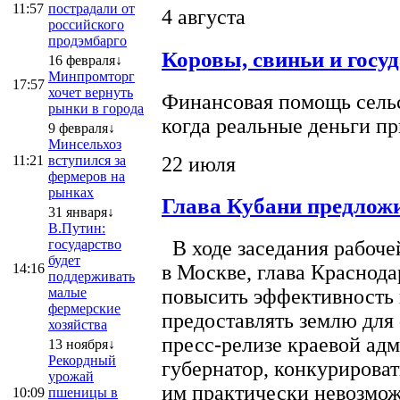
11:57
пострадали от
4 августа
российского
продэмбарго
Коровы, свиньи и госу
16 февраля↓
Минпромторг
17:57
хочет вернуть
Финансовая помощь сельс
рынки в города
когда реальные деньги п
9 февраля↓
Минсельхоз
22 июля
11:21
вступился за
фермеров на
рынках
Глава Кубани предложи
31 января↓
В.Путин:
государство
В ходе заседания рабоче
будет
14:16
в Москве, глава Краснод
поддерживать
малые
повысить эффективность 
фермерские
предоставлять землю для 
хозяйства
пресс-релизе краевой ад
13 ноября↓
Рекордный
губернатор, конкурироват
урожай
им практически невозможно
10:09
пшеницы в