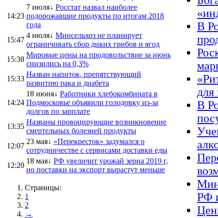
Бог
7 июля↓
Росстат назвал наиболее
«ин
14:23
подорожавшие продукты по итогам 2018
В Р
года
4 июля↓
Минсельхоз не планирует
про
15:47
ограничивать сбор диких грибов и ягод
Рос
Мировые цены на продовольствие за июнь
15:38
снизились на 0,3%
мар
Назван напиток, препятствующий
«Ри
15:33
развитию рака и диабета
для
18 июня↓
Работники хлебокомбината в
14:24
Подмосковье объявили голодовку из-за
В Р
долгов по зарплате
пос
Названы провоцирующие возникновение
13:35
Уче
смертельных болезней продукты
23 мая↓
«Перекресток» задумался о
алк
12:07
сотрудничестве с сервисами доставки еды
Пер
18 мая↓
РФ увеличит урожай зерна 2019 г,
12:20
воз
но поставки на экспорт вырастут меньше
Мин
Страницы:
РФ 
1
2
Цен
→