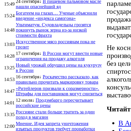
24 сентября↓
В пищевом пальмовом масле
парламе
15:49
нашли опаснейший яд
государ
Богатеем на глазах… Ученые объяснили
15:24
продажи
введение «индекса самогона»
Ультиматум. Судовладельцы грозятся
выдават
14:48
покинуть рынок зерна из-за низкой
государ
стоимости фрахта
Искусственное мясо россиянам пока не
13:03
Не косн
грозит
17 сентября↓
В России могут ввести новые
произв
14:28
ограничения на продажу алкоголя
без цел
Новый урожай обрушил цены на кукурузу
13:25
спиртос
в России
16 сентября↓
Роскачество рассказало, как
алкогол
14:53
правильно прочитать маркировку товара
консуль
«Ритейлеров призвали к соразмерности».
14:47
Штрафы для поставщиков могут снизиться
выставо
12 июля↓
Продэмбарго пересчитывает
14:01
российские цены
Читайт
Россияне стали больше тратить за один
13:35
поход в магазин
В А
Мнение. Идея запрета уничтожения
12:00
изъятых продуктов требует проработки