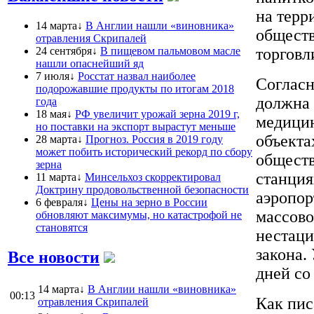
на терр
14 марта↓
В Англии нашли «виновника»
обществ
отравления Скрипалей
24 сентября↓
В пищевом пальмовом масле
торговл
нашли опаснейший яд
7 июля↓
Росстат назвал наиболее
Согласн
подорожавшие продукты по итогам 2018
должна 
года
18 мая↓
РФ увеличит урожай зерна 2019 г,
медицин
но поставки на экспорт вырастут меньше
объекта
28 марта↓
Прогноз. Россия в 2019 году
может побить исторический рекорд по сбору
обществ
зерна
станция
11 марта↓
Минсельхоз скорректировал
Доктрину продовольственной безопасности
аэропор
6 февраля↓
Цены на зерно в России
массово
обновляют максимумы, но катастрофой не
становятся
нестаци
закона.
Все новости
дней со
14 марта↓
В Англии нашли «виновника»
00:13
Как пис
отравления Скрипалей