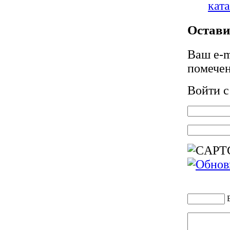
кат
Остави
Ваш e-m
помече
Войти 