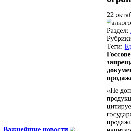
22 октя
Раздел:
Рубрик
Теги:
К
Госсов
запрещ
докумен
продаж
«Не доп
продукц
цитируе
государ
продажи
Важнейшие новости
напитко