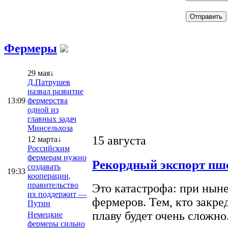
Фермеры
29 мая↓
Д.Патрушев
назвал развитие
13:09
фермерства
одной из
главных задач
Минсельхоза
15 августа
12 марта↓
Российским
фермерам нужно
Рекордный экспорт пше
создавать
19:33
кооперации,
правительство
Это катастрофа: при ныне
их поддержит —
фермеров. Тем, кто закре
Путин
плаву будет очень сложно
Немецкие
фермеры сильно