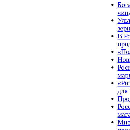
Бог
«ин
Уль
зер
В Р
про
«По
Нов
Рос
мар
«Ри
для
Про
Рос
маг
Мне