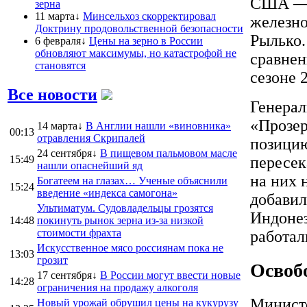
США — п
зерна
11 марта↓
Минсельхоз скорректировал
железно
Доктрину продовольственной безопасности
Рылько.
6 февраля↓
Цены на зерно в России
обновляют максимумы, но катастрофой не
сравнен
становятся
сезоне 
Все новости
Генерал
«Прозер
14 марта↓
В Англии нашли «виновника»
00:13
отравления Скрипалей
позицию
24 сентября↓
В пищевом пальмовом масле
15:49
пересек
нашли опаснейший яд
на них 
Богатеем на глазах… Ученые объяснили
15:24
введение «индекса самогона»
добавил
Ультиматум. Судовладельцы грозятся
Индоне
14:48
покинуть рынок зерна из-за низкой
стоимости фрахта
работа
Искусственное мясо россиянам пока не
13:03
грозит
Освоб
17 сентября↓
В России могут ввести новые
14:28
ограничения на продажу алкоголя
Министе
Новый урожай обрушил цены на кукурузу