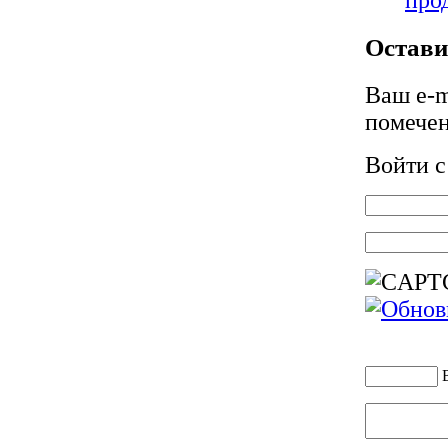
про
Остави
Ваш e-m
помече
Войти 