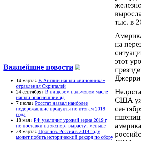
железно
выросла
тыс. в 2
Америка
на пере
ситуаци
этот ур
Важнейшие новости
президе
Джерри
14 марта↓
В Англии нашли «виновника»
отравления Скрипалей
Недоста
24 сентября↓
В пищевом пальмовом масле
нашли опаснейший яд
США уже
7 июля↓
Росстат назвал наиболее
сентябр
подорожавшие продукты по итогам 2018
года
пшениц
18 мая↓
РФ увеличит урожай зерна 2019 г,
америка
но поставки на экспорт вырастут меньше
28 марта↓
Прогноз. Россия в 2019 году
российс
может побить исторический рекорд по сбору