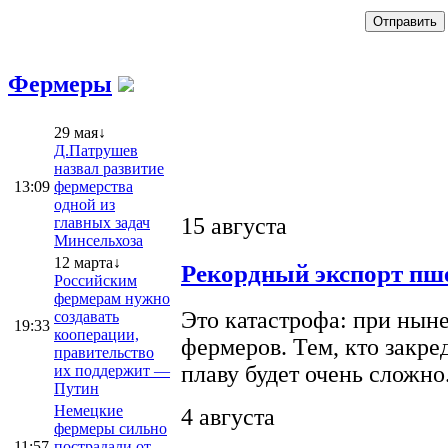
Фермеры
29 мая↓
Д.Патрушев
назвал развитие
13:09
фермерства
одной из
15 августа
главных задач
Минсельхоза
12 марта↓
Рекордный экспорт пше
Российским
фермерам нужно
Это катастрофа: при ныне
создавать
19:33
кооперации,
фермеров. Тем, кто закре
правительство
плаву будет очень сложно
их поддержит —
Путин
Немецкие
4 августа
фермеры сильно
11:57
пострадали от