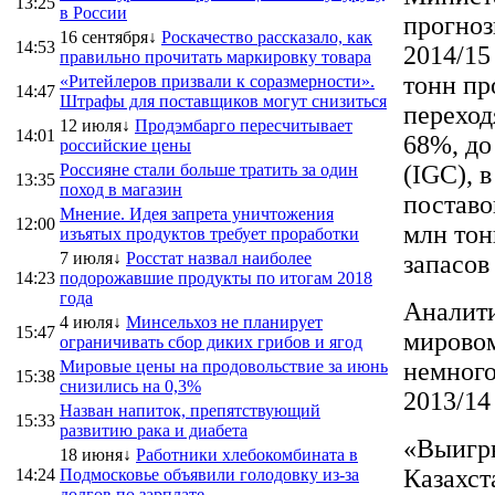
13:25
в России
прогноз
16 сентября↓
Роскачество рассказало, как
14:53
2014/15
правильно прочитать маркировку товара
тонн пр
«Ритейлеров призвали к соразмерности».
14:47
Штрафы для поставщиков могут снизиться
переход
12 июля↓
Продэмбарго пересчитывает
14:01
68%, до
российские цены
Россияне стали больше тратить за один
(IGC), 
13:35
поход в магазин
поставо
Мнение. Идея запрета уничтожения
12:00
млн тон
изъятых продуктов требует проработки
7 июля↓
Росстат назвал наиболее
запасов
14:23
подорожавшие продукты по итогам 2018
года
Аналити
4 июля↓
Минсельхоз не планирует
15:47
мировом
ограничивать сбор диких грибов и ягод
Мировые цены на продовольствие за июнь
немного
15:38
снизились на 0,3%
2013/14
Назван напиток, препятствующий
15:33
развитию рака и диабета
«Выигры
18 июня↓
Работники хлебокомбината в
Казахст
14:24
Подмосковье объявили голодовку из-за
долгов по зарплате