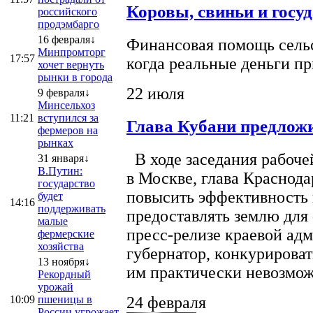
Коровы, свиньи и госу
российского
продэмбарго
16 февраля↓
Финансовая помощь сельс
Минпромторг
17:57
когда реальные деньги п
хочет вернуть
рынки в города
22 июля
9 февраля↓
Минсельхоз
11:21
вступился за
Глава Кубани предложи
фермеров на
рынках
В ходе заседания рабоче
31 января↓
В.Путин:
в Москве, глава Краснод
государство
повысить эффективность 
будет
14:16
поддерживать
предоставлять землю для 
малые
пресс-релизе краевой ад
фермерские
хозяйства
губернатор, конкурироват
13 ноября↓
им практически невозможно
Рекордный
урожай
10:09
пшеницы в
24 февраля
России угрожает