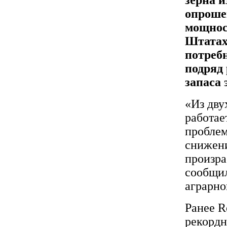
опроше
мощнос
Штатах
потребн
подряд
запаса 
«Из дву
работае
проблем
снижени
произра
сообщи
аграрно
Ранее R
рекордн