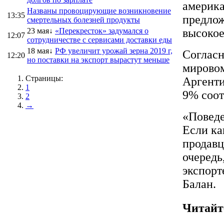
америка
Названы провоцирующие возникновение
13:35
предлож
смертельных болезней продукты
23 мая↓
«Перекресток» задумался о
высокое
12:07
сотрудничестве с сервисами доставки еды
18 мая↓
РФ увеличит урожай зерна 2019 г,
Согласн
12:20
но поставки на экспорт вырастут меньше
мировом
Страницы:
Аргенти
1
9% соот
2
→
«Поведе
Если ка
продавц
очередь
экспорт
Балан.
Читайт