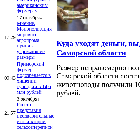
американским
фермерам
17 октября↓
Мнение.
Монополизация
мирового
17:29
агропрома
Куда уходят деньги, в
приняла
Самарской области
угрожающие
размеры
Приморский
Размер неправомерно полу
фермер
Самарской области соста
подозревается в
09:43
хищении
животноводы получили 16
субсидии в 14,6
рублей.
млн рублей
3 октября↓
Росстат
представил
21:57
предварительные
итоги второй
сельхозпереписи