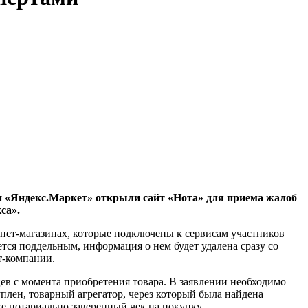
 и «Яндекс.Маркет» открыли сайт «Нота» для приема жалоб
са».
рнет-магазинах, которые подключены к сервисам участников
тся поддельным, информация о нем будет удалена сразу со
т-компании.
ев с момента приобретения товара. В заявлении необходимо
уплен, товарный агрегатор, через который была найдена
же нотариально заверенный чек на покупку.