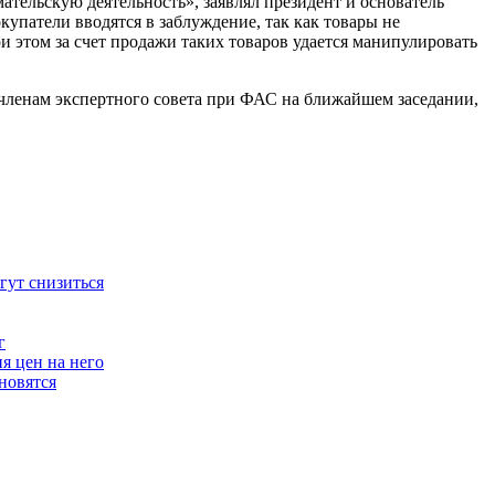
ельскую деятельность», заявлял президент и основатель
купатели вводятся в заблуждение, так как товары не
 этом за счет продажи таких товаров удается манипулировать
 членам экспертного совета при ФАС на ближайшем заседании,
гут снизиться
г
я цен на него
новятся