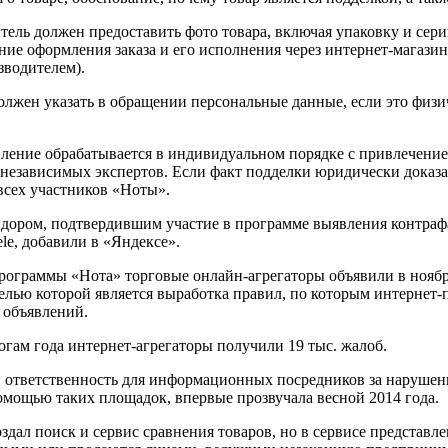
тель должен предоставить фото товара, включая упаковку и сер
ие оформления заказа и его исполнения через интернет-магазин
зводителем).
олжен указать в обращении персональные данные, если это физи
вление обрабатывается в индивидуальном порядке с привлечени
независимых экспертов. Если факт подделки юридически доказан
всех участников «Ноты».
дором, подтвердившим участие в программе выявления контрафак
le, добавили в «Яндексе».
рограммы «Нота» торговые онлайн-агрегаторы объявили в ноябре
лью которой является выработка правил, по которым интернет-
 объявлений.
огам года интернет-агрегаторы получили 19 тыс. жалоб.
и ответственность для информационных посредников за нарушени
омощью таких площадок, впервые прозвучала весной 2014 года.
здал поиск и сервис сравнения товаров, но в сервисе представ