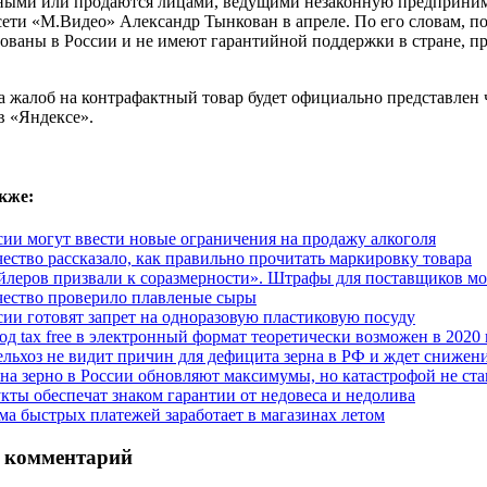
ными или продаются лицами, ведущими незаконную предпринимат
ети «М.Видео» Александр Тынкован в апреле. По его словам, по
ваны в России и не имеют гарантийной поддержки в стране, при
а жалоб на контрафактный товар будет официально представлен
в «Яндексе».
кже:
сии могут ввести новые ограничения на продажу алкоголя
чество рассказало, как правильно прочитать маркировку товара
йлеров призвали к соразмерности». Штрафы для поставщиков мо
чество проверило плавленые сыры
сии готовят запрет на одноразовую пластиковую посуду
од tax free в электронный формат теоретически возможен в 2020 
льхоз не видит причин для дефицита зерна в РФ и ждет снижени
на зерно в России обновляют максимумы, но катастрофой не ста
кты обеспечат знаком гарантии от недовеса и недолива
ма быстрых платежей заработает в магазинах летом
 комментарий