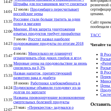
контрафакт
14:47
Штрафы для поставщиков могут снизиться
розничной с
12 июля↓
Продэмбарго пересчитывает
сертифициро
14:01
российские цены
ценами.
Россияне стали больше тратить за один
13:35
Сайт прием
поход в магазин
пообещали 
Мнение. Идея запрета уничтожения
12:00
изъятых продуктов требует проработки
ТАСС
7 июля↓
Росстат назвал наиболее
14:23
подорожавшие продукты по итогам 2018
Читайте та
года
4 июля↓
Минсельхоз не планирует
В Рос
15:47
ограничивать сбор диких грибов и ягод
Роска
Мировые цены на продовольствие за июнь
«Рите
15:38
снизились на 0,3%
Роска
В Рос
Назван напиток, препятствующий
15:33
Перев
развитию рака и диабета
Минсе
18 июня↓
Работники хлебокомбината в
Цены 
14:24
Подмосковье объявили голодовку из-за
Проду
долгов по зарплате
Систе
Названы провоцирующие возникновение
13:35
смертельных болезней продукты
Оставить
23 мая↓
«Перекресток» задумался о
12:07