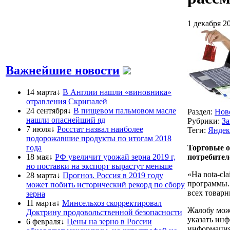
1 декабря 2
Важнейшие новости
14 марта↓
В Англии нашли «виновника»
отравления Скрипалей
24 сентября↓
В пищевом пальмовом масле
Раздел:
Нов
нашли опаснейший яд
Рубрики:
За
7 июля↓
Росстат назвал наиболее
Теги:
Яндек
подорожавшие продукты по итогам 2018
года
Торговые о
18 мая↓
РФ увеличит урожай зерна 2019 г,
потребител
но поставки на экспорт вырастут меньше
«На nota-cl
28 марта↓
Прогноз. Россия в 2019 году
программы. 
может побить исторический рекорд по сбору
всех товарн
зерна
11 марта↓
Минсельхоз скорректировал
Жалобу може
Доктрину продовольственной безопасности
указать инф
6 февраля↓
Цены на зерно в России
информация 