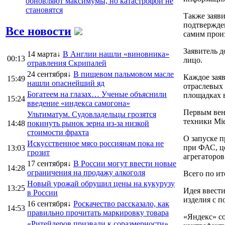
обновляют максимумы, но катастрофой не
становятся
Также заяви
подтвержден
Все новости
самим прои
Заявитель д
14 марта↓
В Англии нашли «виновника»
00:13
лицо.
отравления Скрипалей
24 сентября↓
В пищевом пальмовом масле
Каждое зая
15:49
нашли опаснейший яд
отраслевых 
Богатеем на глазах… Ученые объяснили
площадках 
15:24
введение «индекса самогона»
Первым вен
Ультиматум. Судовладельцы грозятся
техники Mie
14:48
покинуть рынок зерна из-за низкой
стоимости фрахта
О запуске п
Искусственное мясо россиянам пока не
при ФАС, це
13:03
грозит
агрегаторов
17 сентября↓
В России могут ввести новые
14:28
ограничения на продажу алкоголя
Всего по ит
Новый урожай обрушил цены на кукурузу
13:25
Идея ввест
в России
изделия с п
16 сентября↓
Роскачество рассказало, как
14:53
правильно прочитать маркировку товара
«Яндекс» со
«Ритейлеров призвали к соразмерности».