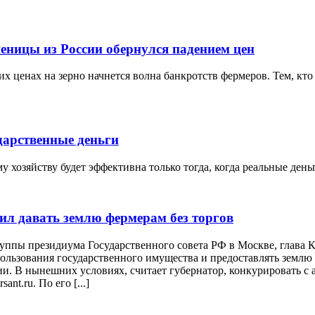
еницы из России обернулся падением цен
х ценах на зерно начнется волна банкротств фермеров. Тем, кто 
дарственные деньги
 хозяйству будет эффективна только тогда, когда реальные ден
ил давать землю фермерам без торгов
руппы президиума Государственного совета РФ в Москве, глава
льзования государственного имущества и предоставлять землю д
и. В нынешних условиях, считает губернатор, конкурировать с 
nt.ru. По его [...]