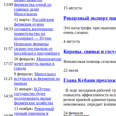
13:09
фермерства одной из
15 августа
главных задач
Минсельхоза
Рекордный экспорт пш
12 марта↓
Российским
фермерам нужно
Это катастрофа: при нынешни
19:33
создавать кооперации,
очень сложно.
правительство их
поддержит — Путин
4 августа
Немецкие фермеры
11:57
сильно пострадали от
Коровы, свиньи и госу
российского продэмбарго
16 февраля↓
Минпромторг
Финансовая помощь сельскому
17:57
хочет вернуть рынки в
города
22 июля
9 февраля↓
Минсельхоз
11:21
вступился за фермеров на
Глава Кубани предлож
рынках
31 января↓
В.Путин:
В ходе заседания рабочей г
государство будет
повысить эффективность испо
14:16
поддерживать малые
релизе краевой администраци
фермерские хозяйства
невозможно, передает kommersa
13 ноября↓
Рекордный
24 февраля
урожай пшеницы в
10:09