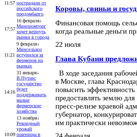
11:57
пострадали от
Коровы, свиньи и госу
российского
продэмбарго
16 февраля↓
Финансовая помощь сельс
Минпромторг
17:57
когда реальные деньги п
хочет вернуть
рынки в города
22 июля
9 февраля↓
Минсельхоз
11:21
вступился за
Глава Кубани предложи
фермеров на
рынках
В ходе заседания рабоче
31 января↓
В.Путин:
в Москве, глава Краснод
государство
повысить эффективность 
будет
14:16
поддерживать
предоставлять землю для 
малые
пресс-релизе краевой ад
фермерские
хозяйства
губернатор, конкурироват
13 ноября↓
им практически невозможно
Рекордный
урожай
10:09
пшеницы в
24 февраля