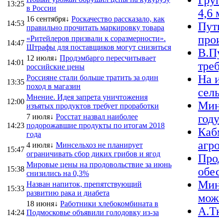
Гру
13:25
в России
4,6 
16 сентября↓
Роскачество рассказало, как
14:53
Пут
правильно прочитать маркировку товара
про
«Ритейлеров призвали к соразмерности».
14:47
Штрафы для поставщиков могут снизиться
В.П
12 июля↓
Продэмбарго пересчитывает
14:01
треб
российские цены
На 
Россияне стали больше тратить за один
13:35
поход в магазин
сел
Мнение. Идея запрета уничтожения
12:00
Мин
изъятых продуктов требует проработки
7 июля↓
Росстат назвал наиболее
год
14:23
подорожавшие продукты по итогам 2018
Каб
года
агр
4 июля↓
Минсельхоз не планирует
15:47
ограничивать сбор диких грибов и ягод
Про
Мировые цены на продовольствие за июнь
15:38
обе
снизились на 0,3%
Мин
Назван напиток, препятствующий
15:33
развитию рака и диабета
можн
18 июня↓
Работники хлебокомбината в
А.Т
14:24
Подмосковье объявили голодовку из-за