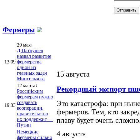
Фермеры
29 мая↓
Д.Патрушев
назвал развитие
13:09
фермерства
одной из
15 августа
главных задач
Минсельхоза
12 марта↓
Рекордный экспорт пше
Российским
фермерам нужно
Это катастрофа: при ныне
создавать
19:33
кооперации,
фермеров. Тем, кто закре
правительство
плаву будет очень сложно
их поддержит —
Путин
Немецкие
4 августа
фермеры сильно