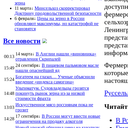
зерна
доступн
11 марта↓
Минсельхоз скорректировал
фермерс
Доктрину продовольственной безопасности
6 февраля↓
Цены на зерно в России
сельхоз
обновляют максимумы, но катастрофой не
Ленингр
становятся
предста
Все новости
предста
информа
14 марта↓
В Англии нашли «виновника»
00:13
отравления Скрипалей
Фермеры
24 сентября↓
В пищевом пальмовом масле
15:49
нашли опаснейший яд
которые
Богатеем на глазах… Ученые объяснили
15:24
настоящ
введение «индекса самогона»
Ультиматум. Судовладельцы грозятся
Руссель
14:48
покинуть рынок зерна из-за низкой
стоимости фрахта
Искусственное мясо россиянам пока не
Читайт
13:03
грозит
17 сентября↓
В России могут ввести новые
14:28
В Р
ограничения на продажу алкоголя
Новый урожай обрушил цены на кукурузу