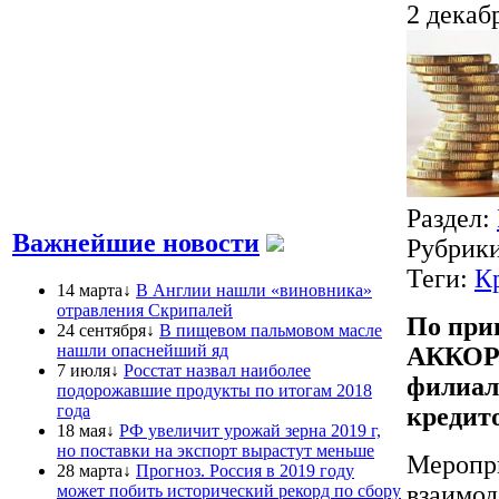
2 декаб
Раздел:
Важнейшие новости
Рубрик
Теги:
К
14 марта↓
В Англии нашли «виновника»
отравления Скрипалей
По при
24 сентября↓
В пищевом пальмовом масле
нашли опаснейший яд
АККОР 
7 июля↓
Росстат назвал наиболее
филиал
подорожавшие продукты по итогам 2018
года
кредито
18 мая↓
РФ увеличит урожай зерна 2019 г,
но поставки на экспорт вырастут меньше
Меропри
28 марта↓
Прогноз. Россия в 2019 году
взаимод
может побить исторический рекорд по сбору