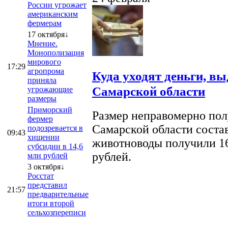
России угрожает
американским
фермерам
17 октября↓
Мнение.
Монополизация
мирового
17:29
агропрома
Куда уходят деньги, в
приняла
Самарской области
угрожающие
размеры
Приморский
Размер неправомерно полу
фермер
Самарской области соста
подозревается в
09:43
хищении
животноводы получили 16
субсидии в 14,6
рублей.
млн рублей
3 октября↓
Росстат
представил
21:57
предварительные
итоги второй
сельхозпереписи