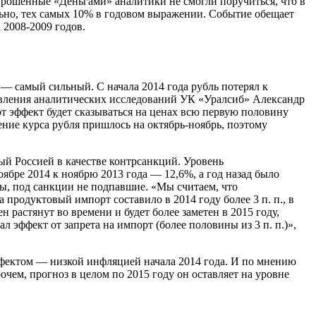
прошенные «Деньгами» аналитики не смогли поручиться, что в
ьно, тех самых 10% в годовом выражении. Событие обещает
 2008-2009 годов.
— самый сильный. С начала 2014 года рубль потерял к
авления аналитических исследований УК «Уралсиб» Александр
от эффект будет сказываться на ценах всю первую половину
дение курса рубля пришлось на октябрь-ноябрь, поэтому
ый Россией в качестве контрсанкций. Уровень
ябре 2014 к ноябрю 2013 года — 12,6%, а год назад было
пы, под санкции не подпавшие. «Мы считаем, что
 продуктовый импорт составило в 2014 году более 3 п. п., в
н растянут во времени и будет более заметен в 2015 году,
 эффект от запрета на импорт (более половины из 3 п. п.)»,
эффектом — низкой инфляцией начала 2014 года. И по мнению
очем, прогноз в целом по 2015 году он оставляет на уровне