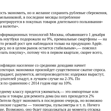
сть экономить, но и желание сохранить рублевые сбережения,
омельниковой, в последние месяцы потребление
центрируется в покупках товаров длительного пользования»
ка валюты».
информационных технологий Москвы, объявившего 1 декабря
ень ноутбуки подорожали на 9%, премиальные смартфоны — на
то резкий рост цен наблюдался только на продукцию Apple.
урсу, но в целом рынок остается стабильным»,— пояснил
лать покупку», потому что в первом квартале, скорее всего,
 инфляции население со средними доходами начнет
 секторах экономики произойдет существенное сжатие спроса.
традают, разумеется, автопроизводители: издержки вырастут,
пателей упадут, в лучшем случае на 2-3%. По
ся по сравнению с 2014 годом еще на 10%.
еднему классу придется ужиматься,— это импортные или
алы и товары для ремонта дома (на них приходится 2%
ебители будут экономить в последнюю очередь, но возможно
инские гаджеты — тонометры, пульсометры и т. п. Ничего
ие. Возможно, оно будет продолжаться до момента отскока