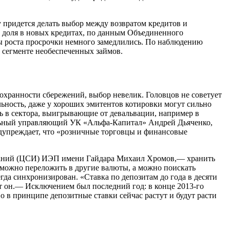
у придется делать выбор между возвратом кредитов и
 доля в новых кредитах, по данным Объединенного
пы роста просрочки немного замедлились. По наблюдению
 сегменте необеспеченных займов.
сохранности сбережений, выбор невелик. Головцов не советует
льность, даже у хороших эмитентов котировки могут сильно
ь в сектора, выигрывающие от девальвации, например в
льный управляющий УК «Альфа-Капитал» Андрей Дьяченко,
дупреждает, что «розничные торговцы и финансовые
ований (ЦСИ) ИЭП имени Гайдара Михаил Хромов,— хранить
е можно переложить в другие валюты, а можно поискать
гда синхронизирован. «Ставка по депозитам до года в десяти
 он.— Исключением был последний год: в конце 2013-го
 в принципе депозитные ставки сейчас растут и будут расти