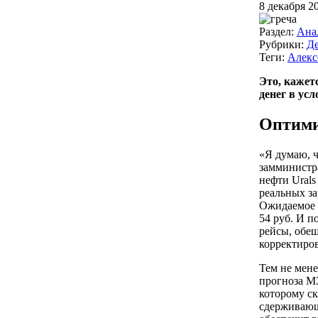
8 декабря 20
Раздел:
Ана
Рубрики:
Д
Теги:
Алекс
Это, кажет
денег в ус
Оптими
«Я думаю, ч
замминистра
нефти Urals
реальных за
Ожидаемое о
54 руб. И п
рейсы, обещ
корректиро
Тем не мене
прогноза МЭ
которому ск
сдерживающи