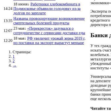
экономики»
18 июня↓
Работники хлебокомбината в
14:24
Подмосковье объявили голодовку из-за
Эксперты по
долгов по зарплате
потреблени
Названы провоцирующие возникновение
кредитного 
13:35
смертельных болезней продукты
директора п
23 мая↓
«Перекресток» задумался о
12:07
сотрудничестве с сервисами доставки еды
Банки 
18 мая↓
РФ увеличит урожай зерна 2019 г,
12:20
но поставки на экспорт вырастут меньше
У тех гражд
искать счас
Страницы:
колебаться.
1
металлурги
2
убежденный
→
институты 
Универсаль
на депозите
доходные ру
крупнейших
банки прини
еще нескол
Читайте та