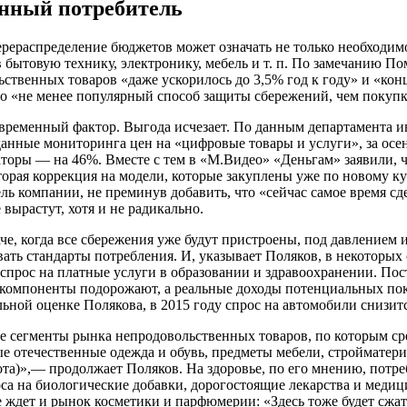
нный потребитель
рераспределение бюджетов может означать не только необходимо
 бытовую технику, электронику, мебель и т. п. По замечанию П
ственных товаров «даже ускорилось до 3,5% год к году» и «кон
то «не менее популярный способ защиты сбережений, чем покуп
 временный фактор. Выгода исчезает. По данным департамента 
данные мониторинга цен на «цифровые товары и услуги», за ос
торы — на 46%. Вместе с тем в «М.Видео» «Деньгам» заявили, ч
орая коррекция на модели, которые закуплены уже по новому к
ль компании, не преминув добавить, что «сейчас самое время сде
 вырастут, хотя и не радикально.
че, когда все сбережения уже будут пристроены, под давлением
ать стандарты потребления. И, указывает Поляков, в некоторых
спрос на платные услуги в образовании и здравоохранении. Пос
компоненты подорожают, а реальные доходы потенциальных поку
ьной оценке Полякова, в 2015 году спрос на автомобили снизит
 сегменты рынка непродовольственных товаров, по которым ср
е отечественные одежда и обувь, предметы мебели, стройматери
та)»,— продолжает Поляков. На здоровье, по его мнению, потр
са на биологические добавки, дорогостоящие лекарства и медиц
 ждет и рынок косметики и парфюмерии: «Здесь тоже будет сжат