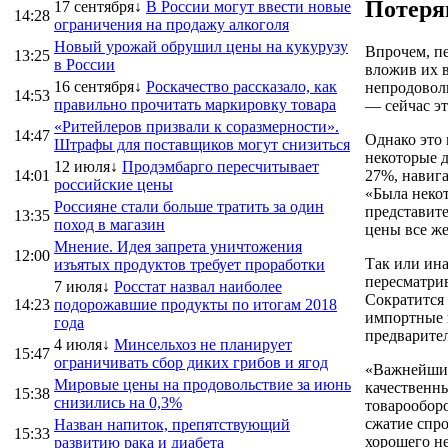
Потеря
17 сентября↓
В России могут ввести новые
14:28
ограничения на продажу алкоголя
Новый урожай обрушил цены на кукурузу
Впрочем, пе
13:25
в России
вложив их в
16 сентября↓
Роскачество рассказало, как
непродоволь
14:53
правильно прочитать маркировку товара
— сейчас э
«Ритейлеров призвали к соразмерности».
14:47
Однако это
Штрафы для поставщиков могут снизиться
некоторые 
12 июля↓
Продэмбарго пересчитывает
14:01
27%, навига
российские цены
«Была некот
Россияне стали больше тратить за один
представите
13:35
поход в магазин
цены все же
Мнение. Идея запрета уничтожения
12:00
Так или ина
изъятых продуктов требует проработки
пересматрив
7 июля↓
Росстат назвал наиболее
Сократится 
14:23
подорожавшие продукты по итогам 2018
импортные 
года
предварител
4 июля↓
Минсельхоз не планирует
15:47
ограничивать сбор диких грибов и ягод
«Важнейшие
Мировые цены на продовольствие за июнь
качественны
15:38
снизились на 0,3%
товарооборо
сжатие спро
Назван напиток, препятствующий
15:33
хорошего не
развитию рака и диабета