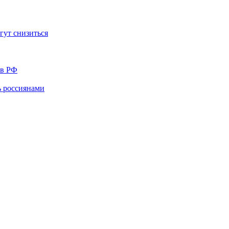
гут снизиться
 в РФ
ь россиянами