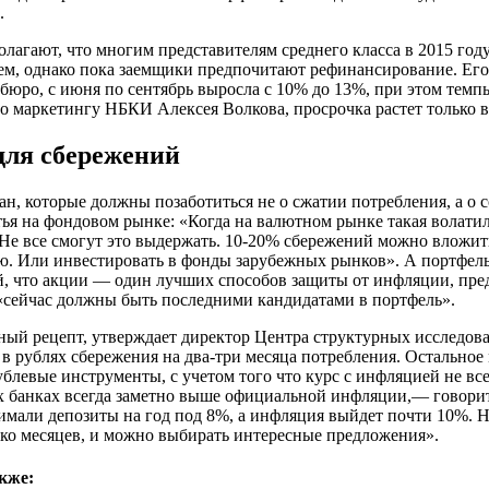
.
лагают, что многим представителям среднего класса в 2015 год
ем, однако пока заемщики предпочитают рефинансирование. Его
бюро, с июня по сентябрь выросла с 10% до 13%, при этом тем
о маркетингу НБКИ Алексея Волкова, просрочка растет только в
для сбережений
ан, которые должны позаботиться не о сжатии потребления, а о 
тья на фондовом рынке: «Когда на валютном рынке такая волати
 Не все смогут это выдержать. 10-20% сбережений можно вложит
ю. Или инвестировать в фонды зарубежных рынков». А портфе
, что акции — один лучших способов защиты от инфляции, пре
«сейчас должны быть последними кандидатами в портфель».
ный рецепт, утверждает директор Центра структурных исслед
 в рублях сбережения на два-три месяца потребления. Остально
блевые инструменты, с учетом того что курс с инфляцией не все
 банках всегда заметно выше официальной инфляции,— говорит
мали депозиты на год под 8%, а инфляция выйдет почти 10%. Но
ько месяцев, и можно выбирать интересные предложения».
кже: