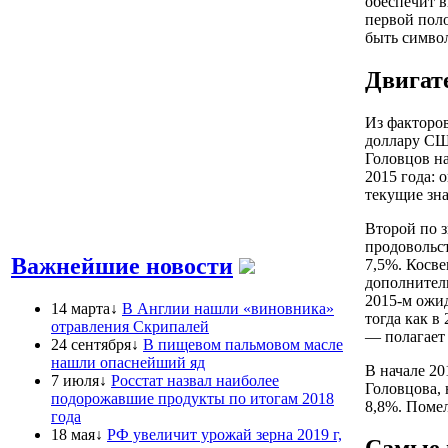
обеспечит в
первой пол
быть символ
Двигат
Из факторов
доллару СШ
Головцов на
2015 года: 
текущие зна
Второй по з
продовольст
Важнейшие новости
7,5%. Косве
дополнитель
2015-м ожид
14 марта↓
В Англии нашли «виновника»
тогда как в
отравления Скрипалей
— полагает
24 сентября↓
В пищевом пальмовом масле
нашли опаснейший яд
В начале 20
7 июля↓
Росстат назвал наиболее
Головцова, 
подорожавшие продукты по итогам 2018
8,8%. Поме
года
18 мая↓
РФ увеличит урожай зерна 2019 г,