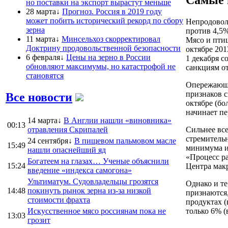
Самые 
но поставки на экспорт вырастут меньше
28 марта↓
Прогноз. Россия в 2019 году
может побить исторический рекорд по сбору
Непродоволь
зерна
против 4,5%
11 марта↓
Минсельхоз скорректировал
Мясо и птиц
Доктрину продовольственной безопасности
октябре 201
6 февраля↓
Цены на зерно в России
1 декабря 
обновляют максимумы, но катастрофой не
санкциям от
становятся
Опережающие
признаков с
Все новости
октябре (бо
начинает пе
14 марта↓
В Англии нашли «виновника»
00:13
отравления Скрипалей
Сильнее все
стремитель
24 сентября↓
В пищевом пальмовом масле
15:49
минимума им
нашли опаснейший яд
«Процесс ра
Богатеем на глазах… Ученые объяснили
15:24
Центра мак
введение «индекса самогона»
Ультиматум. Судовладельцы грозятся
Однако и т
14:48
покинуть рынок зерна из-за низкой
признаются,
стоимости фрахта
продуктах (
Искусственное мясо россиянам пока не
только 6% (
13:03
грозит