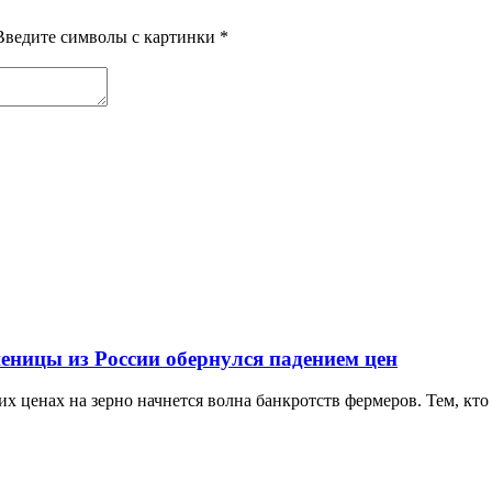
Введите символы с картинки
*
еницы из России обернулся падением цен
х ценах на зерно начнется волна банкротств фермеров. Тем, кто 