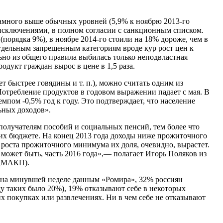
намного выше обычных уровней (5,9% к ноябрю 2013-го
 исключениями, в полном согласии с санкционным списком.
(порядка 9%), в ноябре 2014-го стоили на 18% дороже, чем в
тдельным запрещенным категориям вроде кур рост цен к
но из общего правила выбилась только неподвластная
дукт граждан вырос в цене в 1,5 раза.
 быстрее говядины и т. п.), можно считать одним из
Потребление продуктов в годовом выражении падает с мая. В
мпом -0,5% год к году. Это подтверждает, что население
ьных доходов».
получателям пособий и социальных пенсий, тем более что
их бюджете. На конец 2013 года доходы ниже прожиточного
 роста прожиточного минимума их доля, очевидно, вырастет.
 может быть, часть 2016 года»,— полагает Игорь Поляков из
(ЦМАКП).
 на минувшей неделе данным «Ромира», 32% россиян
оду таких было 20%), 19% отказывают себе в некоторых
х покупках или развлечениях. Ни в чем себе не отказывают