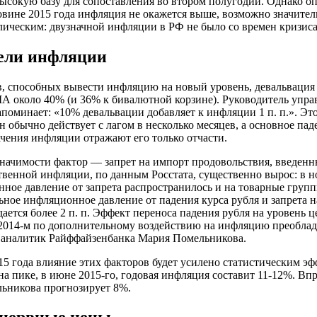
ысокую базу для сопоставления во втором полугодии. Однако о
овине 2015 года инфляция не окажется выше, возможно значител
ическим: двузначной инфляции в РФ не было со времен кризиса
ели инфляции
, способных вывести инфляцию на новый уровень, девальвация 
А около 40% (и 36% к бивалютной корзине). Руководитель упр
поминает: «10% девальвации добавляет к инфляции 1 п. п.». Эт
он обычно действует с лагом в несколько месяцев, а основное па
чения инфляции отражают его только отчасти.
начимости фактор — запрет на импорт продовольствия, введенн
венной инфляции, по данным Росстата, существенно вырос: в но
нное давление от запрета распространилось и на товарные груп
ное инфляционное давление от падения курса рубля и запрета на
ается более 2 п. п. Эффект переноса падения рубля на уровень це
 2014-м по дополнительному воздействию на инфляцию преобладал
 аналитик Райффайзенбанка Мария Помельникова.
15 года влияние этих факторов будет усилено статистическим 
на пике, в июне 2015-го, годовая инфляция составит 11-12%. Впр
льникова прогнозирует 8%.