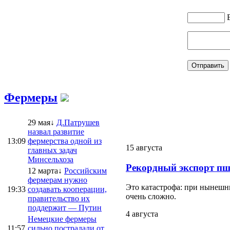
Фермеры
29 мая↓
Д.Патрушев
назвал развитие
13:09
фермерства одной из
15 августа
главных задач
Минсельхоза
Рекордный экспорт пш
12 марта↓
Российским
фермерам нужно
Это катастрофа: при нынешни
19:33
создавать кооперации,
очень сложно.
правительство их
поддержит — Путин
4 августа
Немецкие фермеры
11:57
сильно пострадали от