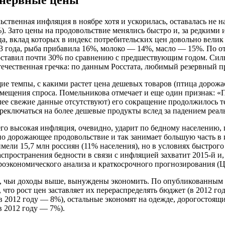
нервные цены
ственная инфляция в ноябре хотя и ускорилась, оставалась не 
). Зато цены на продовольствие менялись быстро и, за редкими
а, вклад которых в индекс потребительских цен довольно велик 
3 года, рыба прибавила 16%, молоко — 14%, масло — 15%. По о
составил почти 30% по сравнению с предшествующим годом. Силь
ечественная гречка: по данным Росстата, любимый резервный про
 темпы, с какими растет цена дешевых товаров (птица дорожает
мещения спроса. Помельникова отмечает и еще один признак: «
лее свежие данные отсутствуют) его сокращение продолжилось те
реключаться на более дешевые продукты вслед за падением реал
го высокая инфляция, очевидно, ударит по бедному населению, 
но дорожающее продовольствие и так занимает большую часть в 
ели 15,7 млн россиян (11% населения), но в условиях быстрого
спространения бедности в связи с инфляцией захватит 2015-й и,
роэкономического анализа и краткосрочного прогнозирования 
е, чьи доходы выше, вынуждены экономить. По опубликованным
 что рост цен заставляет их перераспределять бюджет (в 2012 г
в 2012 году — 8%), остальные экономят на одежде, дорогостоящи
в 2012 году — 7%).