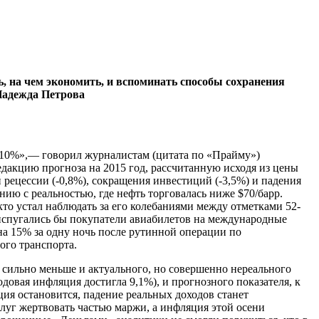
, на чем экономить, и вспоминать способы сохранения
адежда Петрова
за 10%»,— говорил журналистам (цитата по «Прайму»)
едакцию прогноза на 2015 год, рассчитанную исходя из цены
 рецессии (-0,8%), сокращения инвестиций (-3,5%) и падения
ию с реальностью, где нефть торговалась ниже $70/барр.
кто устал наблюдать за его колебаниями между отметками 52-
 испугались бы покупатели авиабилетов на международные
на 15% за одну ночь после рутинной операции по
ого транспорта.
 сильно меньше и актуального, но совершенно нереального
одовая инфляция достигла 9,1%), и прогнозного показателя, к
ция остановится, падение реальных доходов станет
луг жертвовать частью маржи, а инфляция этой осени