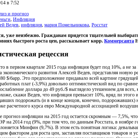
14 в 7:52
лиз и прогноз
еньги
,
Инфляция
ей Ведев
,
инфляция
,
мария Помельникова
,
Росстат
ся, уже неизбежно. Гражданам придется тщательней выбирать
ловиях быстрого роста цен, рассказывает корр.
Коммерсанта
Н
стическая рецессия
то в первом квартале 2015 года инфляция будет под 10%, а не 
 экономического развития Алексей Ведев, представляя новую р
 80 $/барр. Это предположение придавало всей картине грядущей
работных плат (-3,9%) довольно оптимистический вид по сравнен
слабление доллара до 49 руб./$ выглядело утешением для всех, 
охоже, скажи Ведев, что инфляция превысит 10%, вряд ли этого
авших подорожать (и в конце концов, конечно, подорожавших) 
вке расчетного курса евро Международной ассоциацией воздушн
е прогноз инфляции на 2015 год остается скромным — 7,5%, что
Р на 2014 год (9%, при том что, по данным Росстата, в ноябре г
лоняется Минфин (9,7%). В этом есть понятная логика: девальва
м фактором для роста цен, заставляя поставщиков товаров и ус