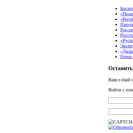
Богат
«Поле
«Рите
Продэ
Росси
Росст
«Русп
Экспе
«Даль
Цены 
Оставить
Ваш e-mail 
Войти с п