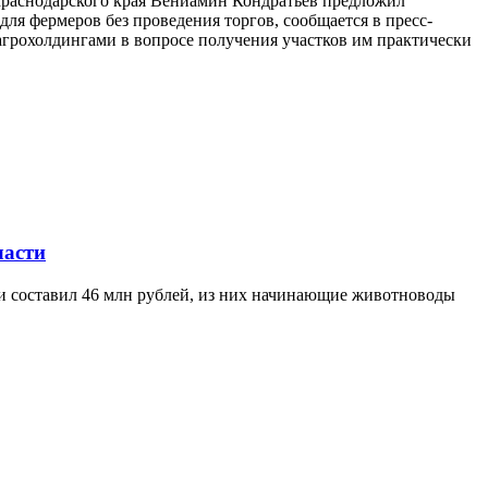
 Краснодарского края Вениамин Кондратьев предложил
ля фермеров без проведения торгов, сообщается в пресс-
агрохолдингами в вопросе получения участков им практически
ласти
ти составил 46 млн рублей, из них начинающие животноводы