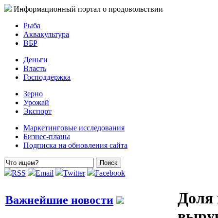
Информационный портал о продовольствии
Рыба
Аквакультура
ВБР
Деньги
Власть
Господдержка
Зерно
Урожай
Экспорт
Маркетинговые исследования
Бизнес-планы
Подписка на обновления сайта
RSS
Email
Twitter
Facebook
Доля 
Важнейшие новости
выруч