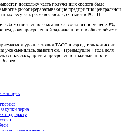
ырастет, поскольку часть полученных средств была
же многие рыбоперерабатывающие предприятия центральной
итных ресурсах резко возросла», считают в РСПП.
е рыбохозяйственного комплекса составит не менее 30%,
ричем, доля просроченной задолженности в общем объеме
 приемлемом уровне, заявил ТАСС председатель комиссии
ия уже сменилась, заметил он. «Предыдущие 4 года доля
ед.) снижалась, причем просроченной задолженности —
 Зверев.
 млн руб.
аграриев
 закупки зерна
их поддержку
ссиян
блей
д залог сельхозземель