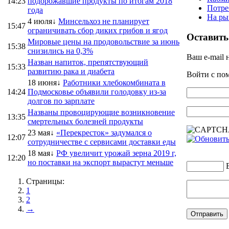
14:23
подорожавшие продукты по итогам 2018
Потре
года
На ры
4 июля↓
Минсельхоз не планирует
15:47
ограничивать сбор диких грибов и ягод
Оставить
Мировые цены на продовольствие за июнь
15:38
снизились на 0,3%
Ваш e-mail 
Назван напиток, препятствующий
15:33
развитию рака и диабета
Войти с п
18 июня↓
Работники хлебокомбината в
14:24
Подмосковье объявили голодовку из-за
долгов по зарплате
Названы провоцирующие возникновение
13:35
смертельных болезней продукты
23 мая↓
«Перекресток» задумался о
12:07
сотрудничестве с сервисами доставки еды
18 мая↓
РФ увеличит урожай зерна 2019 г,
12:20
но поставки на экспорт вырастут меньше
Страницы:
1
2
→