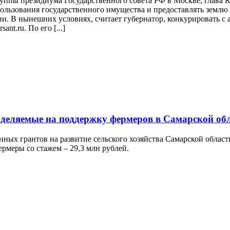
руппы президиума Государственного совета РФ в Москве, глава
льзования государственного имущества и предоставлять землю д
и. В нынешних условиях, считает губернатор, конкурировать с 
nt.ru. По его [...]
ыделяемые на поддержку фермеров в Самарской об
нных грантов на развитие сельского хозяйства Самарской облас
ермеры со стажем – 29,3 млн рублей.