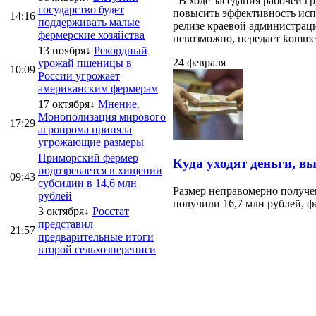
В ходе заседания рабочей г
государство будет
повысить эффективность испо
14:16
поддерживать малые
релизе краевой администраци
фермерские хозяйства
невозможно, передает kommersa
13 ноября↓
Рекордный
24 февраля
урожай пшеницы в
10:09
России угрожает
американским фермерам
17 октября↓
Мнение.
Монополизация мирового
17:29
агропрома приняла
угрожающие размеры
Приморский фермер
Куда уходят деньги, в
подозревается в хищении
09:43
субсидии в 14,6 млн
Размер неправомерно получе
рублей
получили 16,7 млн рублей, ф
3 октября↓
Росстат
представил
21:57
предварительные итоги
второй сельхозпереписи