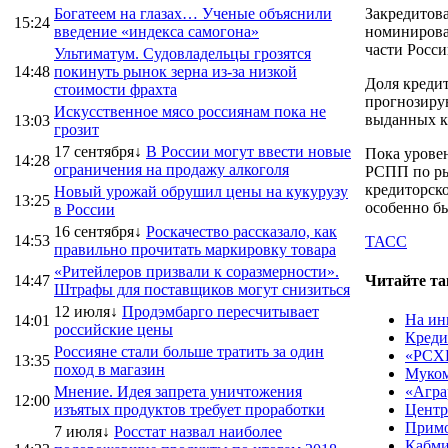
Богатеем на глазах… Ученые объяснили
Закредитова
15:24
введение «индекса самогона»
номинирова
части Росси
Ультиматум. Судовладельцы грозятся
14:48
покинуть рынок зерна из-за низкой
Доля кредит
стоимости фрахта
прогнозиру
Искусственное мясо россиянам пока не
выданных кр
13:03
грозит
17 сентября↓
В России могут ввести новые
Пока урове
14:28
ограничения на продажу алкоголя
РСПП по рыб
кредиторск
Новый урожай обрушил цены на кукурузу
13:25
особенно бы
в России
16 сентября↓
Роскачество рассказало, как
14:53
ТАСС
правильно прочитать маркировку товара
«Ритейлеров призвали к соразмерности».
14:47
Читайте та
Штрафы для поставщиков могут снизиться
12 июля↓
Продэмбарго пересчитывает
На ин
14:01
российские цены
Креди
Россияне стали больше тратить за один
«РСХБ
13:35
поход в магазин
Муком
Мнение. Идея запрета уничтожения
«Агра
12:00
изъятых продуктов требует проработки
Центр
Примо
7 июля↓
Росстат назвал наиболее
Кабми