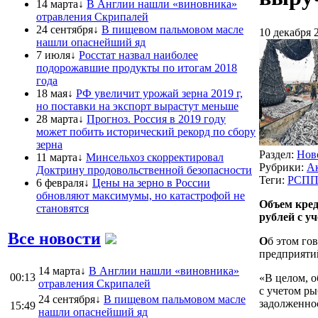
14 марта↓
В Англии нашли «виновника»
отравления Скрипалей
24 сентября↓
В пищевом пальмовом масле
10 декабря 
нашли опаснейший яд
7 июля↓
Росстат назвал наиболее
подорожавшие продукты по итогам 2018
года
18 мая↓
РФ увеличит урожай зерна 2019 г,
но поставки на экспорт вырастут меньше
28 марта↓
Прогноз. Россия в 2019 году
может побить исторический рекорд по сбору
зерна
Раздел:
Нов
11 марта↓
Минсельхоз скорректировал
Рубрики:
Ак
Доктрину продовольственной безопасности
Теги:
РСП
6 февраля↓
Цены на зерно в России
обновляют максимумы, но катастрофой не
Объем кред
становятся
рублей с у
Все новости
О
б этом го
предприяти
14 марта↓
В Англии нашли «виновника»
00:13
«В целом, 
отравления Скрипалей
с учетом р
24 сентября↓
В пищевом пальмовом масле
задолженнос
15:49
нашли опаснейший яд