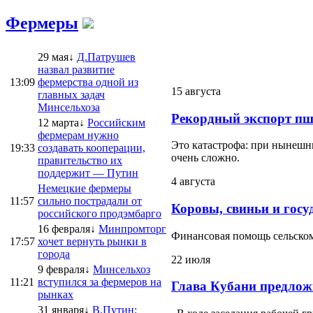
Фермеры
29 мая↓
Д.Патрушев
назвал развитие
13:09
фермерства одной из
15 августа
главных задач
Минсельхоза
Рекордный экспорт пш
12 марта↓
Российским
фермерам нужно
Это катастрофа: при нынешни
19:33
создавать кооперации,
очень сложно.
правительство их
поддержит — Путин
4 августа
Немецкие фермеры
11:57
сильно пострадали от
Коровы, свиньи и госу
российского продэмбарго
16 февраля↓
Минпромторг
Финансовая помощь сельскому
17:57
хочет вернуть рынки в
города
22 июля
9 февраля↓
Минсельхоз
11:21
вступился за фермеров на
Глава Кубани предлож
рынках
31 января↓
В.Путин: