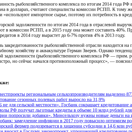
нность рыбохозяйственного комплекса по итогам 2014 года РФ в
на в долларах, считают специалисты комиссии РСПП. К тому 
и «используют импортное сырье, поэтому их потребность в кред
орской задолженности по итогам 2014 года в отраслевой выручк
ют в комиссии РСПП, а в 2015 году она может составить 40%. П
едитов в 2014 году вырастет до 6-7% против 4% в 2013 году.
нь закредитованности рыбохозяйственной отрасли находится на
ному хозяйству и аквакультуре Герман Зверев. Однако тенденц
ой задолженности (рыбохозяйственного комплекса РФ — прим. р
стро, но сейчас начался противоположный процесс», — пояснил
кже:
вестпроекты региональным сельхозпроизводителям выделено 877
тование сезонных полевых работ выросло на 31,9%
 не для сельской местности». Госбанк сокращает кредитование 
олы РФ получат льготные кредиты в объеме 10 млрд рублей для
рии попросили добавки». Минсельхозу нужны новые деньги на 
обанк: замедление инфляции в 2017 году повысило оптимизм ро
рский фермер подозревается в хищении субсидии в 14,6 млн ру
н вносит в Госдуму законопроект, упрощающий кредитование по