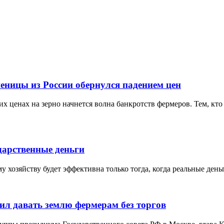
еницы из России обернулся падением цен
х ценах на зерно начнется волна банкротств фермеров. Тем, кто 
дарственные деньги
 хозяйству будет эффективна только тогда, когда реальные ден
ил давать землю фермерам без торгов