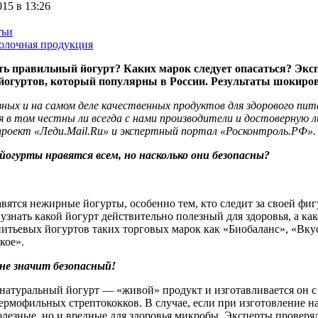
015 в 13:26
тьи
олочная продукция
ь правильный йогурт? Каких марок следует опасаться? Экс
огуртов, который популярны в России. Результаты шокиро
ных и на самом деле качественных продуктов для здорового пит
 в том честны ли всегда с нами производители и достоверную 
проект «Леди.Mail.Ru» и экспертный портал «Росконтроль.РФ».
огурты нравятся всем, но насколько они безопасны?
ятся нежирные йогурты, особенно тем, кто следит за своей фигу
 узнать какой йогурт действительно полезный для здоровья, а 
итьевых йогуртов таких торговых марок как «Биобаланс», «Вку
кое».
не значит безопасный!
натуральный йогурт — «живой» продукт и изготавливается он 
ермофильных стрептококков. В случае, если при изготовление 
олезные, но и вредные для здоровья микробы. Эксперты проверя