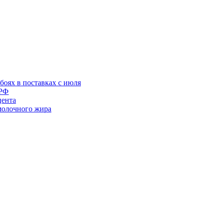
оях в поставках с июля
 РФ
цента
молочного жира