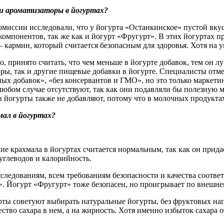
и ароматизаторы в йогуртах?
миссии исследовали, что у йогурта «Останкинское» пустой вку
омпонентов, так же как и йогурт «Фругурт». В этих йогуртах 
 кармин, который считается безопасным для здоровья. Хотя на 
о, принято считать, что чем меньше в йогурте добавок, тем он л
ры, так и другие пищевые добавки в йогурте. Специалисты отме
ых добавок», «без консервантов и ГМО», но это только маркети
 любом случае отсутствуют, так как они подавляли бы полезну
 йогурты также не добавляют, потому что в молочных продуктах
мал в йогуртах?
ие крахмала в йогуртах считается нормальным, так как он прид
углеводов и калорийность.
следованиям, всем требованиям безопасности и качества соотв
. Йогурт «Фругурт» тоже безопасен, но проигрывает по внешнему
ты советуют выбирать натуральные йогурты, без фруктовых напо
ество сахара в нем, а на жирность. Хотя именно избыток сахара 