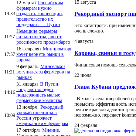
15 августа
12 марта↓
Российским
фермерам нужно
Рекордный экспорт пш
19:33
создавать кооперации,
правительство их
поддержит — Путин
Это катастрофа: при нынешни
очень сложно.
Немецкие фермеры
11:57
сильно пострадали от
4 августа
российского продэмбарго
16 февраля↓
Минпромторг
Коровы, свиньи и госу
17:57
хочет вернуть рынки в
города
Финансовая помощь сельскому
9 февраля↓
Минсельхоз
11:21
вступился за фермеров на
22 июля
рынках
31 января↓
В.Путин:
Глава Кубани предлож
государство будет
14:16
поддерживать малые
В ходе заседания рабочей г
фермерские хозяйства
повысить эффективность испо
13 ноября↓
Рекордный
релизе краевой администраци
урожай пшеницы в
невозможно, передает kommersa
10:09
России угрожает
американским фермерам
24 февраля
17 октября↓
Мнение.
Монополизация мирового