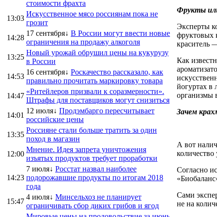
стоимости фрахта
Фрукты ил
Искусственное мясо россиянам пока не
13:03
грозит
Эксперты ко
17 сентября↓
В России могут ввести новые
фруктовых к
14:28
ограничения на продажу алкоголя
краситель —
Новый урожай обрушил цены на кукурузу
13:25
Как известн
в России
ароматизато
16 сентября↓
Роскачество рассказало, как
14:53
искусственн
правильно прочитать маркировку товара
йогуртах в
«Ритейлеров призвали к соразмерности».
организмы в
14:47
Штрафы для поставщиков могут снизиться
12 июля↓
Продэмбарго пересчитывает
Зачем крах
14:01
российские цены
Россияне стали больше тратить за один
13:35
поход в магазин
А вот налич
Мнение. Идея запрета уничтожения
количество 
12:00
изъятых продуктов требует проработки
7 июля↓
Росстат назвал наиболее
Согласно ис
14:23
подорожавшие продукты по итогам 2018
«Биобаланс»
года
Сами экспер
4 июля↓
Минсельхоз не планирует
15:47
не на колич
ограничивать сбор диких грибов и ягод
Мировые цены на продовольствие за июнь