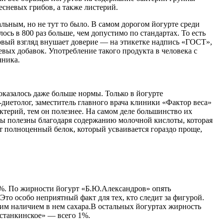
сневых грибов, а также листерий.
льным, но не тут то было. В самом дорогом йогурте среди
ь в 800 раз больше, чем допустимо по стандартах. То есть
первый взгляд внушает доверие — на этикетке надпись «ГОСТ»,
вых добавок. Употребление такого продукта в человека с
чника.
казалось даже больше нормы. Только в йогурте
диетолог, заместитель главного врача клиники «Фактор веса»
ктерий, тем он полезнее. На самом деле большинство их
ы полезны благодаря содержанию молочной кислоты, которая
 полноценный белок, который усваивается гораздо проще,
,5%. По жирности йогурт «Б.Ю.Александров» опять
Это особо неприятный факт для тех, кто следит за фигурой.
ьшим наличием в нем сахара.В остальных йогуртах жирность
Останкинское» — всего 1%.