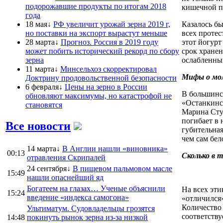
подорожавшие продукты по итогам 2018
кишечной па
года
18 мая↓
РФ увеличит урожай зерна 2019 г,
Казалось бы
но поставки на экспорт вырастут меньше
всех протес
28 марта↓
Прогноз. Россия в 2019 году
этот йогурт
может побить исторический рекорд по сбору
срок хранен
зерна
ослабленны
11 марта↓
Минсельхоз скорректировал
Мифы о мо
Доктрину продовольственной безопасности
6 февраля↓
Цены на зерно в России
В большинст
обновляют максимумы, но катастрофой не
«Останкинск
становятся
Марина Студ
погибает в
Все новости
губительна
чем сам бел
14 марта↓
В Англии нашли «виновника»
00:13
Сколько в 
отравления Скрипалей
24 сентября↓
В пищевом пальмовом масле
15:49
нашли опаснейший яд
Богатеем на глазах… Ученые объяснили
На всех эти
15:24
введение «индекса самогона»
«отличился»
Количество 
Ультиматум. Судовладельцы грозятся
соответству
14:48
покинуть рынок зерна из-за низкой