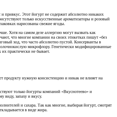
с и привкус. Этот йогурт не содержит абсолютно никаких
присутствуют только искусственные ароматизаторы и розовый
упаковках нарисованы свежие ягоды.
учше. Хотя на самом деле аллергию могут вызвать как
чают, что многие компании на своих этикетках пишут «без
нговый ход, что часто абсолютно пустой. Консерванты в
ю молочнокислую микрофлору. Генетически модифицированные
 их практически не бывает.
ает продукту нужную консистенцию и никак не влияет на
етствуют только йогурты компаний «Вкуснотеево» и
 виду, запаху и вкусу.
лнителей и сахара. Так как многие, выбирая йогурт, смотрят
откладывается в виде жира.