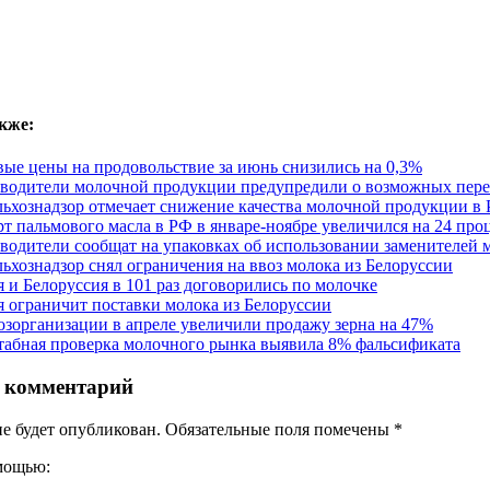
кже:
ые цены на продовольствие за июнь снизились на 0,3%
водители молочной продукции предупредили о возможных переб
льхознадзор отмечает снижение качества молочной продукции в
т пальмового масла в РФ в январе-ноябре увеличился на 24 про
водители сообщат на упаковках об использовании заменителей 
льхознадзор снял ограничения на ввоз молока из Белоруссии
я и Белоруссия в 101 раз договорились по молочке
я ограничит поставки молока из Белоруссии
озорганизации в апреле увеличили продажу зерна на 47%
абная проверка молочного рынка выявила 8% фальсификата
 комментарий
не будет опубликован. Обязательные поля помечены
*
омощью: