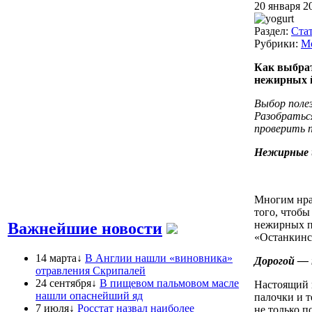
20 января 2
Раздел:
Ста
Рубрики:
М
Как выбрат
нежирных й
Выбор полез
Разобраться
проверить 
Нежирные й
Многим нрав
того, чтобы
нежирных п
Важнейшие новости
«Останкинс
14 марта↓
В Англии нашли «виновника»
Дорогой — 
отравления Скрипалей
24 сентября↓
В пищевом пальмовом масле
Настоящий 
нашли опаснейший яд
палочки и т
7 июля↓
Росстат назвал наиболее
не только п