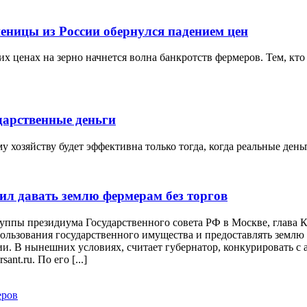
еницы из России обернулся падением цен
х ценах на зерно начнется волна банкротств фермеров. Тем, кто 
дарственные деньги
 хозяйству будет эффективна только тогда, когда реальные ден
ил давать землю фермерам без торгов
руппы президиума Государственного совета РФ в Москве, глава
льзования государственного имущества и предоставлять землю д
и. В нынешних условиях, считает губернатор, конкурировать с 
nt.ru. По его [...]