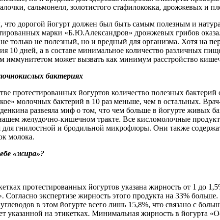
лочки, сальмонелл, золотистого стафилококка, дрожжевых и пле
, что дорогой йогурт должен был быть самым полезным и натура
тированных марки «Б.Ю.Александров» дрожжевых грибов оказалос
 не только не полезный, но и вредный для организма. Хотя на 
ия 10 дней, а в составе минимальное количество различных пище
м иммунитетом может вызвать как минимум расстройство кише
лочнокислых бактериях
ве протестированных йогуртов количество полезных бактерий о
ое» молочных бактерий в 10 раз меньше, чем в остальных. Врач-
енкина развеяла миф о том, что чем больше в йогурте живых ба
 нашем желудочно-кишечном тракте. Все кисломолочные продукт
я для гнилостной и бродильной микрофлоры. Они также содержат
ок молока.
тебе «жира»?
кетках протестированных йогуртов указана жирность от 1 до 1
. Согласно экспертизе жирность этого продукта на 33% больше. 
углеводов в этом йогурте всего лишь 15,8%, что связано с бол
ет указанной на этикетках. Минимальная жирность в йогурта «