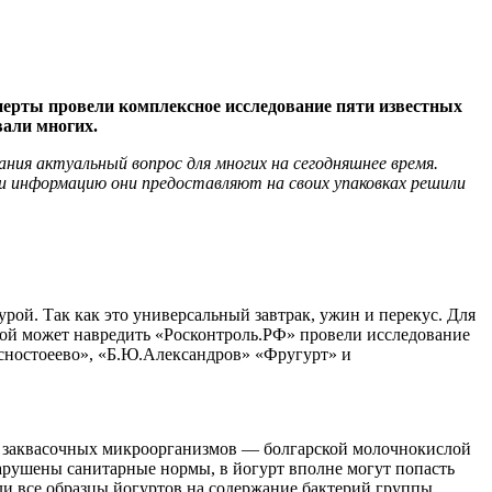
перты провели комплексное исследование пяти известных
вали многих.
ания актуальный вопрос для многих на сегодняшнее время.
ли информацию они предоставляют на своих упаковках решили
рой. Так как это универсальный завтрак, ужин и перекус. Для
какой может навредить «Росконтроль.РФ» провели исследование
сностоеево», «Б.Ю.Александров» «Фругурт» и
с заквасочных микроорганизмов — болгарской молочнокислой
нарушены санитарные нормы, в йогурт вполне могут попасть
ли все образцы йогуртов на содержание бактерий группы