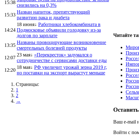
15:38
снизились на 0,3%
Назван напиток, препятствующий
15:33
развитию рака и диабета
18 июня↓
Работники хлебокомбината в
14:24
Подмосковье объявили голодовку из-за
Читайте та
долгов по зарплате
Названы провоцирующие возникновение
13:35
Миров
смертельных болезней продукты
Произ
23 мая↓
«Перекресток» задумался о
12:07
Россе
сотрудничестве с сервисами доставки еды
Импор
18 мая↓
РФ увеличит урожай зерна 2019 г,
Произ
12:20
но поставки на экспорт вырастут меньше
Россе
Росси
Страницы:
Росси
1
Сельх
2
Масшт
→
Оставить
Ваш e-mail 
Войти с п