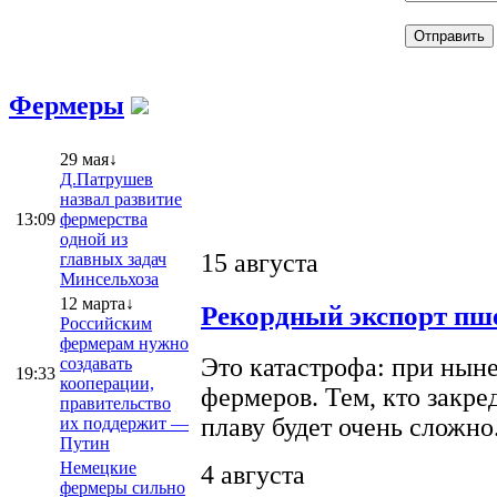
Фермеры
29 мая↓
Д.Патрушев
назвал развитие
13:09
фермерства
одной из
15 августа
главных задач
Минсельхоза
12 марта↓
Рекордный экспорт пше
Российским
фермерам нужно
Это катастрофа: при ныне
создавать
19:33
кооперации,
фермеров. Тем, кто закре
правительство
плаву будет очень сложно
их поддержит —
Путин
Немецкие
4 августа
фермеры сильно