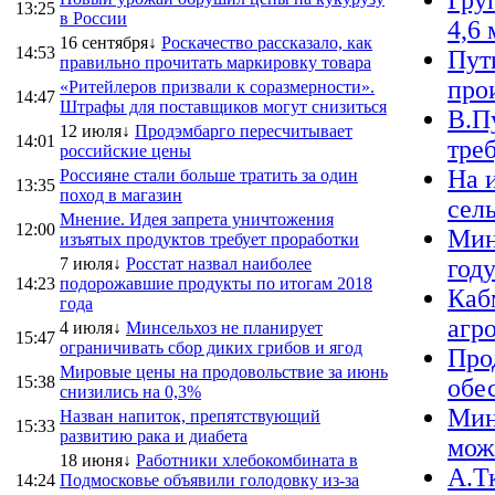
Гру
13:25
в России
4,6 
16 сентября↓
Роскачество рассказало, как
14:53
Пут
правильно прочитать маркировку товара
про
«Ритейлеров призвали к соразмерности».
14:47
Штрафы для поставщиков могут снизиться
В.П
12 июля↓
Продэмбарго пересчитывает
14:01
треб
российские цены
На 
Россияне стали больше тратить за один
13:35
поход в магазин
сел
Мнение. Идея запрета уничтожения
12:00
Мин
изъятых продуктов требует проработки
7 июля↓
Росстат назвал наиболее
год
14:23
подорожавшие продукты по итогам 2018
Каб
года
агр
4 июля↓
Минсельхоз не планирует
15:47
ограничивать сбор диких грибов и ягод
Про
Мировые цены на продовольствие за июнь
15:38
обе
снизились на 0,3%
Мин
Назван напиток, препятствующий
15:33
развитию рака и диабета
можн
18 июня↓
Работники хлебокомбината в
А.Т
14:24
Подмосковье объявили голодовку из-за