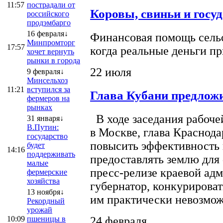
11:57
пострадали от
Коровы, свиньи и госу
российского
продэмбарго
16 февраля↓
Финансовая помощь сельс
Минпромторг
17:57
когда реальные деньги п
хочет вернуть
рынки в города
22 июля
9 февраля↓
Минсельхоз
11:21
вступился за
Глава Кубани предложи
фермеров на
рынках
В ходе заседания рабоче
31 января↓
В.Путин:
в Москве, глава Краснод
государство
повысить эффективность 
будет
14:16
поддерживать
предоставлять землю для 
малые
пресс-релизе краевой ад
фермерские
хозяйства
губернатор, конкурироват
13 ноября↓
им практически невозможно
Рекордный
урожай
10:09
пшеницы в
24 февраля