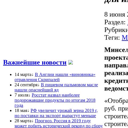
8 июня 
Раздел:
Рубрик
Теги:
М
Минсел
проект
Важнейшие новости
направ
реализа
14 марта↓
В Англии нашли «виновника»
кредитн
отравления Скрипалей
24 сентября↓
В пищевом пальмовом масле
ведомст
нашли опаснейший яд
7 июля↓
Росстат назвал наиболее
«Отобра
подорожавшие продукты по итогам 2018
года
руб. пр
18 мая↓
РФ увеличит урожай зерна 2019 г,
строите
но поставки на экспорт вырастут меньше
28 марта↓
Прогноз. Россия в 2019 году
строите
может побить исторический рекорд по сбору