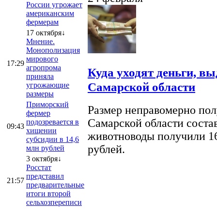
России угрожает
американским
фермерам
17 октября↓
Мнение.
Монополизация
мирового
17:29
агропрома
Куда уходят деньги, в
приняла
Самарской области
угрожающие
размеры
Приморский
Размер неправомерно полу
фермер
Самарской области соста
подозревается в
09:43
хищении
животноводы получили 16
субсидии в 14,6
рублей.
млн рублей
3 октября↓
Росстат
представил
21:57
предварительные
итоги второй
сельхозпереписи