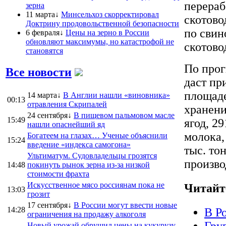
перераб
зерна
11 марта↓
Минсельхоз скорректировал
скотово
Доктрину продовольственной безопасности
по свин
6 февраля↓
Цены на зерно в России
обновляют максимумы, но катастрофой не
скотово
становятся
По прог
Все новости
даст пр
площаде
14 марта↓
В Англии нашли «виновника»
00:13
отравления Скрипалей
хранени
24 сентября↓
В пищевом пальмовом масле
15:49
ягод, 2
нашли опаснейший яд
молока,
Богатеем на глазах… Ученые объяснили
15:24
введение «индекса самогона»
тыс. то
Ультиматум. Судовладельцы грозятся
произво
14:48
покинуть рынок зерна из-за низкой
стоимости фрахта
Искусственное мясо россиянам пока не
Читайт
13:03
грозит
17 сентября↓
В России могут ввести новые
14:28
В Р
ограничения на продажу алкоголя
Новый урожай обрушил цены на кукурузу