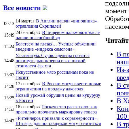
подсолн
Все новости
момент 
Обработ
14 марта↓
В Англии нашли «виновника»
00:13
насеком
отравления Скрипалей
24 сентября↓
В пищевом пальмовом масле
15:49
нашли опаснейший яд
Читайт
Богатеем на глазах… Ученые объяснили
15:24
введение «индекса самогона»
В п
Ультиматум. Судовладельцы грозятся
14:48
покинуть рынок зерна из-за низкой
наш
стоимости фрахта
Из-
Искусственное мясо россиянам пока не
13:03
вве
грозит
17 сентября↓
В России могут ввести новые
В с
14:28
ограничения на продажу алкоголя
поя
Новый урожай обрушил цены на кукурузу
13:25
В Х
в России
16 сентября↓
Роскачество рассказало, как
Кон
14:53
правильно прочитать маркировку товара
100
«Ритейлеров призвали к соразмерности».
14:47
В т
Штрафы для поставщиков могут снизиться