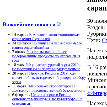
сара
30 июля
Важнейшие новости
Раздел:
Рубрик
14 марта↓
В Англии нашли «виновника»
отравления Скрипалей
Теги:
С
24 сентября↓
В пищевом пальмовом масле
нашли опаснейший яд
Насеком
7 июля↓
Росстат назвал наиболее
подсолн
подорожавшие продукты по итогам 2018
года
18 мая↓
РФ увеличит урожай зерна 2019 г,
В 16 ра
но поставки на экспорт вырастут меньше
появлен
28 марта↓
Прогноз. Россия в 2019 году
может побить исторический рекорд по сбору
Минсель
зерна
в регио
11 марта↓
Минсельхоз скорректировал
Доктрину продовольственной безопасности
«Интер
6 февраля↓
Цены на зерно в России
обновляют максимумы, но катастрофой не
Насеком
становятся