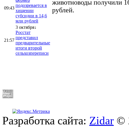
фермер
животноводы получили 16
подозревается в
09:43
рублей.
хищении
субсидии в 14,6
млн рублей
3 октября↓
Росстат
представил
21:57
предварительные
итоги второй
сельхозпереписи
Разработка сайта:
Zidar
© 