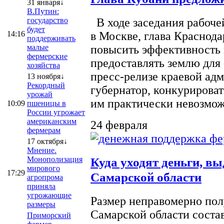
31 января↓
В.Путин:
государство
В ходе заседания рабоче
будет
14:16
в Москве, глава Краснод
поддерживать
малые
повысить эффективность 
фермерские
предоставлять землю для 
хозяйства
пресс-релизе краевой ад
13 ноября↓
Рекордный
губернатор, конкурироват
урожай
им практически невозможно
10:09
пшеницы в
России угрожает
американским
24 февраля
фермерам
17 октября↓
Мнение.
Монополизация
Куда уходят деньги, в
мирового
17:29
Самарской области
агропрома
приняла
угрожающие
Размер неправомерно полу
размеры
Самарской области соста
Приморский