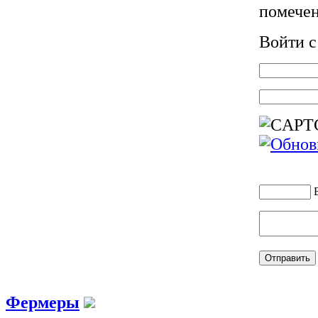
помече
Войти 
Фермеры