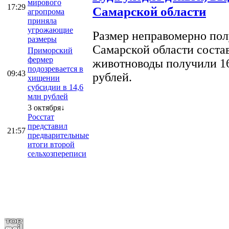
мирового
17:29
Самарской области
агропрома
приняла
угрожающие
Размер неправомерно полу
размеры
Самарской области соста
Приморский
фермер
животноводы получили 16
подозревается в
09:43
рублей.
хищении
субсидии в 14,6
млн рублей
3 октября↓
Росстат
представил
21:57
предварительные
итоги второй
сельхозпереписи