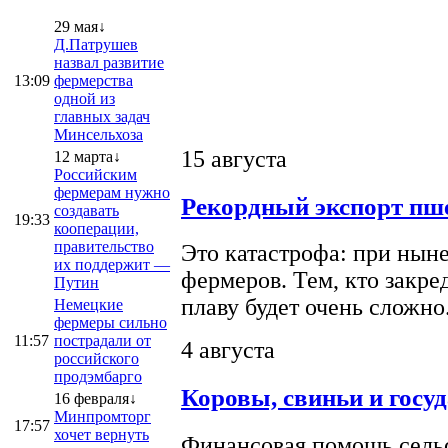
29 мая↓
Д.Патрушев
назвал развитие
13:09
фермерства
одной из
главных задач
Минсельхоза
15 августа
12 марта↓
Российским
фермерам нужно
Рекордный экспорт пше
создавать
19:33
кооперации,
правительство
Это катастрофа: при ныне
их поддержит —
фермеров. Тем, кто закре
Путин
плаву будет очень сложно
Немецкие
фермеры сильно
11:57
пострадали от
4 августа
российского
продэмбарго
Коровы, свиньи и госу
16 февраля↓
Минпромторг
17:57
хочет вернуть
Финансовая помощь сельс