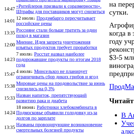
на пере
«Ритейлеров призвали к соразмерности».
14:47
сутки.
Штрафы для поставщиков могут снизиться
12 июля↓
Продэмбарго пересчитывает
14:01
российские цены
Агрофир
Россияне стали больше тратить за один
когда в
13:35
поход в магазин
году уч
Мнение. Идея запрета уничтожения
12:00
изъятых продуктов требует проработки
реконст
7 июля↓
Росстат назвал наиболее
$3-5 мл
14:23
подорожавшие продукты по итогам 2018
виногра
года
4 июля↓
Минсельхоз не планирует
предпри
15:47
ограничивать сбор диких грибов и ягод
Мировые цены на продовольствие за июнь
ПродMa
15:38
снизились на 0,3%
Назван напиток, препятствующий
15:33
Читайт
развитию рака и диабета
18 июня↓
Работники хлебокомбината в
14:24
Подмосковье объявили голодовку из-за
В А
долгов по зарплате
Уче
Названы провоцирующие возникновение
13:35
смертельных болезней продукты
алк