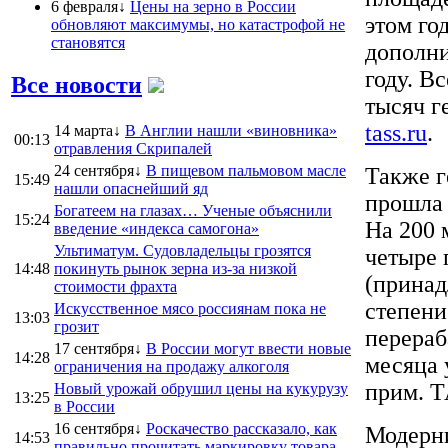
6 февраля↓
Цены на зерно в России
этом го
обновляют максимумы, но катастрофой не
становятся
дополни
году. В
Все новости
тысяч г
tass.ru
.
14 марта↓
В Англии нашли «виновника»
00:13
отравления Скрипалей
24 сентября↓
В пищевом пальмовом масле
Также г
15:49
нашли опаснейший яд
прошла 
Богатеем на глазах… Ученые объяснили
15:24
На 200 
введение «индекса самогона»
Ультиматум. Судовладельцы грозятся
четыре 
14:48
покинуть рынок зерна из-за низкой
(принад
стоимости фрахта
степени 
Искусственное мясо россиянам пока не
13:03
грозит
перераб
17 сентября↓
В России могут ввести новые
14:28
месяца 
ограничения на продажу алкоголя
прим. Т
Новый урожай обрушил цены на кукурузу
13:25
в России
16 сентября↓
Роскачество рассказало, как
Модерни
14:53
правильно прочитать маркировку товара