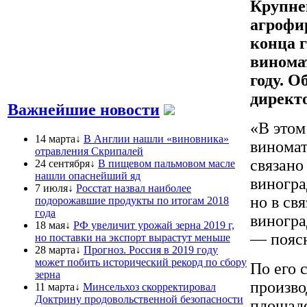
Крупне
агрофи
конца г
винома
году. 
директ
Важнейшие новости
«В этом
14 марта↓
В Англии нашли «виновника»
виномат
отравления Скрипалей
связано
24 сентября↓
В пищевом пальмовом масле
нашли опаснейший яд
виногра
7 июля↓
Росстат назвал наиболее
но в свя
подорожавшие продукты по итогам 2018
года
виногра
18 мая↓
РФ увеличит урожай зерна 2019 г,
— пояс
но поставки на экспорт вырастут меньше
28 марта↓
Прогноз. Россия в 2019 году
может побить исторический рекорд по сбору
По его 
зерна
произво
11 марта↓
Минсельхоз скорректировал
Доктрину продовольственной безопасности
площаде