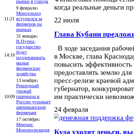
рынки в города
когда реальные деньги п
9 февраля↓
Минсельхоз
22 июля
11:21
вступился за
фермеров на
рынках
Глава Кубани предложи
31 января↓
В.Путин:
государство
В ходе заседания рабоче
будет
14:16
в Москве, глава Краснод
поддерживать
малые
повысить эффективность 
фермерские
предоставлять землю для 
хозяйства
пресс-релизе краевой ад
13 ноября↓
Рекордный
губернатор, конкурироват
урожай
им практически невозможно
10:09
пшеницы в
России угрожает
американским
24 февраля
фермерам
17 октября↓
Мнение.
Монополизация
Куда уходят деньги, в