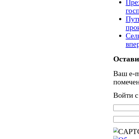
Пре
гос
Пут
про
Сел
впе
Остави
Ваш e-m
помече
Войти 