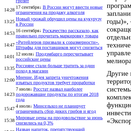
грозит
програм
17 сентября↓
В России могут ввести новые
14:28
заплани
ограничения на продажу алкоголя
Новый урожай обрушил цены на кукурузу
годы)»,
13:25
в России
сокраще
16 сентября↓
Роскачество рассказало, как
14:53
правильно прочитать маркировку товара
отдельн
«Ритейлеров призвали к соразмерности».
техниче
14:47
Штрафы для поставщиков могут снизиться
управле
12 июля↓
Продэмбарго пересчитывает
14:01
российские цены
мелиора
Россияне стали больше тратить за один
13:35
поход в магазин
Другие 
Мнение. Идея запрета уничтожения
12:00
террито
изъятых продуктов требует проработки
системы
7 июля↓
Росстат назвал наиболее
14:23
подорожавшие продукты по итогам 2018
комплек
года
функцио
4 июля↓
Минсельхоз не планирует
15:47
ограничивать сбор диких грибов и ягод
инвести
Мировые цены на продовольствие за июнь
«Экспор
15:38
снизились на 0,3%
Назван напиток, препятствующий