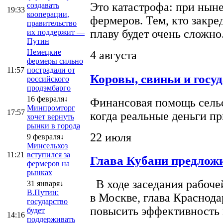
Это катастрофа: при ныне
создавать
19:33
кооперации,
фермеров. Тем, кто закре
правительство
плаву будет очень сложно
их поддержит —
Путин
Немецкие
4 августа
фермеры сильно
11:57
пострадали от
Коровы, свиньи и госу
российского
продэмбарго
16 февраля↓
Финансовая помощь сельс
Минпромторг
17:57
когда реальные деньги п
хочет вернуть
рынки в города
22 июля
9 февраля↓
Минсельхоз
11:21
вступился за
Глава Кубани предложи
фермеров на
рынках
В ходе заседания рабоче
31 января↓
В.Путин:
в Москве, глава Краснод
государство
повысить эффективность 
будет
14:16
поддерживать