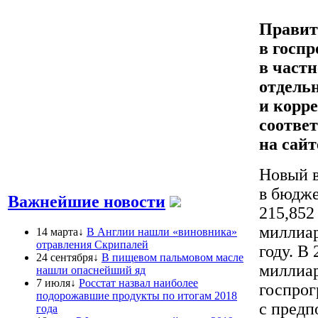
Правит
в госпр
в част
отдель
и корр
соотве
на сайт
Новый в
в бюдже
Важнейшие новости
215,852
миллиар
14 марта↓
В Англии нашли «виновника»
отравления Скрипалей
году. В
24 сентября↓
В пищевом пальмовом масле
миллиар
нашли опаснейший яд
7 июля↓
Росстат назвал наиболее
госпрог
подорожавшие продукты по итогам 2018
с предп
года