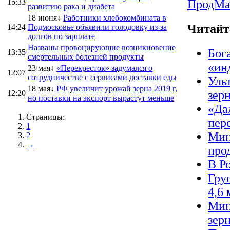
15:33
ПродMa
развитию рака и диабета
18 июня↓
Работники хлебокомбината в
Читайт
14:24
Подмосковье объявили голодовку из-за
долгов по зарплате
Названы провоцирующие возникновение
Бог
13:35
смертельных болезней продукты
«ин
23 мая↓
«Перекресток» задумался о
12:07
сотрудничестве с сервисами доставки еды
Уль
18 мая↓
РФ увеличит урожай зерна 2019 г,
зер
12:20
но поставки на экспорт вырастут меньше
«Да
Страницы:
пер
1
Мин
2
→
про
В Р
Гру
4,6 
Мин
зер