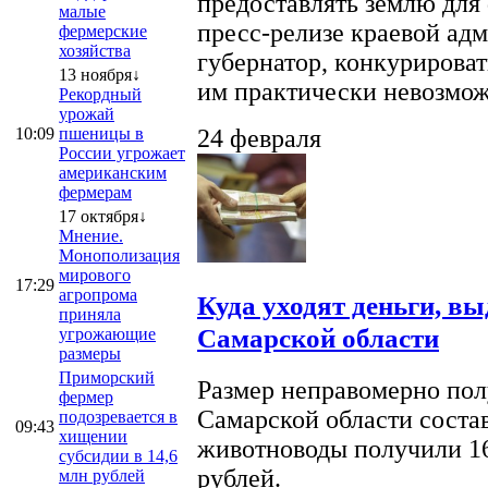
предоставлять землю для 
малые
пресс-релизе краевой ад
фермерские
хозяйства
губернатор, конкурироват
13 ноября↓
им практически невозможно
Рекордный
урожай
10:09
пшеницы в
24 февраля
России угрожает
американским
фермерам
17 октября↓
Мнение.
Монополизация
мирового
17:29
агропрома
Куда уходят деньги, в
приняла
Самарской области
угрожающие
размеры
Приморский
Размер неправомерно полу
фермер
Самарской области соста
подозревается в
09:43
хищении
животноводы получили 16
субсидии в 14,6
рублей.
млн рублей