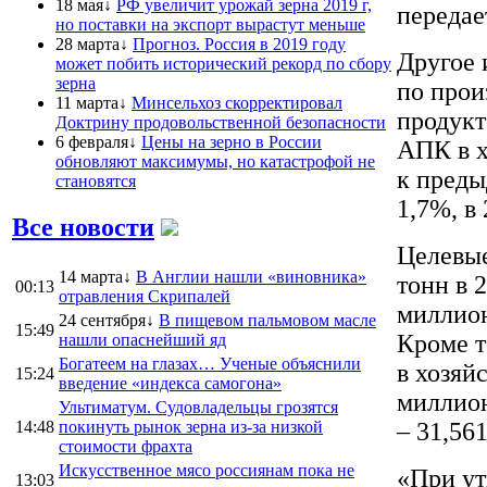
18 мая↓
РФ увеличит урожай зерна 2019 г,
переда
но поставки на экспорт вырастут меньше
28 марта↓
Прогноз. Россия в 2019 году
Другое 
может побить исторический рекорд по сбору
зерна
по прои
11 марта↓
Минсельхоз скорректировал
продукт
Доктрину продовольственной безопасности
6 февраля↓
Цены на зерно в России
АПК в х
обновляют максимумы, но катастрофой не
к преды
становятся
1,7%, в
Все новости
Целевые
14 марта↓
В Англии нашли «виновника»
тонн в 
00:13
отравления Скрипалей
миллион
24 сентября↓
В пищевом пальмовом масле
15:49
Кроме т
нашли опаснейший яд
Богатеем на глазах… Ученые объяснили
в хозяй
15:24
введение «индекса самогона»
миллион
Ультиматум. Судовладельцы грозятся
14:48
покинуть рынок зерна из-за низкой
– 31,56
стоимости фрахта
Искусственное мясо россиянам пока не
«При ут
13:03