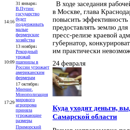
В ходе заседания рабоче
31 января↓
В.Путин:
в Москве, глава Краснод
государство
повысить эффективность 
будет
14:16
поддерживать
предоставлять землю для 
малые
пресс-релизе краевой ад
фермерские
хозяйства
губернатор, конкурироват
13 ноября↓
им практически невозможно
Рекордный
урожай
10:09
пшеницы в
24 февраля
России угрожает
американским
фермерам
17 октября↓
Мнение.
Монополизация
мирового
17:29
агропрома
Куда уходят деньги, в
приняла
Самарской области
угрожающие
размеры
Приморский