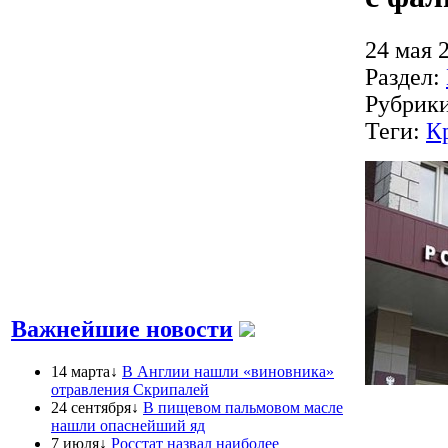
24 мая 
Раздел:
Рубрик
Теги:
К
Важнейшие новости
14 марта↓
В Англии нашли «виновника»
отравления Скрипалей
24 сентября↓
В пищевом пальмовом масле
нашли опаснейший яд
7 июля↓
Росстат назвал наиболее