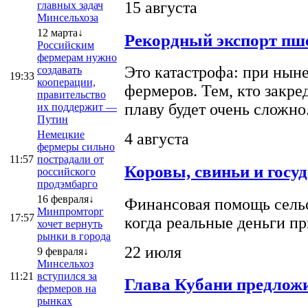
15 августа
главных задач
Минсельхоза
12 марта↓
Рекордный экспорт пше
Российским
фермерам нужно
Это катастрофа: при ныне
создавать
19:33
кооперации,
фермеров. Тем, кто закре
правительство
плаву будет очень сложно
их поддержит —
Путин
Немецкие
4 августа
фермеры сильно
11:57
пострадали от
Коровы, свиньи и госу
российского
продэмбарго
16 февраля↓
Финансовая помощь сельс
Минпромторг
17:57
когда реальные деньги п
хочет вернуть
рынки в города
22 июля
9 февраля↓
Минсельхоз
11:21
вступился за
Глава Кубани предложи
фермеров на
рынках