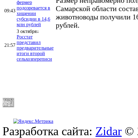
Размер неправомерно полу
фермер
Самарской области соста
подозревается в
09:43
хищении
животноводы получили 16
субсидии в 14,6
рублей.
млн рублей
3 октября↓
Росстат
представил
21:57
предварительные
итоги второй
сельхозпереписи
Разработка сайта:
Zidar
© 