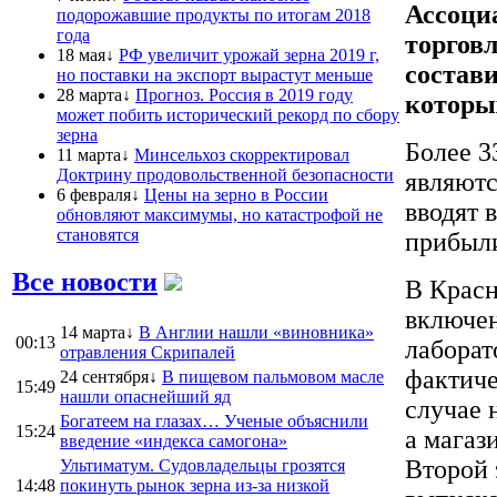
Ассоци
подорожавшие продукты по итогам 2018
года
торгов
18 мая↓
РФ увеличит урожай зерна 2019 г,
состави
но поставки на экспорт вырастут меньше
28 марта↓
Прогноз. Россия в 2019 году
которых
может побить исторический рекорд по сбору
зерна
Более 3
11 марта↓
Минсельхоз скорректировал
Доктрину продовольственной безопасности
являютс
6 февраля↓
Цены на зерно в России
вводят 
обновляют максимумы, но катастрофой не
становятся
прибыл
Все новости
В Красн
включен
14 марта↓
В Англии нашли «виновника»
00:13
лаборат
отравления Скрипалей
фактиче
24 сентября↓
В пищевом пальмовом масле
15:49
нашли опаснейший яд
случае 
Богатеем на глазах… Ученые объяснили
15:24
а магаз
введение «индекса самогона»
Второй 
Ультиматум. Судовладельцы грозятся
14:48
покинуть рынок зерна из-за низкой