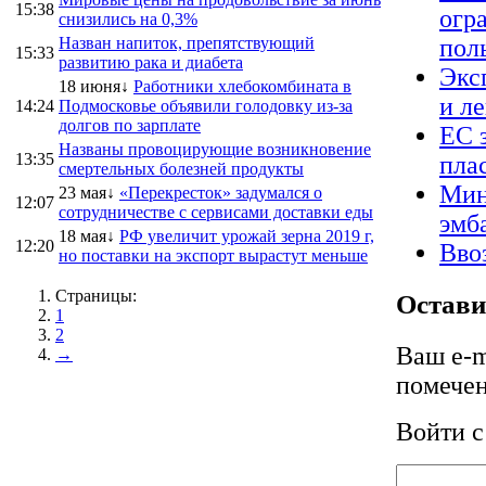
15:38
огр
снизились на 0,3%
Назван напиток, препятствующий
пол
15:33
развитию рака и диабета
Экс
18 июня↓
Работники хлебокомбината в
и л
14:24
Подмосковье объявили голодовку из-за
долгов по зарплате
ЕС 
Названы провоцирующие возникновение
13:35
пла
смертельных болезней продукты
Мин
23 мая↓
«Перекресток» задумался о
12:07
сотрудничестве с сервисами доставки еды
эмб
18 мая↓
РФ увеличит урожай зерна 2019 г,
12:20
Вво
но поставки на экспорт вырастут меньше
Страницы:
Остави
1
2
Ваш e-m
→
помече
Войти 