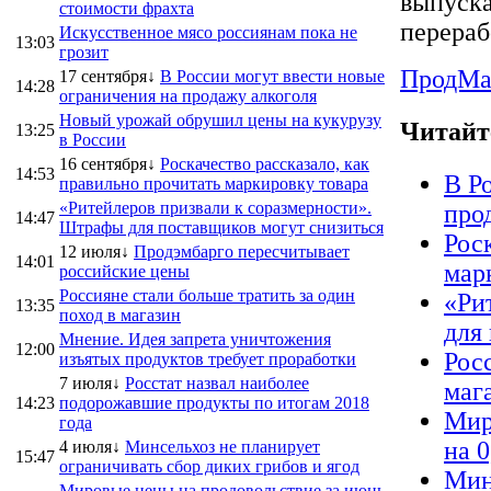
выпуска
стоимости фрахта
перераб
Искусственное мясо россиянам пока не
13:03
грозит
ПродMa
17 сентября↓
В России могут ввести новые
14:28
ограничения на продажу алкоголя
Новый урожай обрушил цены на кукурузу
Читайт
13:25
в России
16 сентября↓
Роскачество рассказало, как
14:53
В Р
правильно прочитать маркировку товара
«Ритейлеров призвали к соразмерности».
про
14:47
Штрафы для поставщиков могут снизиться
Рос
12 июля↓
Продэмбарго пересчитывает
14:01
мар
российские цены
Россияне стали больше тратить за один
«Ри
13:35
поход в магазин
для
Мнение. Идея запрета уничтожения
12:00
Рос
изъятых продуктов требует проработки
7 июля↓
Росстат назвал наиболее
маг
14:23
подорожавшие продукты по итогам 2018
Мир
года
на 
4 июля↓
Минсельхоз не планирует
15:47
ограничивать сбор диких грибов и ягод
Мин
Мировые цены на продовольствие за июнь