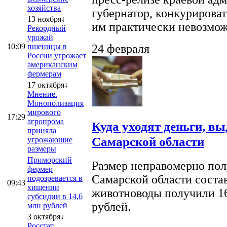
хозяйства
губернатор, конкурироват
13 ноября↓
им практически невозможно
Рекордный
урожай
10:09
пшеницы в
24 февраля
России угрожает
американским
фермерам
17 октября↓
Мнение.
Монополизация
мирового
17:29
агропрома
Куда уходят деньги, в
приняла
Самарской области
угрожающие
размеры
Приморский
Размер неправомерно полу
фермер
Самарской области соста
подозревается в
09:43
хищении
животноводы получили 16
субсидии в 14,6
рублей.
млн рублей
3 октября↓
Росстат