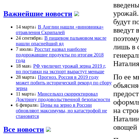
введены
урожай.
Важнейшие новости
будут п
14 марта↓
В Англии нашли «виновника»
введут 
отравления Скрипалей
поэтому
24 сентября↓
В пищевом пальмовом масле
нашли опаснейший яд
лишь в 
7 июля↓
Росстат назвал наиболее
генерал
подорожавшие продукты по итогам 2018
года
Наталия
18 мая↓
РФ увеличит урожай зерна 2019 г,
но поставки на экспорт вырастут меньше
По ее м
28 марта↓
Прогноз. Россия в 2019 году
может побить исторический рекорд по сбору
объясня
зерна
предост
11 марта↓
Минсельхоз скорректировал
Доктрину продовольственной безопасности
оформля
6 февраля↓
Цены на зерно в России
на стро
обновляют максимумы, но катастрофой не
становятся
Наталии
овощей 
Все новости