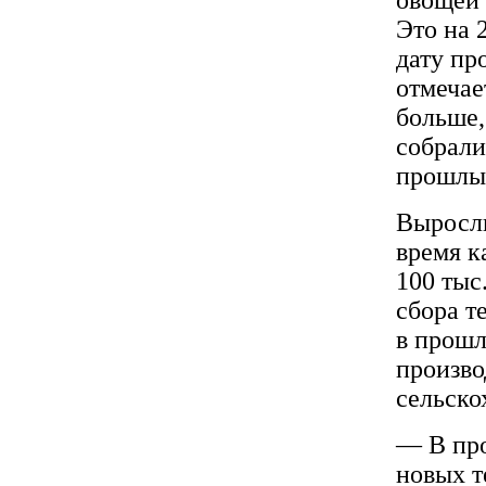
Это на 
дату пр
отмечае
больше,
собрали
прошлы
Выросли
время к
100 тыс.
сбора т
в прошл
произво
сельско
— В про
новых т