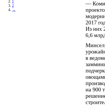
1
— Коми
2
проекто
→
модерни
2017 го
Из них 
6,6 млр
Минсель
урожайн
в ведом
заммини
подчерк
овощами
произво
на 900 
решение
строите