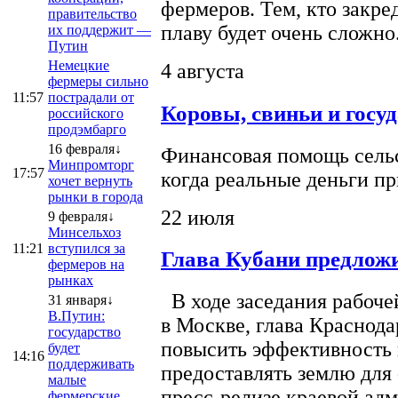
фермеров. Тем, кто закре
правительство
плаву будет очень сложно
их поддержит —
Путин
Немецкие
4 августа
фермеры сильно
11:57
пострадали от
Коровы, свиньи и госу
российского
продэмбарго
16 февраля↓
Финансовая помощь сельс
Минпромторг
17:57
когда реальные деньги п
хочет вернуть
рынки в города
22 июля
9 февраля↓
Минсельхоз
11:21
вступился за
Глава Кубани предложи
фермеров на
рынках
В ходе заседания рабоче
31 января↓
В.Путин:
в Москве, глава Краснод
государство
повысить эффективность 
будет
14:16
поддерживать
предоставлять землю для 
малые
пресс-релизе краевой ад
фермерские