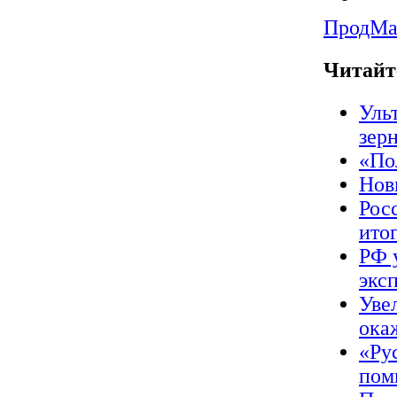
ПродMa
Читайт
Уль
зер
«По
Нов
Рос
ито
РФ 
экс
Уве
ока
«Ру
пом