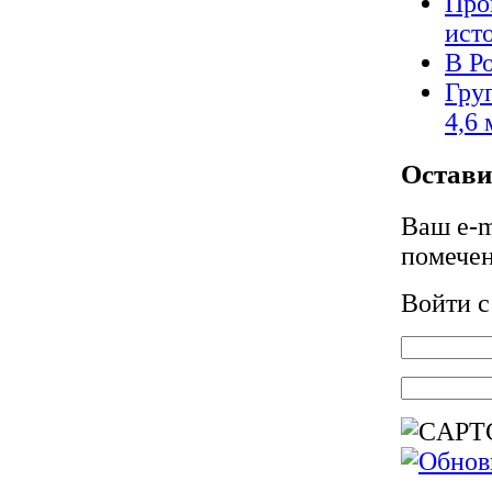
Про
ист
В Р
Гру
4,6 
Остави
Ваш e-m
помече
Войти 