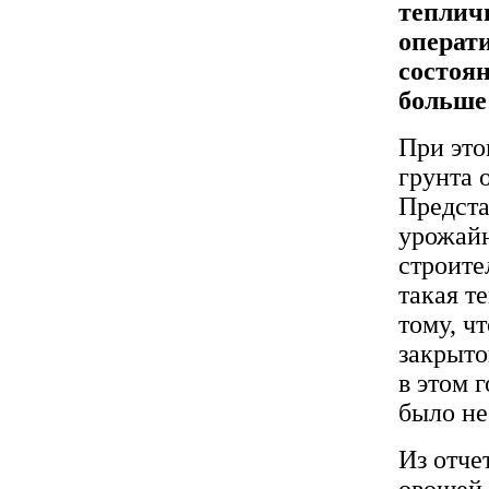
теплич
операти
состоя
больше 
При это
грунта 
Предста
урожайн
строите
такая т
тому, ч
закрыто
в этом 
было не
Из отче
овощей 