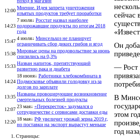
поход в магазин
несколь
Мнение. Идея запрета уничтожения
12:00
изъятых продуктов требует проработки
сейчас 
7 июля↓
Росстат назвал наиболее
существ
14:23
подорожавшие продукты по итогам 2018
«Извест
года
4 июля↓
Минсельхоз не планирует
15:47
ограничивать сбор диких грибов и ягод
Он доба
Мировые цены на продовольствие за июнь
приведе
15:38
снизились на 0,3%
Назван напиток, препятствующий
— Рост 
15:33
развитию рака и диабета
привяза
18 июня↓
Работники хлебокомбината в
14:24
Подмосковье объявили голодовку из-за
потреби
долгов по зарплате
Названы провоцирующие возникновение
В Минсе
13:35
смертельных болезней продукты
государ
23 мая↓
«Перекресток» задумался о
12:07
сотрудничестве с сервисами доставки еды
этом го
18 мая↓
РФ увеличит урожай зерна 2019 г,
произве
12:20
но поставки на экспорт вырастут меньше
год наз
Страницы: