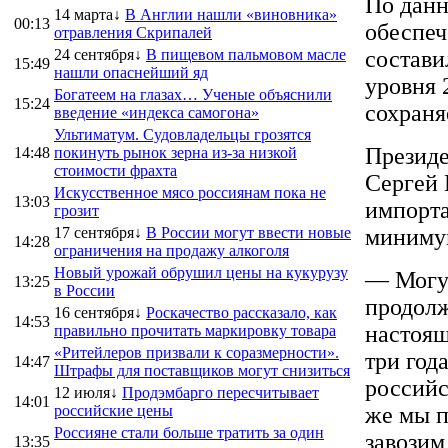
По данн
14 марта↓
В Англии нашли «виновника»
00:13
обеспеч
отравления Скрипалей
24 сентября↓
В пищевом пальмовом масле
состави
15:49
нашли опаснейший яд
уровня 
Богатеем на глазах… Ученые объяснили
15:24
сохраня
введение «индекса самогона»
Ультиматум. Судовладельцы грозятся
Президе
14:48
покинуть рынок зерна из-за низкой
стоимости фрахта
Сергей 
Искусственное мясо россиянам пока не
13:03
импорта
грозит
17 сентября↓
В России могут ввести новые
миниму
14:28
ограничения на продажу алкоголя
Новый урожай обрушил цены на кукурузу
— Могу 
13:25
в России
продолж
16 сентября↓
Роскачество рассказало, как
14:53
настоящ
правильно прочитать маркировку товара
«Ритейлеров призвали к соразмерности».
три год
14:47
Штрафы для поставщиков могут снизиться
российс
12 июля↓
Продэмбарго пересчитывает
14:01
российские цены
же мы п
Россияне стали больше тратить за один
завозим
13:35