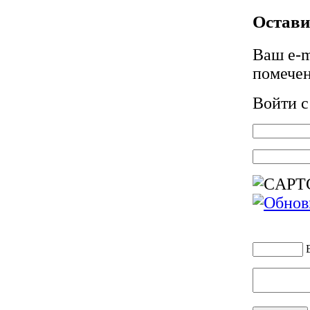
Остави
Ваш e-m
помече
Войти 