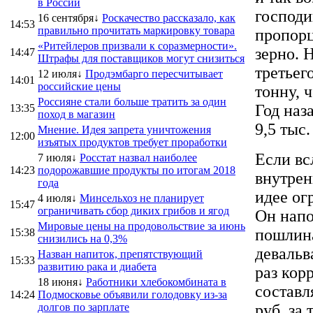
в России
господи
16 сентября↓
Роскачество рассказало, как
14:53
правильно прочитать маркировку товара
пропорц
«Ритейлеров призвали к соразмерности».
зерно. 
14:47
Штрафы для поставщиков могут снизиться
третьего
12 июля↓
Продэмбарго пересчитывает
14:01
российские цены
тонну, ч
Россияне стали больше тратить за один
Год наз
13:35
поход в магазин
9,5 тыс.
Мнение. Идея запрета уничтожения
12:00
изъятых продуктов требует проработки
Если вс
7 июля↓
Росстат назвал наиболее
14:23
подорожавшие продукты по итогам 2018
внутрен
года
идее ог
4 июля↓
Минсельхоз не планирует
15:47
ограничивать сбор диких грибов и ягод
Он напо
Мировые цены на продовольствие за июнь
пошлина
15:38
снизились на 0,3%
девальв
Назван напиток, препятствующий
15:33
развитию рака и диабета
раз кор
18 июня↓
Работники хлебокомбината в
составл
14:24
Подмосковье объявили голодовку из-за
долгов по зарплате
руб. за 