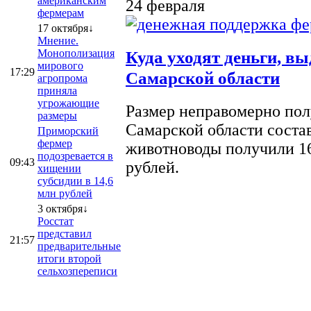
американским
24 февраля
фермерам
17 октября↓
Мнение.
Монополизация
Куда уходят деньги, в
мирового
17:29
Самарской области
агропрома
приняла
угрожающие
Размер неправомерно полу
размеры
Самарской области соста
Приморский
фермер
животноводы получили 16
подозревается в
09:43
рублей.
хищении
субсидии в 14,6
млн рублей
3 октября↓
Росстат
представил
21:57
предварительные
итоги второй
сельхозпереписи