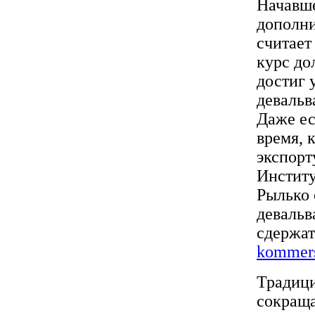
Начавше
дополни
считает
курс до
достиг 
девальв
Даже ес
время, 
экспорт
Институ
Рылько 
девальв
сдержат
kommers
Традици
сокраща