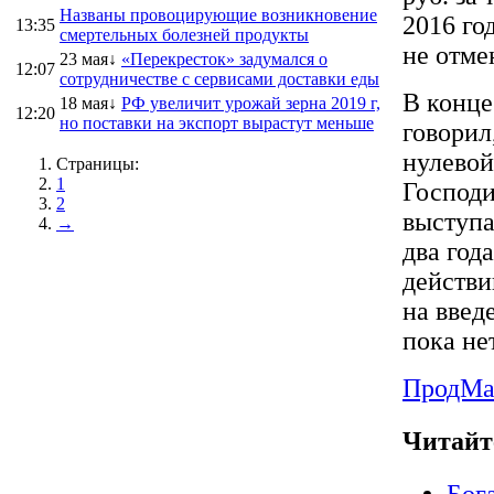
Названы провоцирующие возникновение
2016 го
13:35
смертельных болезней продукты
не отме
23 мая↓
«Перекресток» задумался о
12:07
сотрудничестве с сервисами доставки еды
В конце
18 мая↓
РФ увеличит урожай зерна 2019 г,
12:20
но поставки на экспорт вырастут меньше
говорил
нулевой
Страницы:
1
Господи
2
выступа
→
два год
действи
на введ
пока нет
ПродMa
Читайт