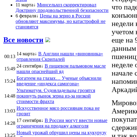
11 марта↓
Минсельхоз скорректировал
что пад
Доктрину продовольственной безопасности
конъюнк
6 февраля↓
Цены на зерно в России
обновляют максимумы, но катастрофой не
недели 
становятся
учетом 
Все новости
еще на 
данным 
14 марта↓
В Англии нашли «виновника»
пшеницу
00:13
отравления Скрипалей
неделе 
24 сентября↓
В пищевом пальмовом масле
15:49
нашли опаснейший яд
начале 
Богатеем на глазах… Ученые объяснили
напомин
15:24
введение «индекса самогона»
Аркадий
Ультиматум. Судовладельцы грозятся
14:48
покинуть рынок зерна из-за низкой
стоимости фрахта
Мировой
Искусственное мясо россиянам пока не
Америке
13:03
грозит
покупат
17 сентября↓
В России могут ввести новые
14:28
ограничения на продажу алкоголя
сдержив
Новый урожай обрушил цены на кукурузу
и так в
13:25