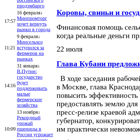
российского
продэмбарго
Коровы, свиньи и госу
16 февраля↓
Минпромторг
17:57
хочет вернуть
Финансовая помощь сельс
рынки в города
когда реальные деньги п
9 февраля↓
Минсельхоз
22 июля
11:21
вступился за
фермеров на
рынках
Глава Кубани предложи
31 января↓
В.Путин:
государство
В ходе заседания рабоче
будет
14:16
в Москве, глава Краснод
поддерживать
малые
повысить эффективность 
фермерские
предоставлять землю для 
хозяйства
пресс-релизе краевой ад
13 ноября↓
Рекордный
губернатор, конкурироват
урожай
им практически невозможно
10:09
пшеницы в
России угрожает