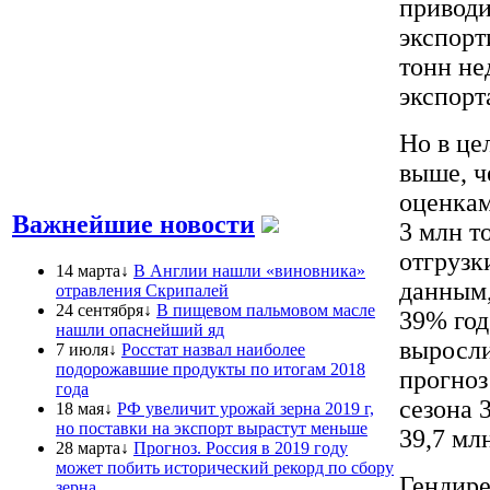
приводи
экспорт
тонн не
экспорт
Но в це
выше, ч
оценкам
Важнейшие новости
3 млн т
отгрузк
14 марта↓
В Англии нашли «виновника»
данным,
отравления Скрипалей
24 сентября↓
В пищевом пальмовом масле
39% год
нашли опаснейший яд
выросли
7 июля↓
Росстат назвал наиболее
подорожавшие продукты по итогам 2018
прогноз
года
сезона 
18 мая↓
РФ увеличит урожай зерна 2019 г,
но поставки на экспорт вырастут меньше
39,7 мл
28 марта↓
Прогноз. Россия в 2019 году
может побить исторический рекорд по сбору
Гендире
зерна