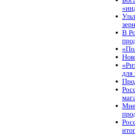
Бог
«ин
Уль
зер
В Р
про
«По
Нов
«Ри
для
Про
Рос
маг
Мне
про
Рос
ито