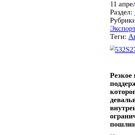
11 апре
Раздел:
Рубрик
Экспор
Теги:
А
Резкое
поддерж
которог
девальв
внутре
ограни
пошлин