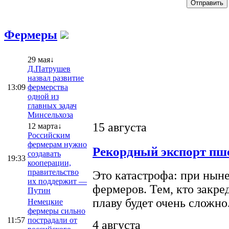
Фермеры
29 мая↓
Д.Патрушев
назвал развитие
13:09
фермерства
одной из
главных задач
Минсельхоза
15 августа
12 марта↓
Российским
фермерам нужно
Рекордный экспорт пше
создавать
19:33
кооперации,
правительство
Это катастрофа: при ныне
их поддержит —
фермеров. Тем, кто закре
Путин
плаву будет очень сложно
Немецкие
фермеры сильно
11:57
пострадали от
4 августа