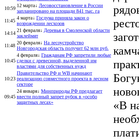
12 марта↓
Лесовосстановление в России
рядо
10:59
запланировано на площади 841 тыс. га
4 марта↓
Госдума приняла закон о
рест
11:45
возрождении лесхозов
21 февраля↓
Деревья в Смоленской области
14:14
заго
заклеймят
20 февраля↓
На лесоустройство
11:48
камч
Новгородская область получит 62 млн руб.
4 февраля↓
Гражданам РФ запретили любые
прак
10:45
сделки с древесиной, выделенной им
властями для собственных нужд
Правительство РФ и WB начинают
Богу
10:23
реализацию совместного проекта в лесном
секторе
новог
24 января↓
Минприроды РФ предлагает
09:45
ввести полный запрет рубок в «особо
«В н
защитных лесах»
необ
плати