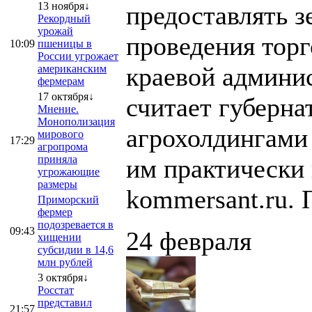
13 ноября↓
предоставлять з
Рекордный
урожай
проведения торг
10:09
пшеницы в
России угрожает
краевой админи
американским
фермерам
17 октября↓
считает губерна
Мнение.
Монополизация
агрохолдингами 
мирового
17:29
агропрома
приняла
им практически 
угрожающие
размеры
kommersant.ru. П
Приморский
фермер
подозревается в
09:43
24 февраля
хищении
субсидии в 14,6
млн рублей
3 октября↓
Росстат
представил
21:57