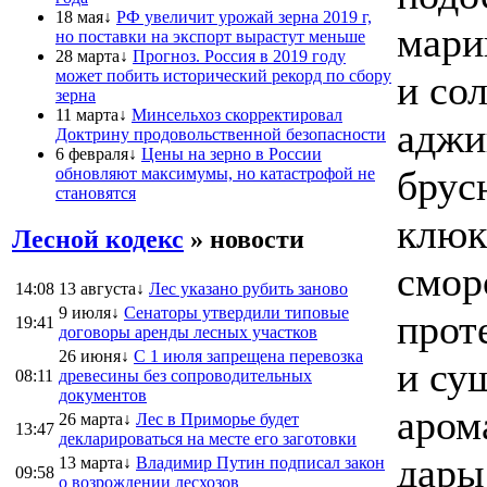
18 мая↓
РФ увеличит урожай зерна 2019 г,
мари
но поставки на экспорт вырастут меньше
28 марта↓
Прогноз. Россия в 2019 году
может побить исторический рекорд по сбору
и со
зерна
11 марта↓
Минсельхоз скорректировал
аджи
Доктрину продовольственной безопасности
6 февраля↓
Цены на зерно в России
брус
обновляют максимумы, но катастрофой не
становятся
клюк
Лесной кодекс
» новости
смор
14:08
13 августа↓
Лес указано рубить заново
9 июля↓
Сенаторы утвердили типовые
прот
19:41
договоры аренды лесных участков
26 июня↓
С 1 июля запрещена перевозка
и су
08:11
древесины без сопроводительных
документов
аром
26 марта↓
Лес в Приморье будет
13:47
декларироваться на месте его заготовки
дары
13 марта↓
Владимир Путин подписал закон
09:58
о возрождении лесхозов