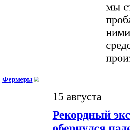
мы с
проб
ними
сред
прои
Фермеры
15 августа
Рекордный эк
обернулся пад