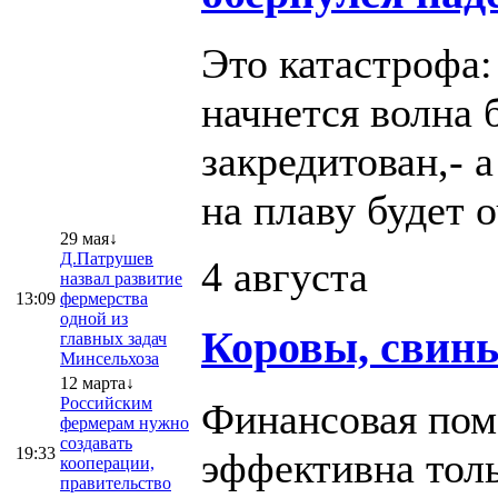
Это катастрофа:
начнется волна 
закредитован,- 
на плаву будет 
29 мая↓
Д.Патрушев
4 августа
назвал развитие
13:09
фермерства
одной из
Коровы, свинь
главных задач
Минсельхоза
12 марта↓
Российским
Финансовая пом
фермерам нужно
создавать
19:33
эффективна толь
кооперации,
правительство