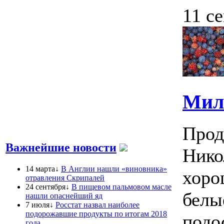
11 с
Мил
Прод
Важнейшие новости
Нико
14 марта↓
В Англии нашли «виновника»
хоро
отравления Скрипалей
24 сентября↓
В пищевом пальмовом масле
белы
нашли опаснейший яд
7 июля↓
Росстат назвал наиболее
подорожавшие продукты по итогам 2018
подо
года