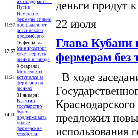
деньги придут 
их поддержит —
Путин
Немецкие
фермеры сильно
22 июля
11:57
пострадали от
российского
продэмбарго
Глава Кубани 
16 февраля↓
Минпромторг
17:57
фермерам без 
хочет вернуть
рынки в города
9 февраля↓
Минсельхоз
В ходе заседан
11:21
вступился за
фермеров на
Государственног
рынках
31 января↓
Краснодарского
В.Путин:
государство
будет
предложил повы
14:16
поддерживать
малые
использования 
фермерские
хозяйства