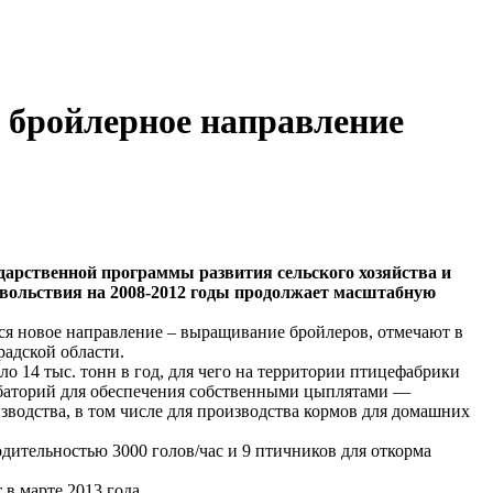
 бройлерное направление
дарственной программы развития сельского хозяйства и
овольствия на 2008-2012 годы продолжает масштабную
ся новое направление – выращивание бройлеров, отмечают в
адской области.
ло 14 тыс. тонн в год, для чего на территории птицефабрики
убаторий для обеспечения собственными цыплятами —
зводства, в том числе для производства кормов для домашних
ительностью 3000 голов/час и 9 птичников для откорма
 в марте 2013 года.