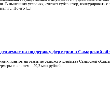
и. В нынешних условиях, считает губернатор, конкурировать с 
nt.ru. По его [...]
ыделяемые на поддержку фермеров в Самарской об
нных грантов на развитие сельского хозяйства Самарской облас
ермеры со стажем – 29,3 млн рублей.