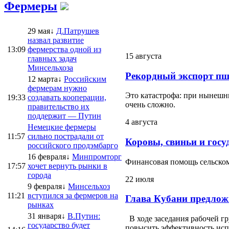
Фермеры
29 мая↓
Д.Патрушев
назвал развитие
13:09
фермерства одной из
15 августа
главных задач
Минсельхоза
Рекордный экспорт пш
12 марта↓
Российским
фермерам нужно
Это катастрофа: при нынешни
19:33
создавать кооперации,
очень сложно.
правительство их
поддержит — Путин
4 августа
Немецкие фермеры
11:57
сильно пострадали от
Коровы, свиньи и госу
российского продэмбарго
16 февраля↓
Минпромторг
Финансовая помощь сельскому
17:57
хочет вернуть рынки в
города
22 июля
9 февраля↓
Минсельхоз
11:21
вступился за фермеров на
Глава Кубани предлож
рынках
31 января↓
В.Путин:
В ходе заседания рабочей г
государство будет
повысить эффективность испо