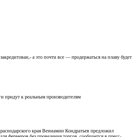
закредитован,- а это почти все — продержаться на плаву будет
ьги придут к реальным производителям
 Краснодарского края Вениамин Кондратьев предложил
ля фермеров без проведения торгов, сообщается в пресс-