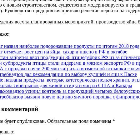
о с новым строительством, существенно модернизируется и тра
ц. Руководство предприятия приняло решение перейти на содер
дения всех запланированных мероприятий, производство яйца буд
кже:
ат назвал наиболее подорожавшие продукты по итогам 2018 года
т отмечает рост цен на яйца, сахар и пшено в РФ в октябре
стан запретил ввоз продукции 36 птицефабрик РФ из-за птичьег
и субпродукты птицы стали лидерами в мясном экспорте РФ в 
 с продажи сняли 200 млн яиц из-за возможной вспышки сальм
требнадзор дал рекомендации по выбору куличей и яиц к Пасхе
е названы продукты, которые категорически нельзя хранить в п
крыла свой рынок для живой птицы и яиц из США и Канады
льхознадзор усилил контроль за продукцией четырех белорусски
требнадзор выявил новую партию яичного порошка с фипронило
 комментарий
не будет опубликован. Обязательные поля помечены
*
омощью: