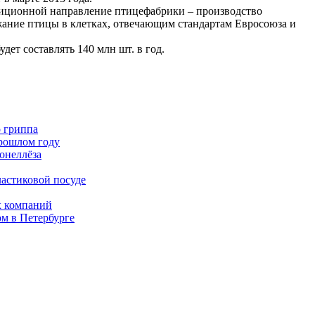
диционной направление птицефабрики – производство
жание птицы в клетках, отвечающим стандартам Евросоюза и
ет составлять 140 млн шт. в год.
о гриппа
прошлом году
онеллёза
ластиковой посуде
х компаний
м в Петербурге