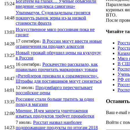
Богатеем на глазах… Ученые объяснили
15:24
Параллельн
введение «индекса самогона»
куриных яи
Ультиматум. Судовладельцы грозятся
ВТО.
14:48
покинуть рынок зерна из-за низкой
После прове
стоимости фрахта
Искусственное мясо россиянам пока не
Читайте та
13:03
грозит
17 сентября↓
В России могут ввести новые
Росст
14:28
ограничения на продажу алкоголя
Росста
Новый урожай обрушил цены на кукурузу
Казах
13:25
в России
Мясо 
В США
16 сентября↓
Роскачество рассказало, как
14:53
Роспо
правильно прочитать маркировку товара
Учены
«Ритейлеров призвали к соразмерности».
14:47
РФ от
Штрафы для поставщиков могут снизиться
Россе
12 июля↓
Продэмбарго пересчитывает
Роспо
14:01
российские цены
Россияне стали больше тратить за один
Оставить
13:35
поход в магазин
Мнение. Идея запрета уничтожения
Ваш e-mail 
12:00
изъятых продуктов требует проработки
7 июля↓
Росстат назвал наиболее
Войти с п
14:23
подорожавшие продукты по итогам 2018