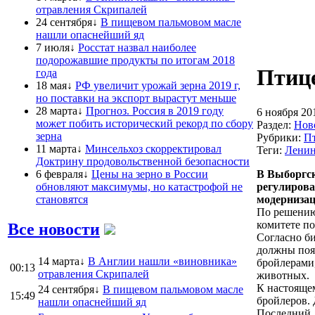
отравления Скрипалей
24 сентября↓
В пищевом пальмовом масле
нашли опаснейший яд
7 июля↓
Росстат назвал наиболее
подорожавшие продукты по итогам 2018
Птице
года
18 мая↓
РФ увеличит урожай зерна 2019 г,
но поставки на экспорт вырастут меньше
28 марта↓
Прогноз. Россия в 2019 году
6 ноября 20
может побить исторический рекорд по сбору
Раздел:
Нов
зерна
Рубрики:
П
11 марта↓
Минсельхоз скорректировал
Теги:
Ленин
Доктрину продовольственной безопасности
6 февраля↓
Цены на зерно в России
В Выборгск
обновляют максимумы, но катастрофой не
регулирова
становятся
модернизац
По решению
комитете п
Все новости
Согласно би
должны поя
14 марта↓
В Англии нашли «виновника»
бройлерами,
00:13
отравления Скрипалей
животных.
К настояще
24 сентября↓
В пищевом пальмовом масле
15:49
бройлеров. 
нашли опаснейший яд
Последний, 