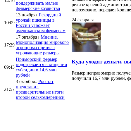
14:16
поддерживать малые
релизе краевой администраци
фермерские хозяйства
невозможно, передает kommersa
13 ноября↓
Рекордный
24 февраля
урожай пшеницы в
10:09
России угрожает
американским фермерам
17 октября↓
Мнение.
Монополизация мирового
17:29
агропрома приняла
угрожающие размеры
Приморский фермер
Куда уходят деньги, в
подозревается в хищении
09:43
субсидии в 14,6 млн
Размер неправомерно получе
рублей
получили 16,7 млн рублей, ф
3 октября↓
Росстат
представил
21:57
предварительные итоги
второй сельхозпереписи