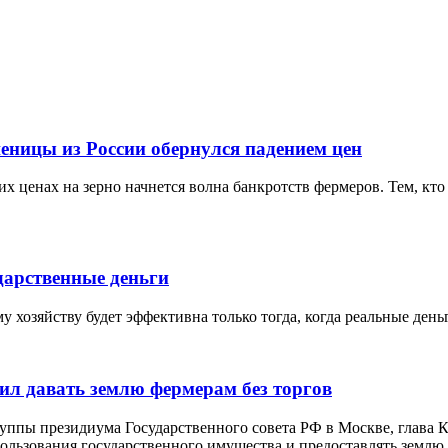
еницы из России обернулся падением цен
х ценах на зерно начнется волна банкротств фермеров. Тем, кто 
дарственные деньги
 хозяйству будет эффективна только тогда, когда реальные ден
ил давать землю фермерам без торгов
руппы президиума Государственного совета РФ в Москве, глава
льзования государственного имущества и предоставлять землю д