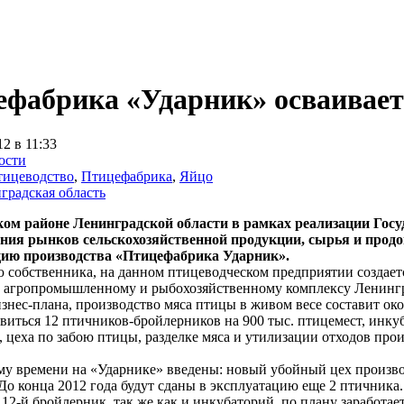
фабрика «Ударник» осваивает
12 в 11:33
ости
тицеводство
,
Птицефабрика
,
Яйцо
градская область
ом районе Ленинградской области в рамках реализации Госу
ния рынков сельскохозяйственной продукции, сырья и прод
ию производства «Птицефабрика Ударник».
 собственника, на данном птицеводческом предприятии создает
о агропромышленному и рыбохозяйственному комплексу Ленингр
знес-плана, производство мяса птицы в живом весе составит око
виться 12 птичников-бройлерников на 900 тыс. птицемест, инк
 цеха по забою птицы, разделке мяса и утилизации отходов прои
му времени на «Ударнике» введены: новый убойный цех производ
До конца 2012 года будут сданы в эксплуатацию еще 2 птичника.
12-й бройлерник, так же как и инкубаторий, по плану заработает