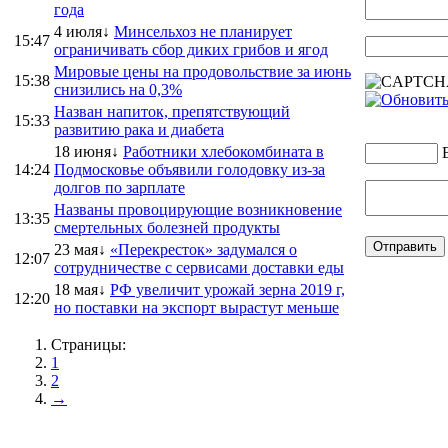
года
4 июля↓
Минсельхоз не планирует
15:47
ограничивать сбор диких грибов и ягод
Мировые цены на продовольствие за июнь
15:38
снизились на 0,3%
Назван напиток, препятствующий
15:33
развитию рака и диабета
18 июня↓
Работники хлебокомбината в
14:24
Подмосковье объявили голодовку из-за
долгов по зарплате
Названы провоцирующие возникновение
13:35
смертельных болезней продукты
23 мая↓
«Перекресток» задумался о
12:07
сотрудничестве с сервисами доставки еды
18 мая↓
РФ увеличит урожай зерна 2019 г,
12:20
но поставки на экспорт вырастут меньше
Страницы:
1
2
→