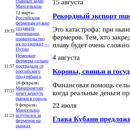
15 августа
главных задач
Минсельхоза
12 марта↓
Рекордный экспорт пше
Российским
фермерам нужно
Это катастрофа: при ныне
создавать
19:33
кооперации,
фермеров. Тем, кто закре
правительство
плаву будет очень сложно
их поддержит —
Путин
Немецкие
4 августа
фермеры сильно
11:57
пострадали от
Коровы, свиньи и госу
российского
продэмбарго
16 февраля↓
Финансовая помощь сельс
Минпромторг
17:57
когда реальные деньги п
хочет вернуть
рынки в города
22 июля
9 февраля↓
Минсельхоз
11:21
вступился за
Глава Кубани предложи
фермеров на
рынках