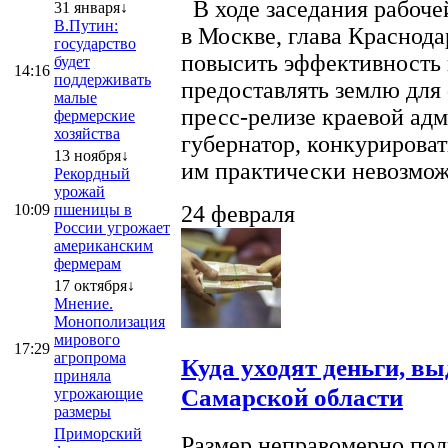
В ходе заседания рабоче
31 января↓
В.Путин:
в Москве, глава Краснод
государство
повысить эффективность 
будет
14:16
поддерживать
предоставлять землю для 
малые
пресс-релизе краевой ад
фермерские
хозяйства
губернатор, конкурироват
13 ноября↓
им практически невозможно
Рекордный
урожай
10:09
пшеницы в
24 февраля
России угрожает
американским
фермерам
17 октября↓
Мнение.
Монополизация
мирового
17:29
агропрома
Куда уходят деньги, в
приняла
Самарской области
угрожающие
размеры
Приморский
Размер неправомерно полу