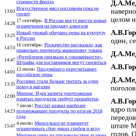
стоимости фрахта
Д.А.Ме
Искусственное мясо россиянам пока не
наверно
13:03
грозит
целом н
17 сентября↓
В России могут ввести новые
14:28
ограничения на продажу алкоголя
А.В.Гор
Новый урожай обрушил цены на кукурузу
13:25
в России
один, с
16 сентября↓
Роскачество рассказало, как
14:53
правильно прочитать маркировку товара
Д.А.Ме
«Ритейлеров призвали к соразмерности».
14:47
Штрафы для поставщиков могут снизиться
А.В.Гор
12 июля↓
Продэмбарго пересчитывает
14:01
российские цены
Д.А.Ме
Россияне стали больше тратить за один
13:35
поход в магазин
поголов
Мнение. Идея запрета уничтожения
12:00
изъятых продуктов требует проработки
А.В.Гор
7 июля↓
Росстат назвал наиболее
ядро пл
14:23
подорожавшие продукты по итогам 2018
передов
года
4 июля↓
Минсельхоз не планирует
штате М
15:47
ограничивать сбор диких грибов и ягод
голов. 
Мировые цены на продовольствие за июнь