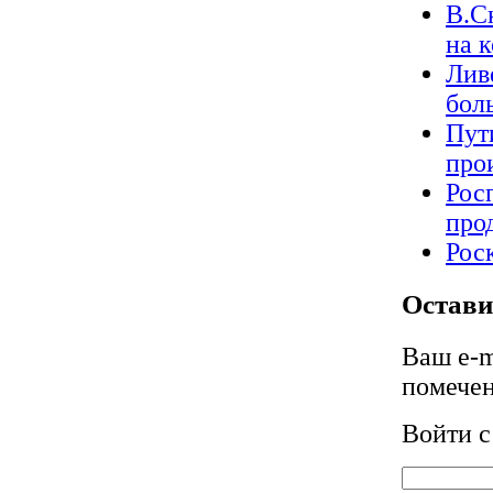
В.С
на 
Лив
бол
Пут
про
Рос
про
Рос
Остави
Ваш e-m
помече
Войти 