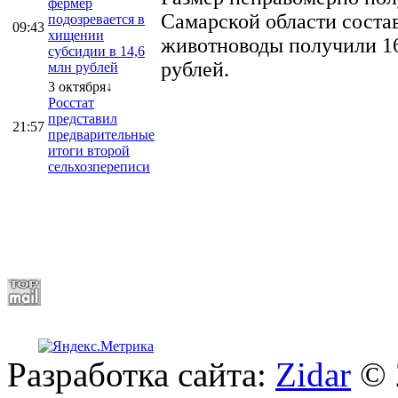
фермер
Самарской области соста
подозревается в
09:43
хищении
животноводы получили 16
субсидии в 14,6
рублей.
млн рублей
3 октября↓
Росстат
представил
21:57
предварительные
итоги второй
сельхозпереписи
Разработка сайта:
Zidar
© 