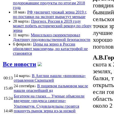
подорожавшие продукты по итогам 2018
говядин
года
бывший 
18 мая↓
РФ увеличит урожай зерна 2019 г,
но поставки на экспорт вырастут меньше
сельско
28 марта↓
Прогноз. Россия в 2019 году
точки з
может побить исторический рекорд по сбору
зерна
лучшие 
11 марта↓
Минсельхоз скорректировал
хорошо 
Доктрину продовольственной безопасности
6 февраля↓
Цены на зерно в России
поголов
обновляют максимумы, но катастрофой не
становятся
А.В.Гор
Все новости
скота к 
землях,
14 марта↓
В Англии нашли «виновника»
балки, 
00:13
отравления Скрипалей
открыты
24 сентября↓
В пищевом пальмовом масле
15:49
нашли опаснейший яд
если го
Богатеем на глазах… Ученые объяснили
область
15:24
введение «индекса самогона»
около 2
Ультиматум. Судовладельцы грозятся
14:48
покинуть рынок зерна из-за низкой