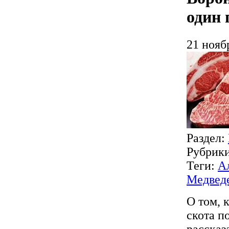
один 
21 нояб
Раздел:
Рубрик
Теги:
А
Медвед
О том, 
скота п
рассказ