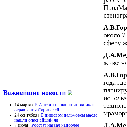
ПродMag
стеног
А.В.Гор
около 7
сферу ж
Д.А.Ме
животно
А.В.Гор
года гд
планиру
Важнейшие новости
использ
техноло
14 марта↓
В Англии нашли «виновника»
отравления Скрипалей
мраморн
24 сентября↓
В пищевом пальмовом масле
нашли опаснейший яд
Д.А.Ме
7 июля↓
Росстат назвал наиболее