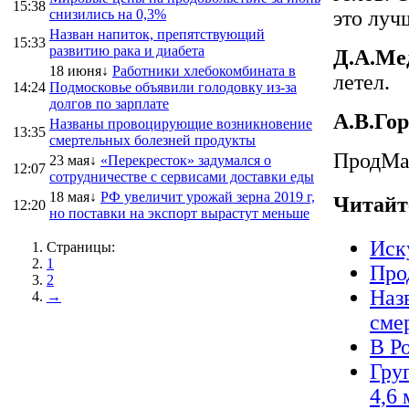
15:38
снизились на 0,3%
это луч
Назван напиток, препятствующий
15:33
развитию рака и диабета
Д.А.Ме
18 июня↓
Работники хлебокомбината в
летел.
14:24
Подмосковье объявили голодовку из-за
долгов по зарплате
А.В.Го
Названы провоцирующие возникновение
13:35
смертельных болезней продукты
ПродMa
23 мая↓
«Перекресток» задумался о
12:07
сотрудничестве с сервисами доставки еды
18 мая↓
РФ увеличит урожай зерна 2019 г,
Читайт
12:20
но поставки на экспорт вырастут меньше
Иск
Страницы:
1
Про
2
Наз
→
сме
В Р
Гру
4,6 