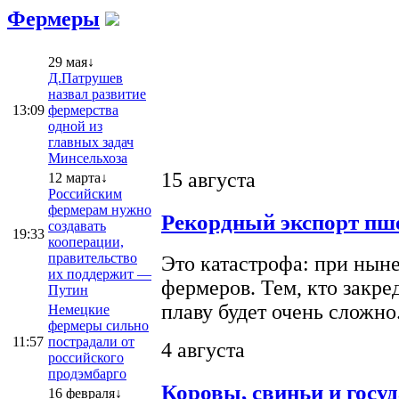
Фермеры
29 мая↓
Д.Патрушев
назвал развитие
13:09
фермерства
одной из
главных задач
Минсельхоза
15 августа
12 марта↓
Российским
фермерам нужно
Рекордный экспорт пше
создавать
19:33
кооперации,
правительство
Это катастрофа: при ныне
их поддержит —
фермеров. Тем, кто закре
Путин
плаву будет очень сложно
Немецкие
фермеры сильно
11:57
пострадали от
4 августа
российского
продэмбарго
Коровы, свиньи и госу
16 февраля↓