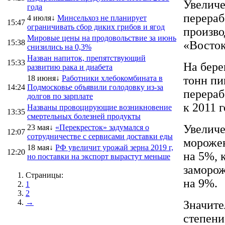
Увеличе
года
перераб
4 июля↓
Минсельхоз не планирует
15:47
ограничивать сбор диких грибов и ягод
произво
Мировые цены на продовольствие за июнь
15:38
«Восток
снизились на 0,3%
Назван напиток, препятствующий
15:33
На бере
развитию рака и диабета
18 июня↓
Работники хлебокомбината в
тонн пи
14:24
Подмосковье объявили голодовку из-за
перераб
долгов по зарплате
к 2011 г
Названы провоцирующие возникновение
13:35
смертельных болезней продукты
Увеличе
23 мая↓
«Перекресток» задумался о
12:07
сотрудничестве с сервисами доставки еды
морожен
18 мая↓
РФ увеличит урожай зерна 2019 г,
12:20
на 5%, 
но поставки на экспорт вырастут меньше
заморож
Страницы:
на 9%.
1
2
→
Значите
степени