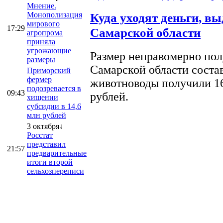
Мнение.
Монополизация
Куда уходят деньги, в
мирового
17:29
Самарской области
агропрома
приняла
угрожающие
Размер неправомерно полу
размеры
Самарской области соста
Приморский
фермер
животноводы получили 16
подозревается в
09:43
рублей.
хищении
субсидии в 14,6
млн рублей
3 октября↓
Росстат
представил
21:57
предварительные
итоги второй
сельхозпереписи