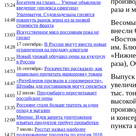
произво
Богатеем на глазах… Ученые объяснили
15:24
введение «индекса самогона»
раза и 
Ультиматум. Судовладельцы грозятся
14:48
покинуть рынок зерна из-за низкой
Весомый
стоимости фрахта
внесли 
Искусственное мясо россиянам пока не
13:03
грозит
«Восток
17 сентября↓
В России могут ввести новые
им. Блю
14:28
ограничения на продажу алкоголя
«Нижнее
Новый урожай обрушил цены на кукурузу
13:25
в России
раза), 
16 сентября↓
Роскачество рассказало, как
14:53
правильно прочитать маркировку товара
Выпуск 
«Ритейлеров призвали к соразмерности».
14:47
увеличи
Штрафы для поставщиков могут снизиться
тыс. то
12 июля↓
Продэмбарго пересчитывает
14:01
российские цены
высокой
Россияне стали больше тратить за один
13:35
произво
поход в магазин
и консе
Мнение. Идея запрета уничтожения
12:00
изъятых продуктов требует проработки
пункта 
7 июля↓
Росстат назвал наиболее
14:23
подорожавшие продукты по итогам 2018