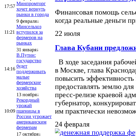
Минпромторг
17:57
хочет вернуть
Финансовая помощь сельс
рынки в города
когда реальные деньги п
9 февраля↓
Минсельхоз
22 июля
11:21
вступился за
фермеров на
рынках
Глава Кубани предложи
31 января↓
В.Путин:
государство
В ходе заседания рабоче
будет
14:16
в Москве, глава Краснод
поддерживать
малые
повысить эффективность 
фермерские
предоставлять землю для 
хозяйства
пресс-релизе краевой ад
13 ноября↓
Рекордный
губернатор, конкурироват
урожай
им практически невозможно
10:09
пшеницы в
России угрожает
американским
24 февраля
фермерам
17 октября↓