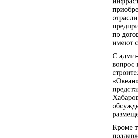
инфраст
приобре
отрасли
предпри
по дого
имеют с
С админ
вопрос 
строите
«Океан»
предста
Хабаров
обсужд
размеще
Кроме т
поддерж