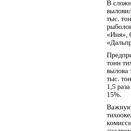
В сложн
выловил
тыс. то
рыболов
«Иня»,
«Дальпр
Предпри
тонн ти
вылова 
тыс. то
1,5 раз
15%.
Важную 
тихооке
комисси
анадром