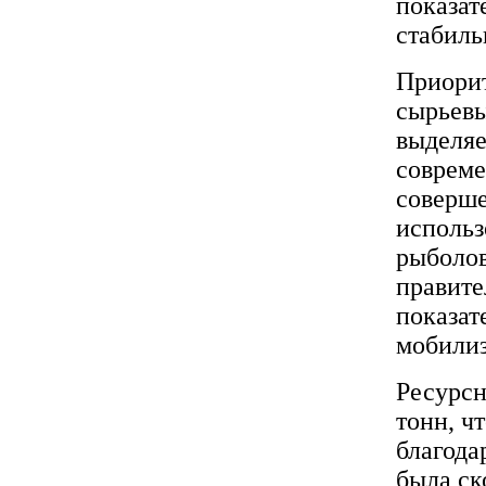
показат
стабиль
Приорит
сырьевы
выделяе
соврем
соверше
использ
рыболов
правите
показат
мобилиз
Ресурсн
тонн, ч
благода
была ск