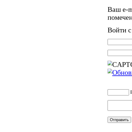
Ваш e-m
помече
Войти 