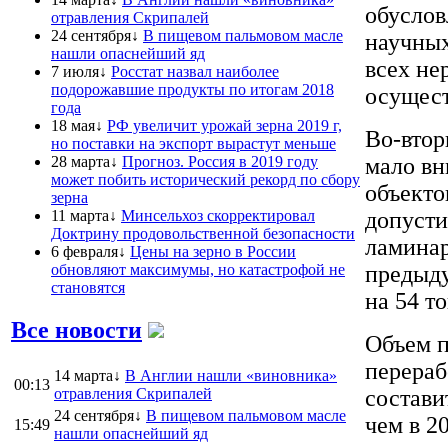
обусло
отравления Скрипалей
24 сентября↓
В пищевом пальмовом масле
научных
нашли опаснейший яд
всех не
7 июля↓
Росстат назвал наиболее
подорожавшие продукты по итогам 2018
осущес
года
18 мая↓
РФ увеличит урожай зерна 2019 г,
Во-втор
но поставки на экспорт вырастут меньше
28 марта↓
Прогноз. Россия в 2019 году
мало вн
может побить исторический рекорд по сбору
объекто
зерна
11 марта↓
Минсельхоз скорректировал
допусти
Доктрину продовольственной безопасности
ламинар
6 февраля↓
Цены на зерно в России
обновляют максимумы, но катастрофой не
предыду
становятся
на 54 т
Все новости
Объем п
перераб
14 марта↓
В Англии нашли «виновника»
00:13
отравления Скрипалей
состави
24 сентября↓
В пищевом пальмовом масле
чем в 2
15:49
нашли опаснейший яд