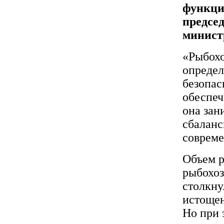
функци
предсе
минист
«Рыбохо
определ
безопас
обеспеч
она зан
сбаланс
совреме
Объем р
рыбохоз
столкну
истощен
Но при 