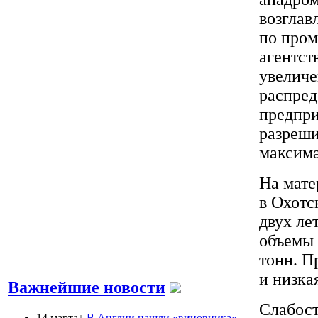
возглав
по про
агентст
увеличе
распре
предпри
разреши
максима
На мате
в Охотс
двух ле
объемы 
тонн. П
и низка
Важнейшие новости
Слабост
14 марта↓
В Англии нашли «виновника»