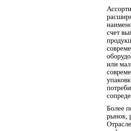
Ассорти
расширя
наимено
счет вы
продукц
совреме
оборудо
или мал
совреме
упаковк
потреби
сопреде
Более п
рынок, 
Отрасле