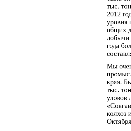
тыс. то
2012 го
уровня 
общих д
добычи 
года бол
составл
Мы очен
промысл
края. Б
тыс. то
уловов
«Совга
колхоз 
Октября