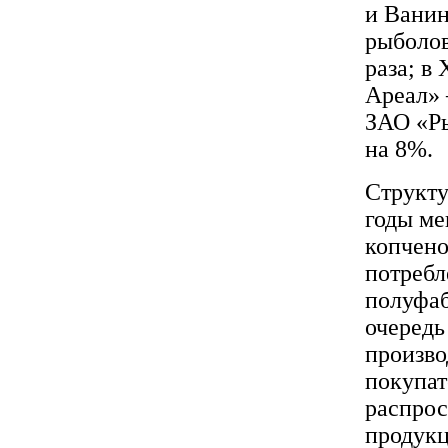
и Ванин
рыболов
раза; в
Ареал» 
ЗАО «Р
на 8%.
Структу
годы ме
копчено
потребл
полуфаб
очередь
произво
покупат
распрос
продукц