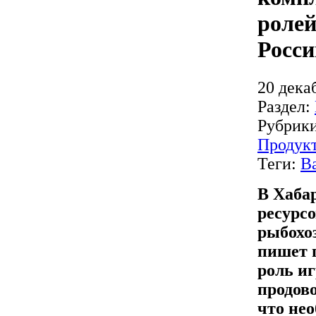
ролей
Росси
20 дека
Раздел:
Рубрик
Продук
Теги:
В
В Хаба
ресурсо
рыбохоз
пишет 
роль и
продов
что нео