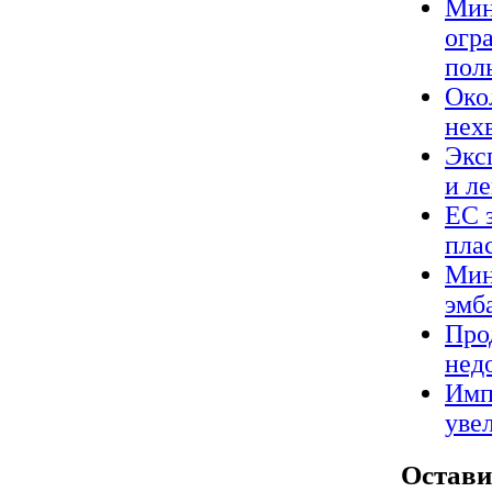
Мин
огр
пол
Око
нех
Экс
и л
ЕС 
пла
Мин
эмб
Про
нед
Имп
уве
Остави