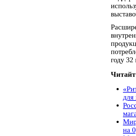
использ
выставо
Расшире
внутрен
продукц
потребл
году 32 
Читайт
«Ри
для
Рос
маг
Мир
на 