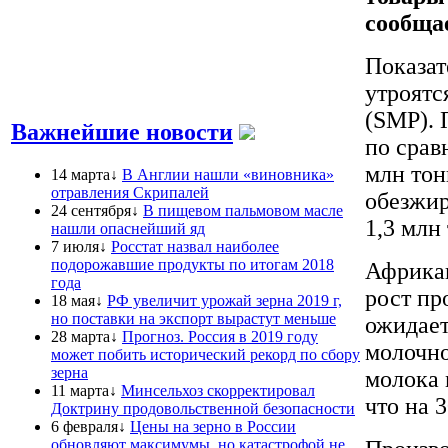
сообща
Показат
утроятс
(SMP). 
Важнейшие новости
по срав
млн тон
14 марта↓
В Англии нашли «виновника»
отравления Скрипалей
обезжир
24 сентября↓
В пищевом пальмовом масле
1,3 млн
нашли опаснейший яд
7 июля↓
Росстат назвал наиболее
подорожавшие продукты по итогам 2018
Африкан
года
рост пр
18 мая↓
РФ увеличит урожай зерна 2019 г,
но поставки на экспорт вырастут меньше
ожидает
28 марта↓
Прогноз. Россия в 2019 году
молочно
может побить исторический рекорд по сбору
зерна
молока 
11 марта↓
Минсельхоз скорректировал
что на 
Доктрину продовольственной безопасности
6 февраля↓
Цены на зерно в России
обновляют максимумы, но катастрофой не