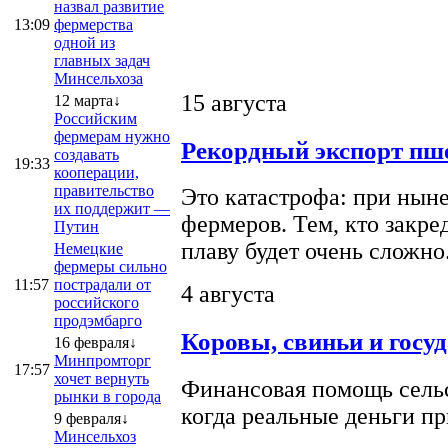
назвал развитие
13:09
фермерства
одной из
главных задач
Минсельхоза
15 августа
12 марта↓
Российским
фермерам нужно
Рекордный экспорт пше
создавать
19:33
кооперации,
правительство
Это катастрофа: при ныне
их поддержит —
фермеров. Тем, кто закре
Путин
плаву будет очень сложно
Немецкие
фермеры сильно
11:57
пострадали от
4 августа
российского
продэмбарго
Коровы, свиньи и госу
16 февраля↓
Минпромторг
17:57
хочет вернуть
Финансовая помощь сельс
рынки в города
когда реальные деньги п
9 февраля↓
Минсельхоз