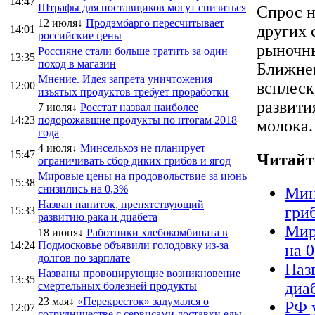
14:47
Штрафы для поставщиков могут снизиться
Спрос н
12 июля↓
Продэмбарго пересчитывает
других 
14:01
российские цены
рыночны
Россияне стали больше тратить за один
13:35
поход в магазин
Ближнем
Мнение. Идея запрета уничтожения
всплеск
12:00
изъятых продуктов требует проработки
развити
7 июля↓
Росстат назвал наиболее
14:23
подорожавшие продукты по итогам 2018
молока.
года
4 июля↓
Минсельхоз не планирует
15:47
Читайт
ограничивать сбор диких грибов и ягод
Мировые цены на продовольствие за июнь
15:38
снизились на 0,3%
Мин
Назван напиток, препятствующий
гриб
15:33
развитию рака и диабета
Мир
18 июня↓
Работники хлебокомбината в
14:24
Подмосковье объявили голодовку из-за
на 
долгов по зарплате
Наз
Названы провоцирующие возникновение
13:35
диа
смертельных болезней продукты
23 мая↓
«Перекресток» задумался о
РФ 
12:07
сотрудничестве с сервисами доставки еды