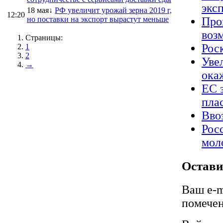
экс
18 мая↓
РФ увеличит урожай зерна 2019 г,
12:20
но поставки на экспорт вырастут меньше
Про
воз
Страницы:
Рос
1
2
Уве
→
ока
ЕС 
пла
Вво
Рос
мол
Остави
Ваш e-m
помече