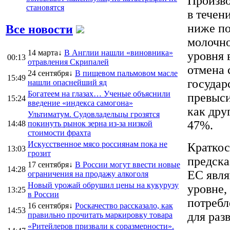
Произво
становятся
в течен
ниже по
Все новости
молочно
14 марта↓
В Англии нашли «виновника»
уровня 
00:13
отравления Скрипалей
отмена 
24 сентября↓
В пищевом пальмовом масле
15:49
государ
нашли опаснейший яд
Богатеем на глазах… Ученые объяснили
превыси
15:24
введение «индекса самогона»
как дру
Ультиматум. Судовладельцы грозятся
47%.
14:48
покинуть рынок зерна из-за низкой
стоимости фрахта
Искусственное мясо россиянам пока не
Краткос
13:03
грозит
предска
17 сентября↓
В России могут ввести новые
14:28
ЕС явля
ограничения на продажу алкоголя
Новый урожай обрушил цены на кукурузу
уровне,
13:25
в России
потребл
16 сентября↓
Роскачество рассказало, как
14:53
для раз
правильно прочитать маркировку товара
«Ритейлеров призвали к соразмерности».