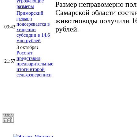
угрожающие
Размер неправомерно полу
размеры
Самарской области соста
Приморский
фермер
животноводы получили 16
подозревается в
09:43
рублей.
хищении
субсидии в 14,6
млн рублей
3 октября↓
Росстат
представил
21:57
предварительные
итоги второй
сельхозпереписи