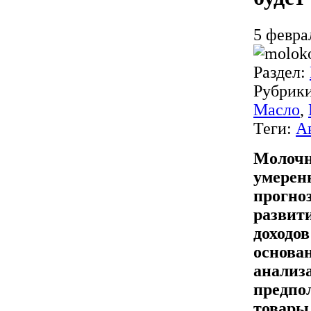
5 февра
Раздел:
Рубрик
Масло
,
Теги:
А
Молочно
умерен
прогно
развит
доходов
основан
анализ
предпол
товары