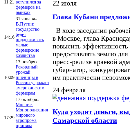
22 июля
11:21
вступился за
фермеров на
рынках
Глава Кубани предложи
31 января↓
В.Путин:
государство
В ходе заседания рабоче
будет
14:16
в Москве, глава Краснод
поддерживать
малые
повысить эффективность 
фермерские
предоставлять землю для 
хозяйства
пресс-релизе краевой ад
13 ноября↓
Рекордный
губернатор, конкурироват
урожай
им практически невозможно
10:09
пшеницы в
России угрожает
американским
24 февраля
фермерам
17 октября↓
Мнение.
Монополизация
Куда уходят деньги, в
мирового
17:29
Самарской области
агропрома
приняла