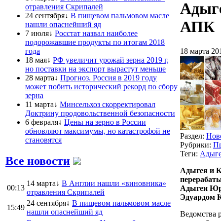
Адыге
отравления Скрипалей
24 сентября↓
В пищевом пальмовом масле
АПК
нашли опаснейший яд
7 июля↓
Росстат назвал наиболее
подорожавшие продукты по итогам 2018
года
18 марта 20
18 мая↓
РФ увеличит урожай зерна 2019 г,
но поставки на экспорт вырастут меньше
28 марта↓
Прогноз. Россия в 2019 году
может побить исторический рекорд по сбору
зерна
11 марта↓
Минсельхоз скорректировал
Доктрину продовольственной безопасности
6 февраля↓
Цены на зерно в России
обновляют максимумы, но катастрофой не
Раздел:
Нов
становятся
Рубрики:
П
Теги:
Адыг
Все новости
Адыгея и К
перерабаты
14 марта↓
В Англии нашли «виновника»
00:13
Адыгеи Юр
отравления Скрипалей
Эдуардом 
24 сентября↓
В пищевом пальмовом масле
15:49
нашли опаснейший яд
Ведомства 