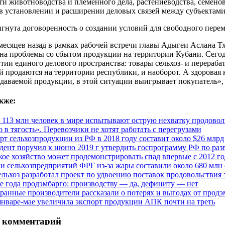
сти животноводства и племенного дела, растениеводства, семен
в установлении и расширении деловых связей между субъектами
гнута договоренность о создании условий для свободного пере
 месяцев назад в рамках рабочей встречи главы Адыгеи Аслана 
на проблемы со сбытом продукции на территории Кубани. Сегод
итии единого делового пространства: товары сельхоз- и перера
 продаются на территории республики, и наоборот. А здоровая
здаваемой продукции, в этой ситуации выигрывает покупатель»
кже:
 113 млн человек в мире испытывают острую нехватку продовол
 в тягость». Перевозчики не хотят работать с перегрузами
рт сельхозпродукции из РФ в 2018 году составит около $26 млрд
дент поручил к июню 2019 г утвердить госпрограмму РФ по раз
кое хозяйство может продемонстрировать спад впервые с 2012 го
и сельхозпредприятий ФРГ из-за жары составили около 680 млн 
льхоз разработал проект по удвоению поставок продовольствия 
е года продэмбарго: производству — да, дефициту — нет
ранные производители рассказали о потерях и выгодах от прод
январе-мае увеличила экспорт продукции АПК почти на треть
 комментарий