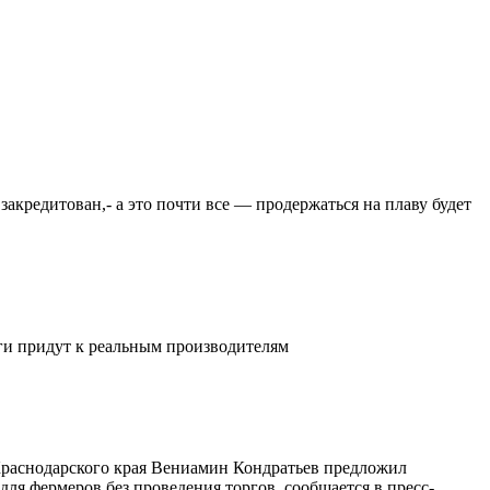
закредитован,- а это почти все — продержаться на плаву будет
ьги придут к реальным производителям
 Краснодарского края Вениамин Кондратьев предложил
ля фермеров без проведения торгов, сообщается в пресс-