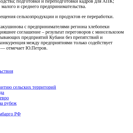
оводства; подготовки и переподготовки кадров для АПК;
 малого и среднего предпринимательства.
мещения сельхозпродукции и продуктов ее переработки.
Тхакушинова с предпринимателями региона хлебопеки
няшнее соглашение – результат переговоров с минсельхозом
батывающих предприятий Кубани без препятствий и
 конкуренция между предприятиями только содействует
, — отмечает Ю.Петров.
ьствия
витию сельских территорий
да
евро
за рубеж
эмбарго РФ