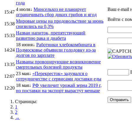
года
4 июля↓
Минсельхоз не планирует
Ваш e-mail 
15:47
ограничивать сбор диких грибов и ягод
Войти с п
Мировые цены на продовольствие за июнь
15:38
снизились на 0,3%
Назван напиток, препятствующий
15:33
развитию рака и диабета
18 июня↓
Работники хлебокомбината в
14:24
Подмосковье объявили голодовку из-за
долгов по зарплате
Названы провоцирующие возникновение
13:35
смертельных болезней продукты
23 мая↓
«Перекресток» задумался о
12:07
сотрудничестве с сервисами доставки еды
18 мая↓
РФ увеличит урожай зерна 2019 г,
12:20
но поставки на экспорт вырастут меньше
Страницы:
1
2
→