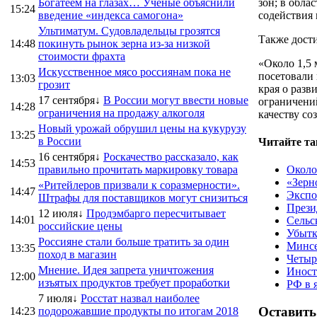
Богатеем на глазах… Ученые объяснили
зон; в обла
15:24
введение «индекса самогона»
содействия 
Ультиматум. Судовладельцы грозятся
Также дости
14:48
покинуть рынок зерна из-за низкой
стоимости фрахта
«Около 1,5
Искусственное мясо россиянам пока не
посетовали 
13:03
грозит
края о разв
17 сентября↓
В России могут ввести новые
ограничений
14:28
ограничения на продажу алкоголя
качеству со
Новый урожай обрушил цены на кукурузу
13:25
в России
Читайте та
16 сентября↓
Роскачество рассказало, как
14:53
правильно прочитать маркировку товара
Около
«Зерно
«Ритейлеров призвали к соразмерности».
14:47
Экспо
Штрафы для поставщиков могут снизиться
Прези
12 июля↓
Продэмбарго пересчитывает
14:01
Сельс
российские цены
Убытк
Россияне стали больше тратить за один
Минсе
13:35
поход в магазин
Четыр
Мнение. Идея запрета уничтожения
Иност
12:00
изъятых продуктов требует проработки
РФ в 
7 июля↓
Росстат назвал наиболее
Оставить
14:23
подорожавшие продукты по итогам 2018