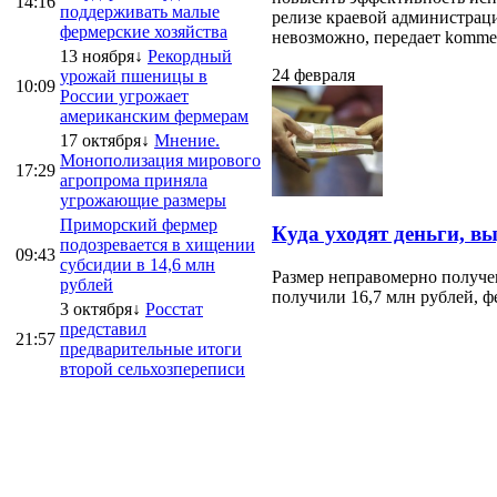
14:16
поддерживать малые
релизе краевой администраци
фермерские хозяйства
невозможно, передает kommersa
13 ноября↓
Рекордный
24 февраля
урожай пшеницы в
10:09
России угрожает
американским фермерам
17 октября↓
Мнение.
Монополизация мирового
17:29
агропрома приняла
угрожающие размеры
Приморский фермер
Куда уходят деньги, в
подозревается в хищении
09:43
субсидии в 14,6 млн
Размер неправомерно получе
рублей
получили 16,7 млн рублей, ф
3 октября↓
Росстат
представил
21:57
предварительные итоги
второй сельхозпереписи