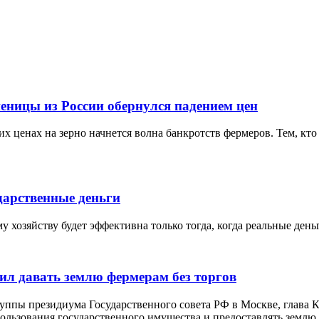
еницы из России обернулся падением цен
х ценах на зерно начнется волна банкротств фермеров. Тем, кто 
дарственные деньги
 хозяйству будет эффективна только тогда, когда реальные ден
ил давать землю фермерам без торгов
руппы президиума Государственного совета РФ в Москве, глава
льзования государственного имущества и предоставлять землю д