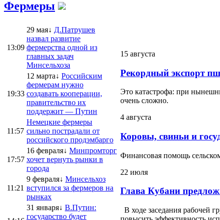
Фермеры
29 мая↓
Д.Патрушев
назвал развитие
13:09
фермерства одной из
15 августа
главных задач
Минсельхоза
Рекордный экспорт пш
12 марта↓
Российским
фермерам нужно
Это катастрофа: при нынешни
19:33
создавать кооперации,
очень сложно.
правительство их
поддержит — Путин
4 августа
Немецкие фермеры
11:57
сильно пострадали от
Коровы, свиньи и госу
российского продэмбарго
16 февраля↓
Минпромторг
Финансовая помощь сельскому
17:57
хочет вернуть рынки в
города
22 июля
9 февраля↓
Минсельхоз
11:21
вступился за фермеров на
Глава Кубани предлож
рынках
31 января↓
В.Путин:
В ходе заседания рабочей г
государство будет
повысить эффективность испо