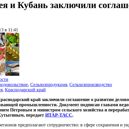
я и Кубань заключили соглаше
13 в 11:41
ости
родовольствие
,
Сельхозпродукция
,
Сельхозпроизводство
ея
,
Краснодарский край
раснодарский край заключили соглашение о развитии деловог
вающей промышленности. Документ подписан главами ведом
ием Петровым и министром сельского хозяйства и перераб
Кутыгиным, передает
ИТАР-ТАСС
.
регионов предполагают сотрудничество: в сфере сохранения и 