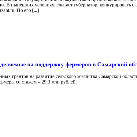
и. В нынешних условиях, считает губернатор, конкурировать с 
nt.ru. По его [...]
ыделяемые на поддержку фермеров в Самарской об
нных грантов на развитие сельского хозяйства Самарской облас
ермеры со стажем – 29,3 млн рублей.