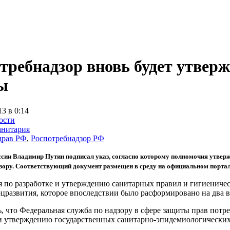
требнадзор вновь будет утвер
ы
13 в 0:14
ости
анитария
драв РФ
,
Роспотребнадзор РФ
ссии Владимир Путин подписал указ, согласно которому полномочия утвер
зору. Соответствующий документ размещен в среду на официальном порта
 по разработке и утверждению санитарных правил и гигиеническ
цразвития, которое впоследствии было расформировано на два 
, что Федеральная служба по надзору в сфере защиты прав потр
 и утверждению государственных санитарно-эпидемиологических