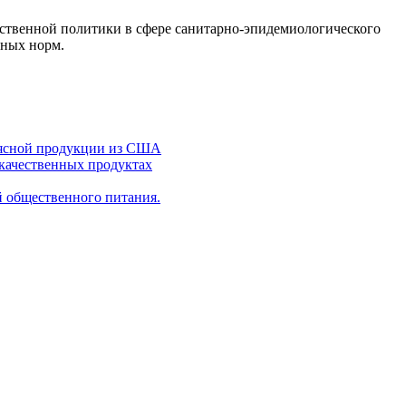
рственной политики в сфере санитарно-эпидемиологического
рных норм.
 мясной продукции из США
качественных продуктах
й общественного питания.