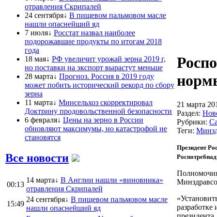
отравления Скрипалей
24 сентября↓
В пищевом пальмовом масле
нашли опаснейший яд
7 июля↓
Росстат назвал наиболее
подорожавшие продукты по итогам 2018
года
Роспо
18 мая↓
РФ увеличит урожай зерна 2019 г,
но поставки на экспорт вырастут меньше
норм
28 марта↓
Прогноз. Россия в 2019 году
может побить исторический рекорд по сбору
зерна
11 марта↓
Минсельхоз скорректировал
21 марта 20
Доктрину продовольственной безопасности
Раздел:
Нов
6 февраля↓
Цены на зерно в России
Рубрики:
С
обновляют максимумы, но катастрофой не
Теги:
Минз
становятся
Президент Ро
Все новости
Роспотребнад
Полномочия
14 марта↓
В Англии нашли «виновника»
Минздравсо
00:13
отравления Скрипалей
«Установить
24 сентября↓
В пищевом пальмовом масле
15:49
разработке
нашли опаснейший яд
президента.