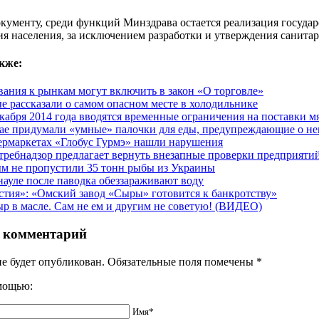
окументу, среди функций Минздрава остается реализация госуда
я населения, за исключением разработки и утверждения санита
кже:
вания к рынкам могут включить в закон «О торговле»
е рассказали о самом опасном месте в холодильнике
екабря 2014 года вводятся временные ограничения на поставки
ае придумали «умные» палочки для еды, предупреждающие о не
ермаркетах «Глобус Гурмэ» нашли нарушения
требнадзор предлагает вернуть внезапные проверки предприяти
м не пропустили 35 тонн рыбы из Украины
науле после паводка обеззараживают воду
стия»: «Омский завод «Сыры» готовится к банкротству»
ыр в масле. Сам не ем и другим не советую! (ВИДЕО)
 комментарий
не будет опубликован. Обязательные поля помечены
*
омощью:
Имя*