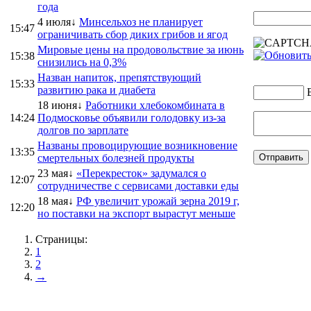
года
4 июля↓
Минсельхоз не планирует
15:47
ограничивать сбор диких грибов и ягод
Мировые цены на продовольствие за июнь
15:38
снизились на 0,3%
Назван напиток, препятствующий
15:33
развитию рака и диабета
18 июня↓
Работники хлебокомбината в
14:24
Подмосковье объявили голодовку из-за
долгов по зарплате
Названы провоцирующие возникновение
13:35
смертельных болезней продукты
23 мая↓
«Перекресток» задумался о
12:07
сотрудничестве с сервисами доставки еды
18 мая↓
РФ увеличит урожай зерна 2019 г,
12:20
но поставки на экспорт вырастут меньше
Страницы:
1
2
→