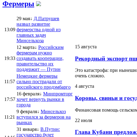
Фермеры
29 мая↓
Д.Патрушев
назвал развитие
13:09
фермерства одной из
главных задач
Минсельхоза
15 августа
12 марта↓
Российским
фермерам нужно
Рекордный экспорт пш
19:33
создавать кооперации,
правительство их
поддержит — Путин
Это катастрофа: при нынешни
очень сложно.
Немецкие фермеры
11:57
сильно пострадали от
4 августа
российского продэмбарго
16 февраля↓
Минпромторг
Коровы, свиньи и госу
17:57
хочет вернуть рынки в
города
Финансовая помощь сельскому
9 февраля↓
Минсельхоз
11:21
вступился за фермеров на
22 июля
рынках
31 января↓
В.Путин:
Глава Кубани предлож
государство будет