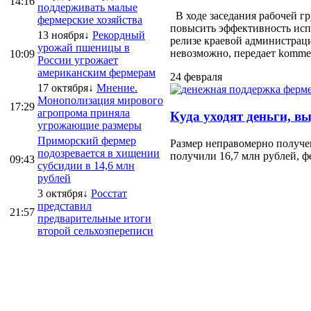
14:16
поддерживать малые
В ходе заседания рабочей г
фермерские хозяйства
повысить эффективность испо
13 ноября↓
Рекордный
релизе краевой администраци
урожай пшеницы в
невозможно, передает kommersa
10:09
России угрожает
американским фермерам
24 февраля
17 октября↓
Мнение.
Монополизация мирового
17:29
агропрома приняла
Куда уходят деньги, в
угрожающие размеры
Приморский фермер
Размер неправомерно получе
подозревается в хищении
получили 16,7 млн рублей, ф
09:43
субсидии в 14,6 млн
рублей
3 октября↓
Росстат
представил
21:57
предварительные итоги
второй сельхозпереписи