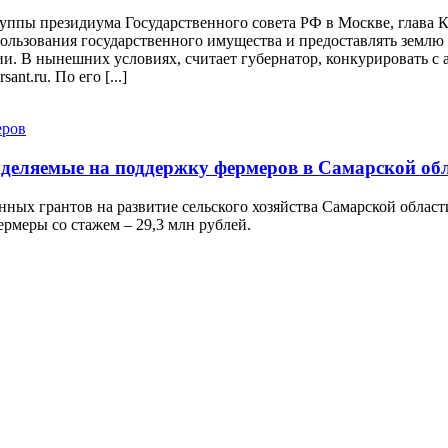
руппы президиума Государственного совета РФ в Москве, глава
льзования государственного имущества и предоставлять землю д
и. В нынешних условиях, считает губернатор, конкурировать с 
nt.ru. По его [...]
ыделяемые на поддержку фермеров в Самарской об
нных грантов на развитие сельского хозяйства Самарской облас
ермеры со стажем – 29,3 млн рублей.