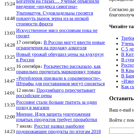
Богатеем на глазах… Ученые объяснили
15:24
введение «индекса самогона»
Согласно д
Ультиматум. Судовладельцы грозятся
благополучи
14:48
покинуть рынок зерна из-за низкой
стоимости фрахта
Читайте та
Искусственное мясо россиянам пока не
13:03
грозит
Требо
17 сентября↓
В России могут ввести новые
Учены
14:28
ограничения на продажу алкоголя
С 5 д
Новый урожай обрушил цены на кукурузу
В Кит
13:25
в России
В суп
Роспо
16 сентября↓
Роскачество рассказало, как
14:53
В Кры
правильно прочитать маркировку товара
В Бар
«Ритейлеров призвали к соразмерности».
14:47
«Изве
Штрафы для поставщиков могут снизиться
Как с
12 июля↓
Продэмбарго пересчитывает
14:01
российские цены
Оставить
Россияне стали больше тратить за один
13:35
поход в магазин
Ваш e-mail 
Мнение. Идея запрета уничтожения
12:00
изъятых продуктов требует проработки
Войти с п
7 июля↓
Росстат назвал наиболее
14:23
подорожавшие продукты по итогам 2018