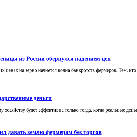
еницы из России обернулся падением цен
х ценах на зерно начнется волна банкротств фермеров. Тем, кто 
дарственные деньги
 хозяйству будет эффективна только тогда, когда реальные ден
ил давать землю фермерам без торгов