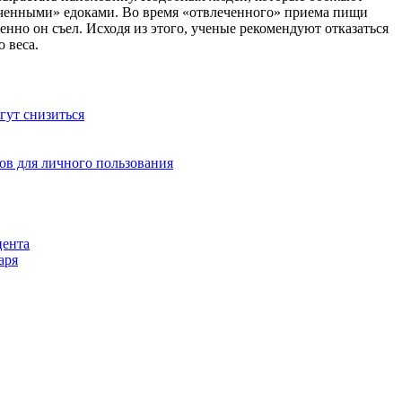
еченными» едоками. Во время «отвлеченного» приема пищи
менно он съел. Исходя из этого, ученые рекомендуют отказаться
 веса.
гут снизиться
ов для личного пользования
цента
аря