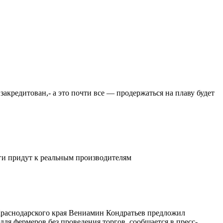
закредитован,- а это почти все — продержаться на плаву будет
ьги придут к реальным производителям
 Краснодарского края Вениамин Кондратьев предложил
ля фермеров без проведения торгов, сообщается в пресс-