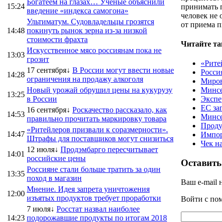
Богатеем на глазах… Ученые объяснили
15:24
принимать 
введение «индекса самогона»
человек не 
Ультиматум. Судовладельцы грозятся
от приема п
14:48
покинуть рынок зерна из-за низкой
стоимости фрахта
Читайте та
Искусственное мясо россиянам пока не
13:03
грозит
«Рите
17 сентября↓
В России могут ввести новые
Росси
14:28
ограничения на продажу алкоголя
Миров
Новый урожай обрушил цены на кукурузу
Минсе
13:25
в России
Экспе
ЕС за
16 сентября↓
Роскачество рассказало, как
14:53
Минсе
правильно прочитать маркировку товара
Проду
«Ритейлеров призвали к соразмерности».
14:47
Импор
Штрафы для поставщиков могут снизиться
Чек н
12 июля↓
Продэмбарго пересчитывает
14:01
российские цены
Оставить
Россияне стали больше тратить за один
13:35
поход в магазин
Ваш e-mail 
Мнение. Идея запрета уничтожения
12:00
изъятых продуктов требует проработки
Войти с п
7 июля↓
Росстат назвал наиболее
14:23
подорожавшие продукты по итогам 2018