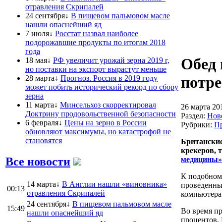
отравления Скрипалей
24 сентября↓
В пищевом пальмовом масле
нашли опаснейший яд
7 июля↓
Росстат назвал наиболее
подорожавшие продукты по итогам 2018
года
Обед 
18 мая↓
РФ увеличит урожай зерна 2019 г,
но поставки на экспорт вырастут меньше
потр
28 марта↓
Прогноз. Россия в 2019 году
может побить исторический рекорд по сбору
зерна
11 марта↓
Минсельхоз скорректировал
26 марта 20
Доктрину продовольственной безопасности
Раздел:
Нов
6 февраля↓
Цены на зерно в России
Рубрики:
П
обновляют максимумы, но катастрофой не
становятся
Британские
крекеров, 
Все новости
медицины»
К подобном
14 марта↓
В Англии нашли «виновника»
проведенных
00:13
отравления Скрипалей
компьютера
24 сентября↓
В пищевом пальмовом масле
15:49
Во время пр
нашли опаснейший яд
процентов.