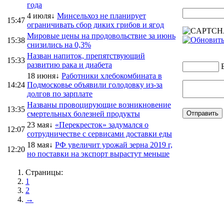
года
4 июля↓
Минсельхоз не планирует
15:47
ограничивать сбор диких грибов и ягод
Мировые цены на продовольствие за июнь
15:38
снизились на 0,3%
Назван напиток, препятствующий
15:33
развитию рака и диабета
18 июня↓
Работники хлебокомбината в
14:24
Подмосковье объявили голодовку из-за
долгов по зарплате
Названы провоцирующие возникновение
13:35
смертельных болезней продукты
23 мая↓
«Перекресток» задумался о
12:07
сотрудничестве с сервисами доставки еды
18 мая↓
РФ увеличит урожай зерна 2019 г,
12:20
но поставки на экспорт вырастут меньше
Страницы:
1
2
→