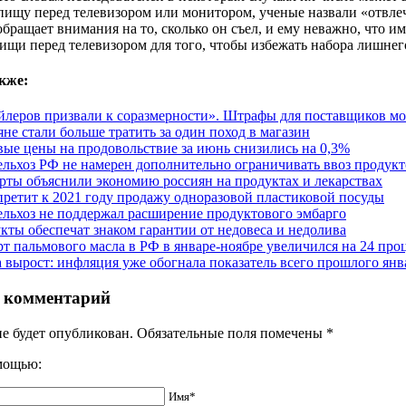
пищу перед телевизором или монитором, ученые назвали «отвл
обращает внимания на то, сколько он съел, и ему неважно, что и
ищи перед телевизором для того, чтобы избежать набора лишнего
кже:
йлеров призвали к соразмерности». Штрафы для поставщиков мо
яне стали больше тратить за один поход в магазин
ые цены на продовольствие за июнь снизились на 0,3%
льхоз РФ не намерен дополнительно ограничивать ввоз продукт
рты объяснили экономию россиян на продуктах и лекарствах
претит к 2021 году продажу одноразовой пластиковой посуды
льхоз не поддержал расширение продуктового эмбарго
кты обеспечат знаком гарантии от недовеса и недолива
т пальмового масла в РФ в январе-ноябре увеличился на 24 про
а вырост: инфляция уже обогнала показатель всего прошлого янв
 комментарий
не будет опубликован. Обязательные поля помечены
*
омощью:
Имя*