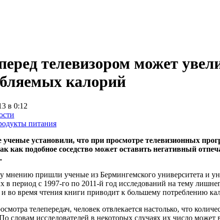
перед телевизором может увел
ебляемых калорий
13 в 0:12
ости
родукты питания
 ученые установили, что при просмотре телевизионных прог
так как подобное соседство может оставить негативный отпеч
.
у мнению пришли ученые из Бермингемского университета и ун
 в период с 1997-го по 2011-й год исследований на тему лишнег
 и во время чтения книги приводит к большему потреблению ка
осмотра телепередач, человек отвлекается настолько, что коли
 По словам исследователей в некоторых случаях их число может