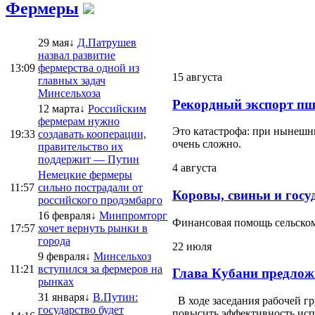
Фермеры
29 мая↓
Д.Патрушев
назвал развитие
13:09
фермерства одной из
15 августа
главных задач
Минсельхоза
Рекордный экспорт пш
12 марта↓
Российским
фермерам нужно
Это катастрофа: при нынешни
19:33
создавать кооперации,
очень сложно.
правительство их
поддержит — Путин
4 августа
Немецкие фермеры
11:57
сильно пострадали от
Коровы, свиньи и госу
российского продэмбарго
16 февраля↓
Минпромторг
Финансовая помощь сельскому
17:57
хочет вернуть рынки в
города
22 июля
9 февраля↓
Минсельхоз
11:21
вступился за фермеров на
Глава Кубани предлож
рынках
31 января↓
В.Путин:
В ходе заседания рабочей г
государство будет
повысить эффективность испо