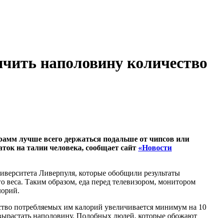
ичить наполовину количество
рамм лучше всего держаться подальше от чипсов или
аток на талии человека, сообщает сайт
«Новости
иверситета Ливерпуля, которые обобщили результаты
о веса. Таким образом, еда перед телевизором, монитором
лорий.
чество потребляемых им калорий увеличивается минимум на 10
 вырастать наполовину. Подобных людей, которые обожают