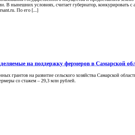
и. В нынешних условиях, считает губернатор, конкурировать с 
nt.ru. По его [...]
ыделяемые на поддержку фермеров в Самарской об
нных грантов на развитие сельского хозяйства Самарской облас
ермеры со стажем – 29,3 млн рублей.