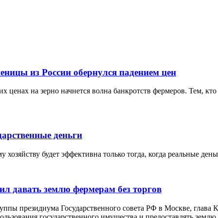
еницы из России обернулся падением цен
х ценах на зерно начнется волна банкротств фермеров. Тем, кто 
дарственные деньги
 хозяйству будет эффективна только тогда, когда реальные ден
ил давать землю фермерам без торгов
руппы президиума Государственного совета РФ в Москве, глава
льзования государственного имущества и предоставлять землю д