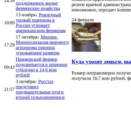
14:16
поддерживать малые
релизе краевой администраци
фермерские хозяйства
невозможно, передает kommersa
13 ноября↓
Рекордный
24 февраля
урожай пшеницы в
10:09
России угрожает
американским фермерам
17 октября↓
Мнение.
Монополизация мирового
17:29
агропрома приняла
угрожающие размеры
Приморский фермер
Куда уходят деньги, в
подозревается в хищении
09:43
субсидии в 14,6 млн
Размер неправомерно получе
рублей
получили 16,7 млн рублей, ф
3 октября↓
Росстат
представил
21:57
предварительные итоги
второй сельхозпереписи