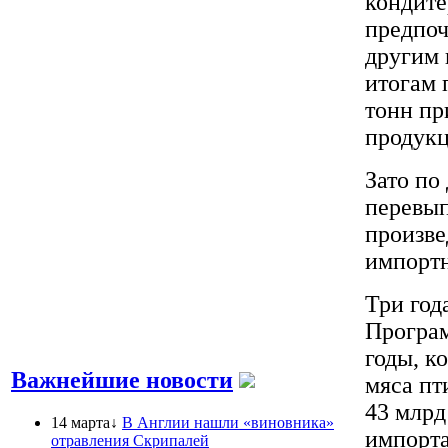
кондите
предпоч
другим 
итогам 
тонн пр
продукц
Зато по
перевып
произве
импортн
Три год
Програм
годы, к
Важнейшие новости
мяса пт
43 млрд
14 марта↓
В Англии нашли «виновника»
импорта
отравления Скрипалей