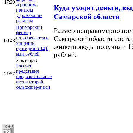
17:29
агропрома
Куда уходят деньги, в
приняла
Самарской области
угрожающие
размеры
Приморский
Размер неправомерно полу
фермер
Самарской области соста
подозревается в
09:43
хищении
животноводы получили 16
субсидии в 14,6
рублей.
млн рублей
3 октября↓
Росстат
представил
21:57
предварительные
итоги второй
сельхозпереписи