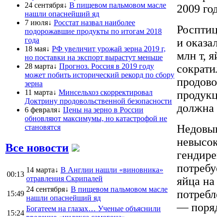
24 сентября↓
В пищевом пальмовом масле
2009 го
нашли опаснейший яд
7 июля↓
Росстат назвал наиболее
Росптиц
подорожавшие продукты по итогам 2018
года
и оказа
18 мая↓
РФ увеличит урожай зерна 2019 г,
млн т, 
но поставки на экспорт вырастут меньше
28 марта↓
Прогноз. Россия в 2019 году
сократи
может побить исторический рекорд по сбору
продово
зерна
11 марта↓
Минсельхоз скорректировал
продукц
Доктрину продовольственной безопасности
должна 
6 февраля↓
Цены на зерно в России
обновляют максимумы, но катастрофой не
Недовып
становятся
невысок
Все новости
гендире
потребу
14 марта↓
В Англии нашли «виновника»
00:13
отравления Скрипалей
яйца на
24 сентября↓
В пищевом пальмовом масле
потребл
15:49
нашли опаснейший яд
— поряд
Богатеем на глазах… Ученые объяснили
15:24