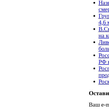
Наз
сме
Гру
4,6 
В.С
на 
Лив
бол
Росс
РФ 
Рос
про
Рос
Остави
Ваш e-m