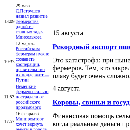
29 мая↓
Д.Патрушев
назвал развитие
13:09
фермерства
одной из
15 августа
главных задач
Минсельхоза
12 марта↓
Рекордный экспорт пше
Российским
фермерам нужно
Это катастрофа: при ныне
создавать
19:33
кооперации,
фермеров. Тем, кто закре
правительство
плаву будет очень сложно
их поддержит —
Путин
Немецкие
4 августа
фермеры сильно
11:57
пострадали от
Коровы, свиньи и госу
российского
продэмбарго
16 февраля↓
Финансовая помощь сельс
Минпромторг
17:57
когда реальные деньги п
хочет вернуть
рынки в города