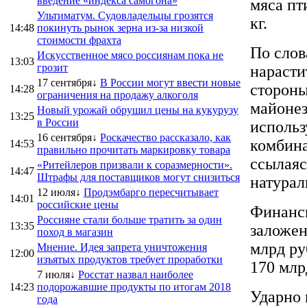
введение «индекса самогона»
мяса пт
Ультиматум. Судовладельцы грозятся
кг.
14:48
покинуть рынок зерна из-за низкой
стоимости фрахта
По слов
Искусственное мясо россиянам пока не
13:03
грозит
нарасти
17 сентября↓
В России могут ввести новые
стороны
14:28
ограничения на продажу алкоголя
майонез
Новый урожай обрушил цены на кукурузу
13:25
в России
использ
16 сентября↓
Роскачество рассказало, как
комбина
14:53
правильно прочитать маркировку товара
ссылаяс
«Ритейлеров призвали к соразмерности».
14:47
Штрафы для поставщиков могут снизиться
натурал
12 июля↓
Продэмбарго пересчитывает
14:01
российские цены
Финанс
Россияне стали больше тратить за один
13:35
заложен
поход в магазин
млрд ру
Мнение. Идея запрета уничтожения
12:00
изъятых продуктов требует проработки
170 млр
7 июля↓
Росстат назвал наиболее
14:23
подорожавшие продукты по итогам 2018
Ударно 
года