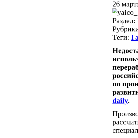
26 март
Раздел:
Рубрик
Теги:
Г
Недост
исполь
перера
россий
по про
развити
daily
.
Произво
рассчит
специал