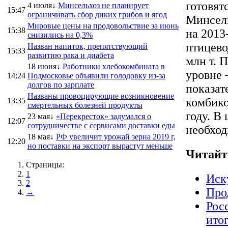
готовят
4 июля↓
Минсельхоз не планирует
15:47
ограничивать сбор диких грибов и ягод
Минсель
Мировые цены на продовольствие за июнь
15:38
на 2013
снизились на 0,3%
птицево
Назван напиток, препятствующий
15:33
развитию рака и диабета
млн т. 
18 июня↓
Работники хлебокомбината в
уровне 
14:24
Подмосковье объявили голодовку из-за
долгов по зарплате
показат
Названы провоцирующие возникновение
комбико
13:35
смертельных болезней продукты
году. В
23 мая↓
«Перекресток» задумался о
12:07
сотрудничестве с сервисами доставки еды
необход
18 мая↓
РФ увеличит урожай зерна 2019 г,
12:20
но поставки на экспорт вырастут меньше
Читайт
Страницы:
1
Иск
2
Про
→
Рос
ито