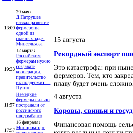
29 мая↓
Д.Патрушев
назвал развитие
13:09
фермерства
одной из
15 августа
главных задач
Минсельхоза
12 марта↓
Рекордный экспорт пше
Российским
фермерам нужно
Это катастрофа: при ныне
создавать
19:33
кооперации,
фермеров. Тем, кто закре
правительство
плаву будет очень сложно
их поддержит —
Путин
Немецкие
4 августа
фермеры сильно
11:57
пострадали от
Коровы, свиньи и госу
российского
продэмбарго
16 февраля↓
Финансовая помощь сельс
Минпромторг
17:57
когда реальные деньги п
хочет вернуть