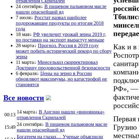
отравления Скрипалей
24 сентября↓
В пищевом пальмовом масле
российс
нашли опаснейший яд
Тбилис
7 июля↓
Росстат назвал наиболее
подорожавшие продукты по итогам 2018
минсел
года
переда
18 мая↓
РФ увеличит урожай зерна 2019 г,
но поставки на экспорт вырастут меньше
28 марта↓
Прогноз. Россия в 2019 году
Как и в
может побить исторический рекорд по сбору
Роспотр
зерна
11 марта↓
Минсельхоз скорректировал
санитар
Доктрину продовольственной безопасности
компани
6 февраля↓
Цены на зерно в России
обновляют максимумы, но катастрофой не
подключ
становятся
РФ», — 
фактиче
Все новости
российс
14 марта↓
В Англии нашли «виновника»
00:13
отравления Скрипалей
Первая 
24 сентября↓
В пищевом пальмовом масле
Грузию 
15:49
нашли опаснейший яд
местных
Богатеем на глазах… Ученые объяснили