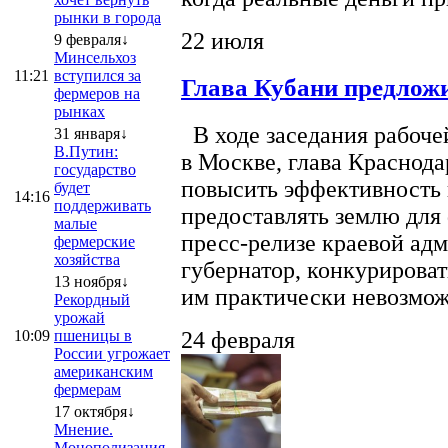
рынки в города
22 июля
9 февраля↓
Минсельхоз
11:21
вступился за
Глава Кубани предложи
фермеров на
рынках
В ходе заседания рабоче
31 января↓
В.Путин:
в Москве, глава Краснод
государство
повысить эффективность 
будет
14:16
поддерживать
предоставлять землю для 
малые
пресс-релизе краевой ад
фермерские
хозяйства
губернатор, конкурироват
13 ноября↓
им практически невозможно
Рекордный
урожай
10:09
пшеницы в
24 февраля
России угрожает
американским
фермерам
17 октября↓
Мнение.
Монополизация