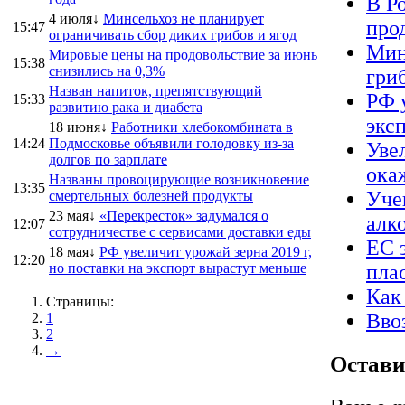
В Р
4 июля↓
Минсельхоз не планирует
про
15:47
ограничивать сбор диких грибов и ягод
Мин
Мировые цены на продовольствие за июнь
15:38
снизились на 0,3%
гриб
Назван напиток, препятствующий
РФ 
15:33
развитию рака и диабета
экс
18 июня↓
Работники хлебокомбината в
14:24
Подмосковье объявили голодовку из-за
Уве
долгов по зарплате
ока
Названы провоцирующие возникновение
13:35
Уче
смертельных болезней продукты
23 мая↓
«Перекресток» задумался о
алк
12:07
сотрудничестве с сервисами доставки еды
ЕС 
18 мая↓
РФ увеличит урожай зерна 2019 г,
12:20
но поставки на экспорт вырастут меньше
пла
Как 
Страницы:
Вво
1
2
→
Остави