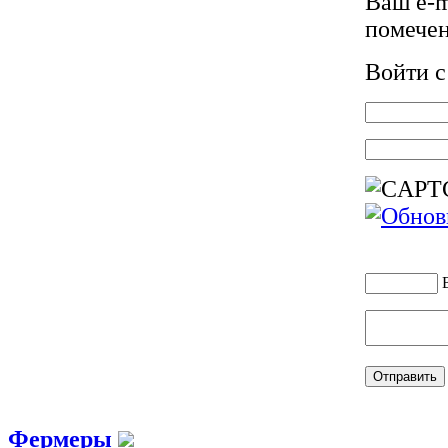
Ваш e-m
помече
Войти 
Фермеры