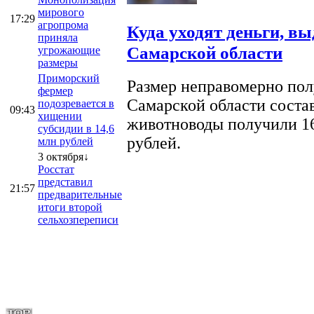
мирового
17:29
агропрома
Куда уходят деньги, в
приняла
Самарской области
угрожающие
размеры
Приморский
Размер неправомерно полу
фермер
Самарской области соста
подозревается в
09:43
хищении
животноводы получили 16
субсидии в 14,6
рублей.
млн рублей
3 октября↓
Росстат
представил
21:57
предварительные
итоги второй
сельхозпереписи