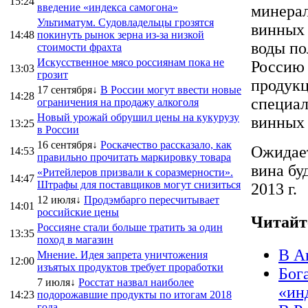
15:24
введение «индекса самогона»
минерал
Ультиматум. Судовладельцы грозятся
винных 
14:48
покинуть рынок зерна из-за низкой
воды по
стоимости фрахта
Искусственное мясо россиянам пока не
Россию 
13:03
грозит
продукц
17 сентября↓
В России могут ввести новые
14:28
специал
ограничения на продажу алкоголя
Новый урожай обрушил цены на кукурузу
винных
13:25
в России
16 сентября↓
Роскачество рассказало, как
Ожидает
14:53
правильно прочитать маркировку товара
вина бу
«Ритейлеров призвали к соразмерности».
14:47
Штрафы для поставщиков могут снизиться
2013 г.
12 июля↓
Продэмбарго пересчитывает
14:01
российские цены
Читайт
Россияне стали больше тратить за один
13:35
поход в магазин
В А
Мнение. Идея запрета уничтожения
12:00
изъятых продуктов требует проработки
Бог
7 июля↓
Росстат назвал наиболее
«ин
14:23
подорожавшие продукты по итогам 2018
года