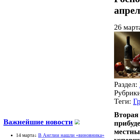
апре
26 март
Раздел:
Рубрик
Теги:
Г
Вторая
Важнейшие новости
прибуде
местны
14 марта↓
В Англии нашли «виновника»
успевши