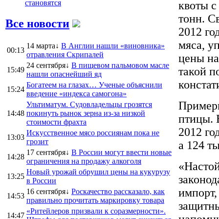
становятся
квоты с
тонн. С
Все новости
2012 го
мяса, у
14 марта↓
В Англии нашли «виновника»
00:13
отравления Скрипалей
цены на
24 сентября↓
В пищевом пальмовом масле
такой п
15:49
нашли опаснейший яд
констат
Богатеем на глазах… Ученые объяснили
15:24
введение «индекса самогона»
Примерн
Ультиматум. Судовладельцы грозятся
14:48
покинуть рынок зерна из-за низкой
птицы. 
стоимости фрахта
2012 го
Искусственное мясо россиянам пока не
13:03
грозит
а 124 т
17 сентября↓
В России могут ввести новые
14:28
ограничения на продажу алкоголя
«Настой
Новый урожай обрушил цены на кукурузу
13:25
законод
в России
импорт,
16 сентября↓
Роскачество рассказало, как
14:53
правильно прочитать маркировку товара
защитны
«Ритейлеров призвали к соразмерности».
14:47
напомни