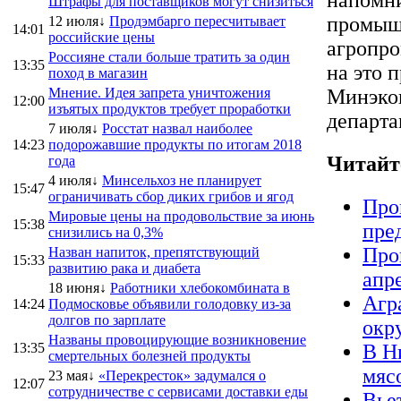
Штрафы для поставщиков могут снизиться
промышл
12 июля↓
Продэмбарго пересчитывает
14:01
российские цены
агропро
Россияне стали больше тратить за один
13:35
на это 
поход в магазин
Мнение. Идея запрета уничтожения
Минэкон
12:00
изъятых продуктов требует проработки
департа
7 июля↓
Росстат назвал наиболее
14:23
подорожавшие продукты по итогам 2018
Читайт
года
4 июля↓
Минсельхоз не планирует
15:47
ограничивать сбор диких грибов и ягод
Про
Мировые цены на продовольствие за июнь
15:38
пре
снизились на 0,3%
Про
Назван напиток, препятствующий
15:33
развитию рака и диабета
апр
18 июня↓
Работники хлебокомбината в
Агр
14:24
Подмосковье объявили голодовку из-за
долгов по зарплате
окр
Названы провоцирующие возникновение
13:35
В Н
смертельных болезней продукты
мяс
23 мая↓
«Перекресток» задумался о
12:07
сотрудничестве с сервисами доставки еды
Вье