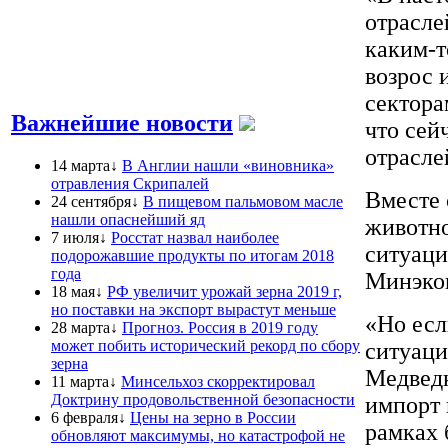
отрасле
каким-т
возрос 
сектора
Важнейшие новости
что сей
отрасле
14 марта↓
В Англии нашли «виновника»
отравления Скрипалей
Вместе 
24 сентября↓
В пищевом пальмовом масле
нашли опаснейший яд
животно
7 июля↓
Росстат назвал наиболее
ситуаци
подорожавшие продукты по итогам 2018
года
Минэко
18 мая↓
РФ увеличит урожай зерна 2019 г,
но поставки на экспорт вырастут меньше
«Но есл
28 марта↓
Прогноз. Россия в 2019 году
может побить исторический рекорд по сбору
ситуаци
зерна
Медведк
11 марта↓
Минсельхоз скорректировал
Доктрину продовольственной безопасности
импорт 
6 февраля↓
Цены на зерно в России
рамках 
обновляют максимумы, но катастрофой не