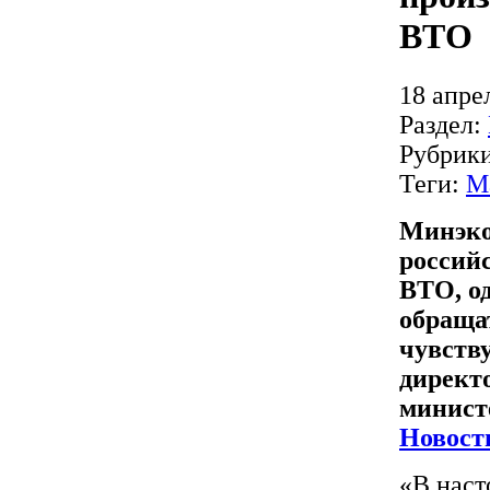
ВТО
18 апре
Раздел:
Рубрик
Теги:
М
Минэко
россий
ВТО, о
обращат
чувств
директ
минист
Новост
«В наст