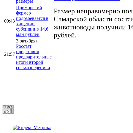
размеры
Приморский
Размер неправомерно полу
фермер
Самарской области соста
подозревается в
09:43
хищении
животноводы получили 16
субсидии в 14,6
рублей.
млн рублей
3 октября↓
Росстат
представил
21:57
предварительные
итоги второй
сельхозпереписи