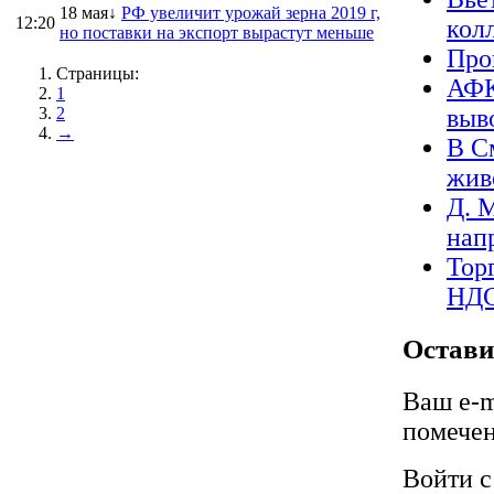
18 мая↓
РФ увеличит урожай зерна 2019 г,
12:20
кол
но поставки на экспорт вырастут меньше
Про
Страницы:
АФК
1
2
выв
→
В С
жив
Д. 
нап
Тор
НД
Остави
Ваш e-m
помече
Войти 