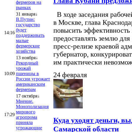
Глава Кубани предложи
фермеров на
рынках
В ходе заседания рабоче
31 января↓
В.Путин:
в Москве, глава Краснод
государство
повысить эффективность 
будет
14:16
поддерживать
предоставлять землю для 
малые
пресс-релизе краевой ад
фермерские
хозяйства
губернатор, конкурироват
13 ноября↓
им практически невозможно
Рекордный
урожай
10:09
пшеницы в
24 февраля
России угрожает
американским
фермерам
17 октября↓
Мнение.
Монополизация
мирового
17:29
агропрома
Куда уходят деньги, в
приняла
Самарской области
угрожающие