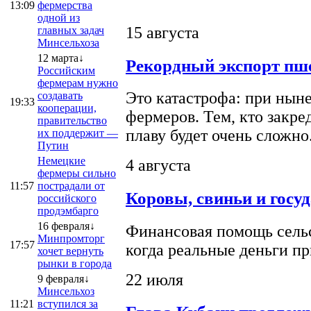
13:09
фермерства
одной из
15 августа
главных задач
Минсельхоза
12 марта↓
Рекордный экспорт пше
Российским
фермерам нужно
Это катастрофа: при ныне
создавать
19:33
кооперации,
фермеров. Тем, кто закре
правительство
плаву будет очень сложно
их поддержит —
Путин
Немецкие
4 августа
фермеры сильно
11:57
пострадали от
Коровы, свиньи и госу
российского
продэмбарго
16 февраля↓
Финансовая помощь сельс
Минпромторг
17:57
когда реальные деньги п
хочет вернуть
рынки в города
22 июля
9 февраля↓
Минсельхоз
11:21
вступился за