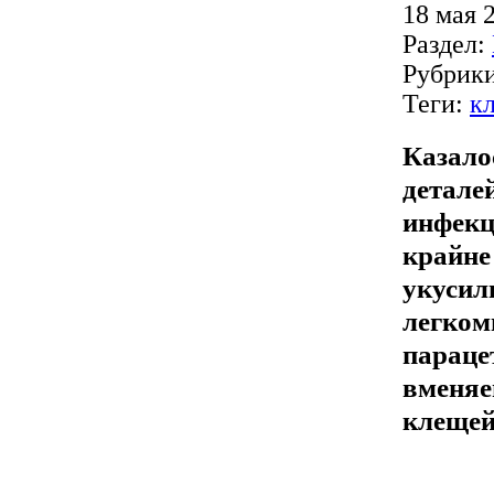
18 мая 
Раздел:
Рубрик
Теги:
к
Казало
деталей
инфекц
крайне
укусил
легком
параце
вменя
клещей