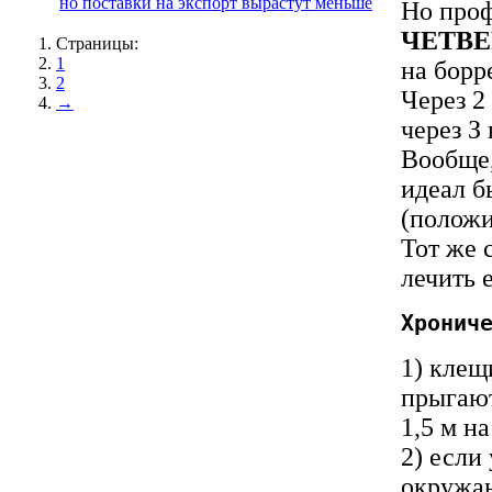
но поставки на экспорт вырастут меньше
Но проф
ЧЕТВ
Страницы:
1
на борр
2
Через 2
→
через З
Вообще,
идеал б
(положи
Тот же 
лечить 
Хронич
1) клещ
прыгают
1,5 м н
2) если
окружаю