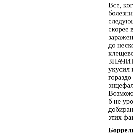
Все, ко
болезни
следующ
скорее 
заражен
до неск
клещево
ЗНАЧИТ
укусил 
гораздо
энцефал
Возможн
б не ур
добиран
этих фа
Боррел