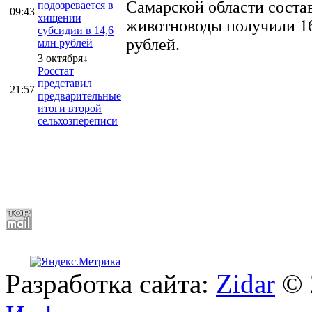
Самарской области соста
подозревается в
09:43
хищении
животноводы получили 16
субсидии в 14,6
рублей.
млн рублей
3 октября↓
Росстат
представил
21:57
предварительные
итоги второй
сельхозпереписи
Разработка сайта:
Zidar
© 