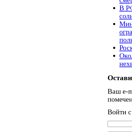
В Р
сол
Мин
огр
пол
Рос
Око
нех
Остави
Ваш e-m
помече
Войти 