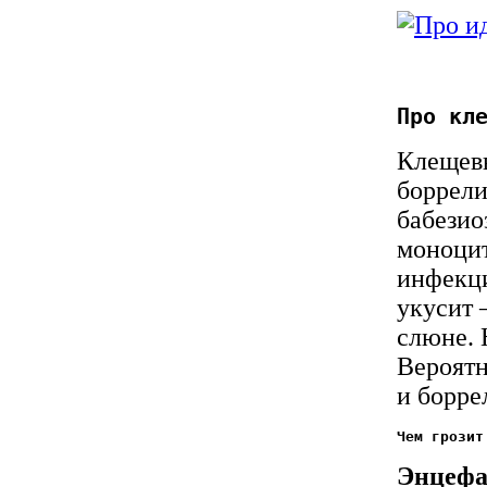
Про кл
Клещев
боррели
бабезио
моноцит
инфекци
укусит 
слюне. 
Вероятн
и борре
Чем грозит
Энцефа