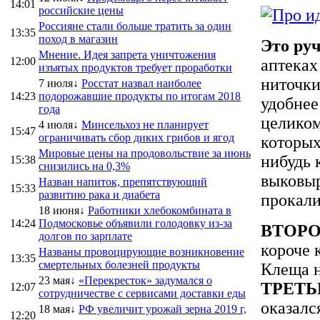
14:01
российские цены
Россияне стали больше тратить за один
13:35
поход в магазин
Это руч
Мнение. Идея запрета уничтожения
12:00
аптеках
изъятых продуктов требует проработки
ниточки
7 июля↓
Росстат назвал наиболее
14:23
подорожавшие продукты по итогам 2018
удобнее
года
целиком
4 июля↓
Минсельхоз не планирует
15:47
ограничивать сбор диких грибов и ягод
которых
Мировые цены на продовольствие за июнь
нибудь 
15:38
снизились на 0,3%
выковыр
Назван напиток, препятствующий
15:33
развитию рака и диабета
прокали
18 июня↓
Работники хлебокомбината в
14:24
Подмосковье объявили голодовку из-за
ВТОР
долгов по зарплате
короче 
Названы провоцирующие возникновение
13:35
смертельных болезней продукты
Клеща н
23 мая↓
«Перекресток» задумался о
ТРЕТ
12:07
сотрудничестве с сервисами доставки еды
оказалс
18 мая↓
РФ увеличит урожай зерна 2019 г,
12:20