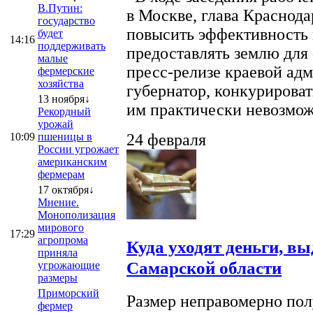
В.Путин:
в Москве, глава Краснод
государство
повысить эффективность 
будет
14:16
поддерживать
предоставлять землю для 
малые
пресс-релизе краевой ад
фермерские
хозяйства
губернатор, конкурироват
13 ноября↓
им практически невозможно
Рекордный
урожай
10:09
пшеницы в
24 февраля
России угрожает
американским
фермерам
17 октября↓
Мнение.
Монополизация
мирового
17:29
агропрома
Куда уходят деньги, в
приняла
Самарской области
угрожающие
размеры
Приморский
Размер неправомерно полу
фермер