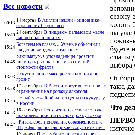
Прямо с
Все новости
вспомни
сезону 
14 марта↓
В Англии нашли «виновника»
00:13
колоть 
отравления Скрипалей
вы уже 
24 сентября↓
В пищевом пальмовом масле
15:49
нашли опаснейший яд
пожизне
Богатеем на глазах… Ученые объяснили
15:24
будете 
введение «индекса самогона»
самым д
Ультиматум. Судовладельцы грозятся
14:48
покинуть рынок зерна из-за низкой
выбора 
стоимости фрахта
Искусственное мясо россиянам пока не
13:03
От борр
грозит
таки, д
17 сентября↓
В России могут ввести новые
14:28
ограничения на продажу алкоголя
подцепи
Новый урожай обрушил цены на кукурузу
13:25
в России
Что дел
16 сентября↓
Роскачество рассказало, как
14:53
правильно прочитать маркировку товара
ПЕРВ
«Ритейлеров призвали к соразмерности».
14:47
ниточко
Штрафы для поставщиков могут снизиться
12 июля↓
Продэмбарго пересчитывает