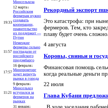
Минсельхоза
12 марта↓
Рекордный экспорт пше
Российским
фермерам нужно
Это катастрофа: при ныне
создавать
19:33
кооперации,
фермеров. Тем, кто закре
правительство
плаву будет очень сложно
их поддержит —
Путин
Немецкие
4 августа
фермеры сильно
11:57
пострадали от
Коровы, свиньи и госу
российского
продэмбарго
16 февраля↓
Финансовая помощь сельс
Минпромторг
17:57
когда реальные деньги п
хочет вернуть
рынки в города
22 июля
9 февраля↓
Минсельхоз
11:21
вступился за
Глава Кубани предложи
фермеров на
рынках
В ходе заседания рабоче
31 января↓