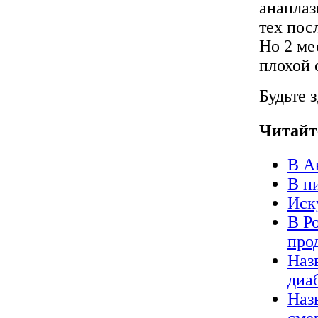
анаплаз
тех пос
Но 2 ме
плохой 
Будьте 
Читайт
В А
В п
Иск
В Р
про
Наз
диа
Наз
сме