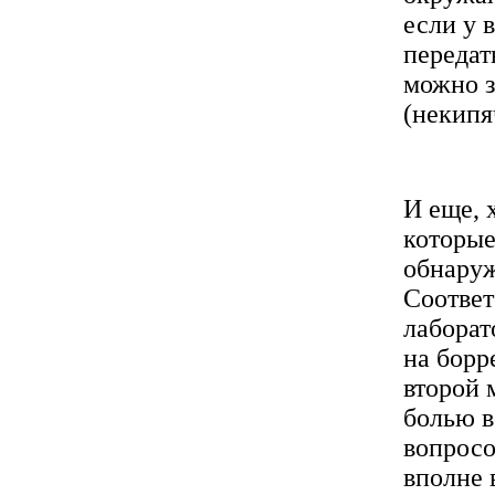
если у 
передат
можно з
(некипя
И еще, 
которые
обнаруж
Соответ
лаборат
на борр
второй 
болью в
вопросо
вполне 