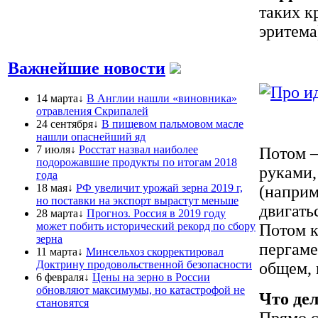
таких к
эритема
Важнейшие новости
14 марта↓
В Англии нашли «виновника»
отравления Скрипалей
24 сентября↓
В пищевом пальмовом масле
нашли опаснейший яд
7 июля↓
Росстат назвал наиболее
Потом —
подорожавшие продукты по итогам 2018
руками,
года
18 мая↓
РФ увеличит урожай зерна 2019 г,
(наприм
но поставки на экспорт вырастут меньше
двигать
28 марта↓
Прогноз. Россия в 2019 году
может побить исторический рекорд по сбору
Потом к
зерна
пергаме
11 марта↓
Минсельхоз скорректировал
Доктрину продовольственной безопасности
общем, 
6 февраля↓
Цены на зерно в России
обновляют максимумы, но катастрофой не
Что дел
становятся