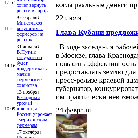
17:57
когда реальные деньги п
хочет вернуть
рынки в города
22 июля
9 февраля↓
Минсельхоз
11:21
вступился за
Глава Кубани предложи
фермеров на
рынках
В ходе заседания рабоче
31 января↓
В.Путин:
в Москве, глава Краснод
государство
повысить эффективность 
будет
14:16
поддерживать
предоставлять землю для 
малые
пресс-релизе краевой ад
фермерские
хозяйства
губернатор, конкурироват
13 ноября↓
им практически невозможно
Рекордный
урожай
10:09
пшеницы в
24 февраля
России угрожает
американским
фермерам
17 октября↓
Мнение.