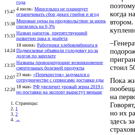
года
поэтому
4 июля↓
Минсельхоз не планирует
15:47
когда н
ограничивать сбор диких грибов и ягод
втором.
Мировые цены на продовольствие за июнь
15:38
снизились на 0,3%
купленн
Назван напиток, препятствующий
15:33
развитию рака и диабета
–Генера
18 июня↓
Работники хлебокомбината в
подорож
14:24
Подмосковье объявили голодовку из-за
долгов по зарплате
пригран
Названы провоцирующие возникновение
13:35
стоил 50
смертельных болезней продукты
23 мая↓
«Перекресток» задумался о
12:07
Пока жи
сотрудничестве с сервисами доставки еды
18 мая↓
РФ увеличит урожай зерна 2019 г,
пообеща
12:20
но поставки на экспорт вырастут меньше
на перв
Страницы:
Говорят
1
но их р
2
→
здесь за
страхов