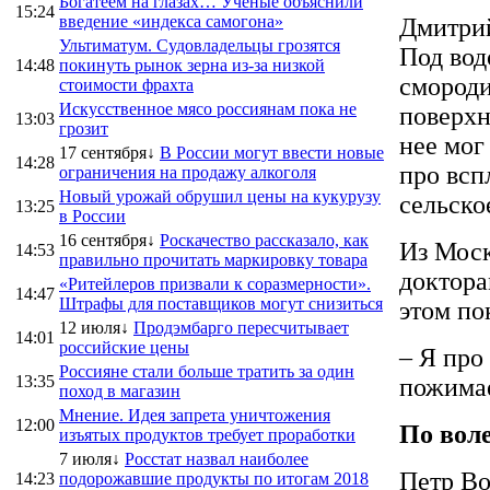
Богатеем на глазах… Ученые объяснили
15:24
введение «индекса самогона»
Дмитрий
Ультиматум. Судовладельцы грозятся
Под вод
14:48
покинуть рынок зерна из-за низкой
смороди
стоимости фрахта
Искусственное мясо россиянам пока не
поверхн
13:03
грозит
нее мог
17 сентября↓
В России могут ввести новые
14:28
про всп
ограничения на продажу алкоголя
Новый урожай обрушил цены на кукурузу
сельско
13:25
в России
16 сентября↓
Роскачество рассказало, как
Из Моск
14:53
правильно прочитать маркировку товара
доктора
«Ритейлеров призвали к соразмерности».
14:47
Штрафы для поставщиков могут снизиться
этом по
12 июля↓
Продэмбарго пересчитывает
14:01
российские цены
– Я про
Россияне стали больше тратить за один
13:35
пожимае
поход в магазин
Мнение. Идея запрета уничтожения
12:00
По вол
изъятых продуктов требует проработки
7 июля↓
Росстат назвал наиболее
Петр Во
14:23
подорожавшие продукты по итогам 2018