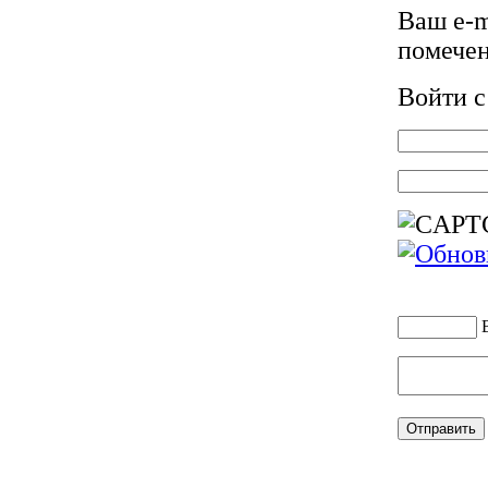
Ваш e-m
помече
Войти 