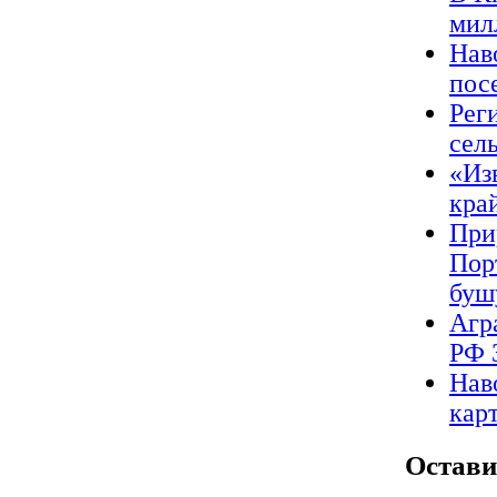
мил
Нав
пос
Рег
сел
«Из
кра
При
Пор
буш
Агр
РФ 
Нав
кар
Остави