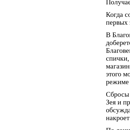
Получае
Когда с
первых 
В Благо
доберет
Благове
спички,
магазин
этого м
режиме 
Сбросы 
Зея и п
обсужда
накроет