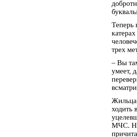
добротн
букваль
Теперь 
катерах
человеч
трех ме
– Вы та
умеет, д
перевер
всматри
Жильцам
ходить 
уцелевш
МЧС. На
причита