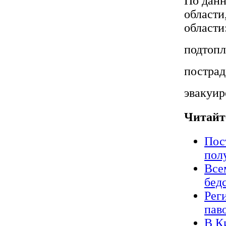
По дан
области
области
подтопл
пострад
эвакуир
Читайт
Пос
пол
Все
бед
Рег
пав
В К