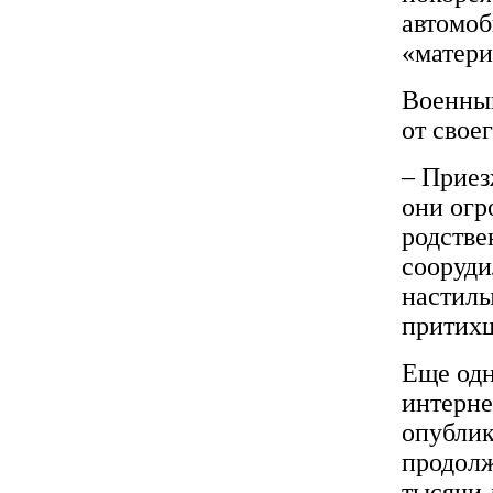
автомоб
«матери
Военный
от своег
– Приез
они огр
родстве
сооруди
настилы
прити
Еще одн
интерне
опублик
продолж
тысячи 