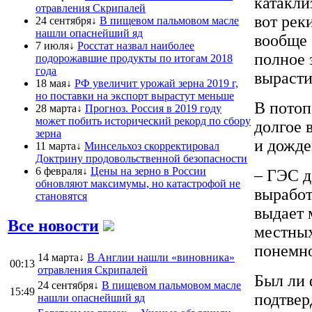
катакли
отравления Скрипалей
вот рек
24 сентября↓
В пищевом пальмовом масле
нашли опаснейший яд
вообще 
7 июля↓
Росстат назвал наиболее
полное 
подорожавшие продукты по итогам 2018
года
вырасти
18 мая↓
РФ увеличит урожай зерна 2019 г,
но поставки на экспорт вырастут меньше
В потоп
28 марта↓
Прогноз. Россия в 2019 году
может побить исторический рекорд по сбору
долгое 
зерна
и дожде
11 марта↓
Минсельхоз скорректировал
Доктрину продовольственной безопасности
6 февраля↓
Цены на зерно в России
– ГЭС д
обновляют максимумы, но катастрофой не
выработ
становятся
выдает 
Все новости
местных
понемно
14 марта↓
В Англии нашли «виновника»
00:13
отравления Скрипалей
Был ли 
24 сентября↓
В пищевом пальмовом масле
15:49
подтвер
нашли опаснейший яд