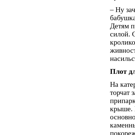
– Ну за
бабушка
Детям п
силой. 
кролико
живност
насильс
Плот д
На кате
торчат 
припарк
крыше. 
основно
каменны
покореж