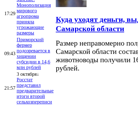
Монополизация
мирового
17:29
агропрома
Куда уходят деньги, в
приняла
Самарской области
угрожающие
размеры
Приморский
Размер неправомерно полу
фермер
Самарской области соста
подозревается в
09:43
хищении
животноводы получили 16
субсидии в 14,6
рублей.
млн рублей
3 октября↓
Росстат
представил
21:57
предварительные
итоги второй
сельхозпереписи