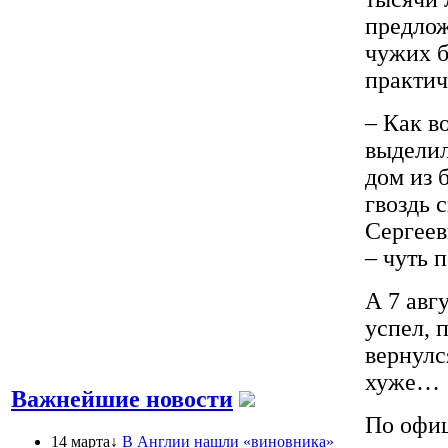
предлож
чужих б
практич
– Как в
выделил
дом из 
гвоздь 
Сергеев
– чуть 
А 7 авг
успел, 
вернулс
хуже…
Важнейшие новости
По офиц
14 марта↓
В Англии нашли «виновника»