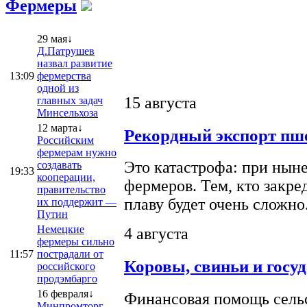
Фермеры
29 мая↓
Д.Патрушев
назвал развитие
13:09
фермерства
одной из
15 августа
главных задач
Минсельхоза
12 марта↓
Рекордный экспорт пше
Российским
фермерам нужно
Это катастрофа: при ныне
создавать
19:33
кооперации,
фермеров. Тем, кто закре
правительство
плаву будет очень сложно
их поддержит —
Путин
Немецкие
4 августа
фермеры сильно
11:57
пострадали от
Коровы, свиньи и госу
российского
продэмбарго
16 февраля↓
Финансовая помощь сельс
Минпромторг