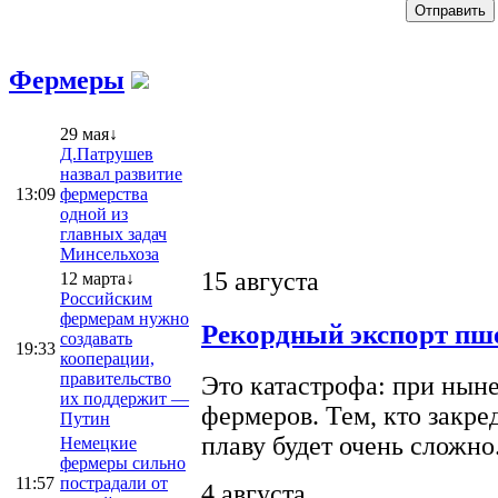
Фермеры
29 мая↓
Д.Патрушев
назвал развитие
13:09
фермерства
одной из
главных задач
Минсельхоза
15 августа
12 марта↓
Российским
фермерам нужно
Рекордный экспорт пше
создавать
19:33
кооперации,
правительство
Это катастрофа: при ныне
их поддержит —
фермеров. Тем, кто закре
Путин
плаву будет очень сложно
Немецкие
фермеры сильно
11:57
пострадали от
4 августа