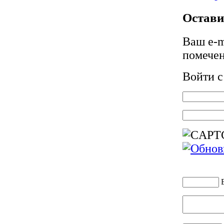
Остави
Ваш e-m
помече
Войти 