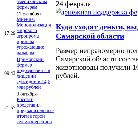
американским
24 февраля
фермерам
17 октября↓
Мнение.
Монополизация
Куда уходят деньги, в
мирового
17:29
Самарской области
агропрома
приняла
угрожающие
Размер неправомерно полу
размеры
Самарской области соста
Приморский
фермер
животноводы получили 16
подозревается в
09:43
рублей.
хищении
субсидии в 14,6
млн рублей
3 октября↓
Росстат
представил
21:57
предварительные
итоги второй
сельхозпереписи