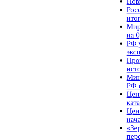
Нов
Рос
ито
Мир
на 
РФ 
экс
Про
ист
Мин
РФ 
Цен
кат
Цен
нач
«Зер
пер