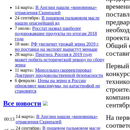
времени
14 марта↓
В Англии нашли «виновника»
отравления Скрипалей
поставл
24 сентября↓
В пищевом пальмовом масле
предвар
нашли опаснейший яд
7 июля↓
Росстат назвал наиболее
необход
подорожавшие продукты по итогам 2018
проекта
года
18 мая↓
РФ увеличит урожай зерна 2019 г,
Общий о
но поставки на экспорт вырастут меньше
состави
28 марта↓
Прогноз. Россия в 2019 году
может побить исторический рекорд по сбору
Первый 
зерна
11 марта↓
Минсельхоз скорректировал
конкурс
Доктрину продовольственной безопасности
технико
6 февраля↓
Цены на зерно в России
обновляют максимумы, но катастрофой не
строите
становятся
компани
Все новости
сентябр
На перв
14 марта↓
В Англии нашли «виновника»
00:13
отравления Скрипалей
соответ
24 сентября↓
В пищевом пальмовом масле