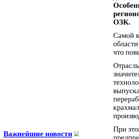
Особен
регионо
ОЗК.
Самой к
области
что пов
Отрасль
значите
техноло
выпуска
перераб
крахмал
произво
При это
Важнейшие новости
предпри