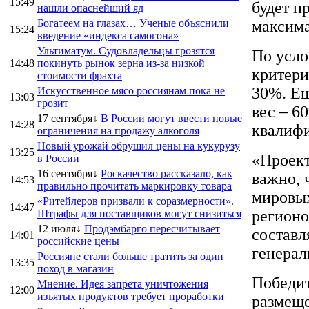
15:49
будет п
нашли опаснейший яд
Богатеем на глазах… Ученые объяснили
максима
15:24
введение «индекса самогона»
Ультиматум. Судовладельцы грозятся
По усло
14:48
покинуть рынок зерна из-за низкой
критери
стоимости фрахта
30%. Ещ
Искусственное мясо россиянам пока не
13:03
грозит
вес – 6
17 сентября↓
В России могут ввести новые
14:28
квалифи
ограничения на продажу алкоголя
Новый урожай обрушил цены на кукурузу
13:25
«Проект
в России
16 сентября↓
Роскачество рассказало, как
важно, 
14:53
правильно прочитать маркировку товара
мировых
«Ритейлеров призвали к соразмерности».
14:47
регионо
Штрафы для поставщиков могут снизиться
12 июля↓
Продэмбарго пересчитывает
составл
14:01
российские цены
генерал
Россияне стали больше тратить за один
13:35
поход в магазин
Победит
Мнение. Идея запрета уничтожения
12:00
изъятых продуктов требует проработки
размеще