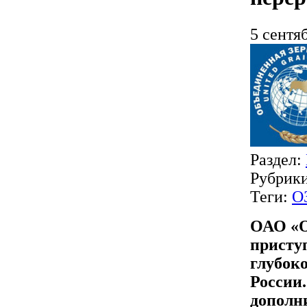
5 сентя
Раздел:
Рубрик
Теги:
О
ОАО «О
присту
глубок
России
дополн