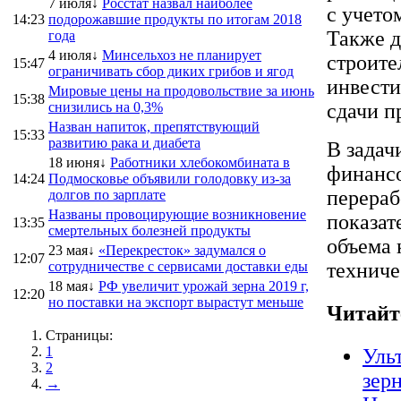
7 июля↓
Росстат назвал наиболее
с учето
14:23
подорожавшие продукты по итогам 2018
Также д
года
4 июля↓
Минсельхоз не планирует
строите
15:47
ограничивать сбор диких грибов и ягод
инвести
Мировые цены на продовольствие за июнь
15:38
снизились на 0,3%
сдачи п
Назван напиток, препятствующий
15:33
развитию рака и диабета
В задач
18 июня↓
Работники хлебокомбината в
финансо
14:24
Подмосковье объявили голодовку из-за
перераб
долгов по зарплате
Названы провоцирующие возникновение
показат
13:35
смертельных болезней продукты
объема 
23 мая↓
«Перекресток» задумался о
12:07
сотрудничестве с сервисами доставки еды
техниче
18 мая↓
РФ увеличит урожай зерна 2019 г,
12:20
но поставки на экспорт вырастут меньше
Читайт
Страницы:
1
Уль
2
зер
→