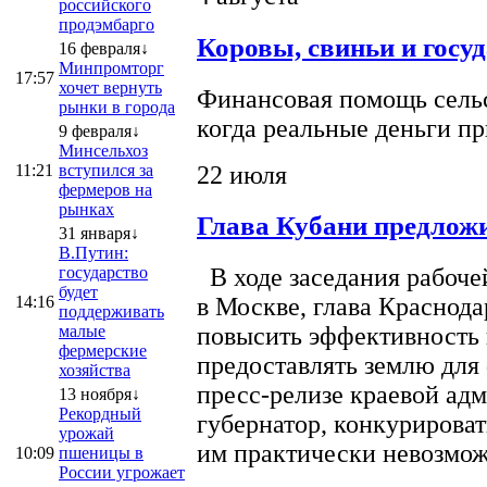
российского
продэмбарго
Коровы, свиньи и госу
16 февраля↓
Минпромторг
17:57
хочет вернуть
Финансовая помощь сельс
рынки в города
когда реальные деньги п
9 февраля↓
Минсельхоз
22 июля
11:21
вступился за
фермеров на
рынках
Глава Кубани предложи
31 января↓
В.Путин:
государство
В ходе заседания рабоче
будет
14:16
в Москве, глава Краснод
поддерживать
малые
повысить эффективность 
фермерские
предоставлять землю для 
хозяйства
пресс-релизе краевой ад
13 ноября↓
Рекордный
губернатор, конкурироват
урожай
им практически невозможно
10:09
пшеницы в
России угрожает